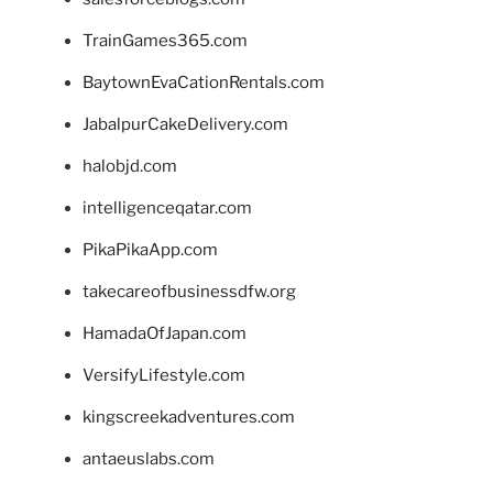
TrainGames365.com
BaytownEvaCationRentals.com
JabalpurCakeDelivery.com
halobjd.com
intelligenceqatar.com
PikaPikaApp.com
takecareofbusinessdfw.org
HamadaOfJapan.com
VersifyLifestyle.com
kingscreekadventures.com
antaeuslabs.com