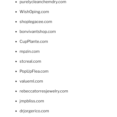
purelycleanchemdry.com
WishOping.com
shoplegacee.com
bonvivantshop.com
CupPlante.com
mpzin.com
stcreal.com
PopUpFlea.com
valueml.com
rebeccatorresjewelry.com
jmpbliss.com
drjorgerico.com