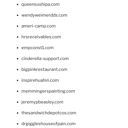
queensushipa.com
wendyweimerdds.com
ameri-camp.com
hrsreceivables.com
empconst1.com
cinderella-support.com
bigpinkrestaurant.com
inspirehuahin.com
memmingerspainting.com
jeremypbeasley.com
thesandwichdepotcos.com
drgiggleshouseofpain.com