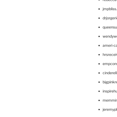
jmpblis
drjorger
queensu
wendyw
ameri-
hrsrece
empcon
cinderel
bigpinkr
inspireh
memming
jeremyp