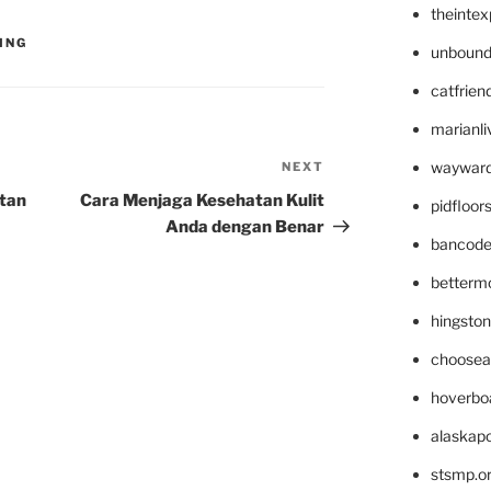
theinte
ING
unbound
catfrien
marianli
wayward
NEXT
Next
Post
tan
Cara Menjaga Kesehatan Kulit
pidfloo
Anda dengan Benar
bancode
betterm
hingsto
choosea
hoverbo
alaskapo
stsmp.o