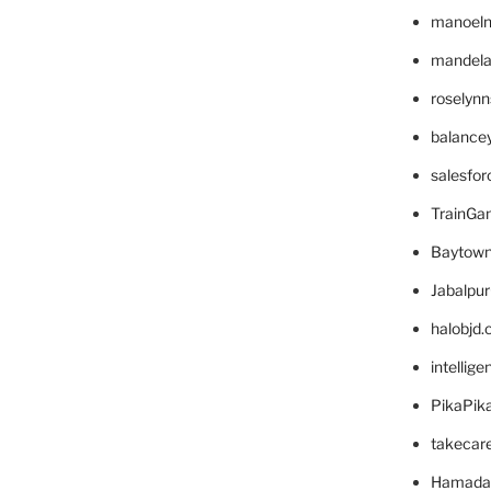
manoel
mandelae
roselyn
balance
salesfo
TrainG
Baytown
Jabalpu
halobjd
intellig
PikaPik
takecar
Hamada