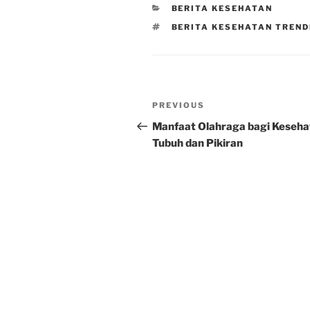
CATEGORIES
BERITA KESEHATAN
TAGS
BERITA KESEHATAN TREND
Post
Previous
PREVIOUS
navigation
Post
Manfaat Olahraga bagi Keseha
Tubuh dan Pikiran