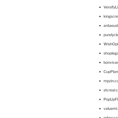
VersifyL
kingscr
antaeus
purelyc
WishOp
shopleg
bonviva
CupPlan
mpzin.c
stcreal.
PopUpFl
valueml
rebecca