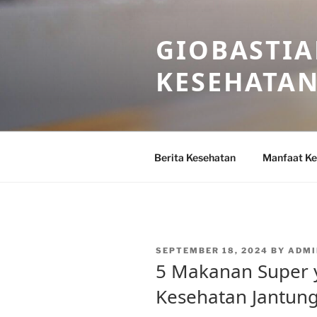
Skip
to
GIOBASTIA
content
KESEHATA
Berita Kesehatan
Manfaat Ke
POSTED
SEPTEMBER 18, 2024
BY
ADMI
ON
5 Makanan Super 
Kesehatan Jantun