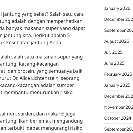
January 2026
ki jantung yang sehat? Salah satu cara
December 20
ntung adalah dengan memperhatikan
 Ada banyak makanan super yang dapat
September 20
antung kita. Berikut adalah 5
August 2025
uk kesehatan jantung Anda.
July 2025
alah salah satu makanan super yang
June 2025
 jantung. Kacang-kacangan
at, dan protein, yang semuanya baik
February 2025
rut Dr. Alice Lichtenstein, seorang
y, “kacang-kacangan adalah sumber
January 2025
pat membantu menurunkan risiko
December 20
November 20
 salmon, sarden, dan makarel juga
October 2024
 jantung. Ikan berlemak mengandung
ah terbukti dapat mengurangi risiko
September 20