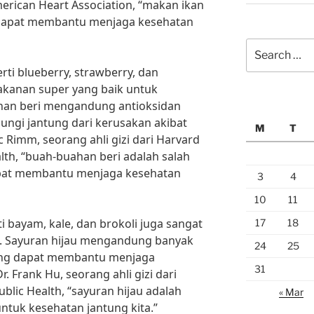
erican Heart Association, “makan ikan
 dapat membantu menjaga kesehatan
Search
for:
rti blueberry, strawberry, dan
kanan super yang baik untuk
han beri mengandung antioksidan
ngi jantung dari kerusakan akibat
M
T
c Rimm, seorang ahli gizi dari Harvard
alth, “buah-buahan beri adalah salah
pat membantu menjaga kesehatan
3
4
10
11
i bayam, kale, dan brokoli juga sangat
17
18
g. Sayuran hijau mengandung banyak
24
25
 yang dapat membantu menjaga
31
. Frank Hu, seorang ahli gizi dari
ublic Health, “sayuran hijau adalah
« Mar
ntuk kesehatan jantung kita.”