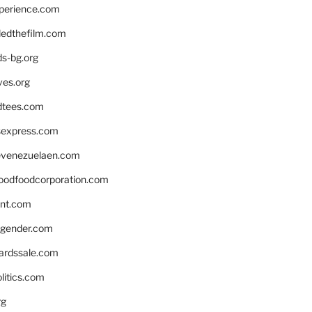
xperience.com
edthefilm.com
ds-bg.org
ves.org
tees.com
rsexpress.com
venezuelaen.com
oodfoodcorporation.com
nnt.com
gender.com
ardssale.com
litics.com
rg