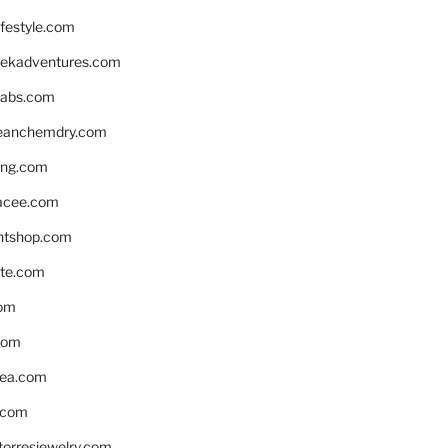
ifestyle.com
eekadventures.com
labs.com
leanchemdry.com
ing.com
acee.com
ntshop.com
te.com
om
com
ea.com
.com
torresjewelry.com