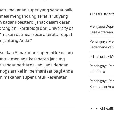
 satu makanan super yang sangat baik
RECENT POST
tmeal mengandung serat larut yang
adar kolesterol jahat dalam darah.
Mengapa Depr
orang ahli kardiologi dari University of
Kesejahteraan 
 “makan oatmeal secara teratur dapat
 jantung Anda.”
Pentingnya Men
Sederhana yan
asukkan 5 makanan super ini ke dalam
5 Tips untuk M
 untuk menjaga kesehatan jantung
 sangat berharga, jadi jaga dengan
Pentingnya Pen
moga artikel ini bermanfaat bagi Anda
Indonesia
an makanan super untuk kesehatan
Pentingnya Pe
Kesehatan An
okhealt