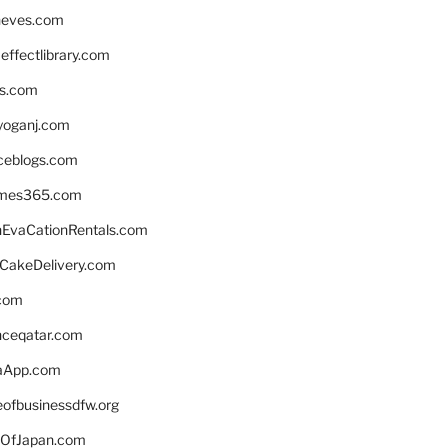
neves.com
ffectlibrary.com
ns.com
yoganj.com
rceblogs.com
ames365.com
EvaCationRentals.com
rCakeDelivery.com
.com
enceqatar.com
aApp.com
eofbusinessdfw.org
OfJapan.com