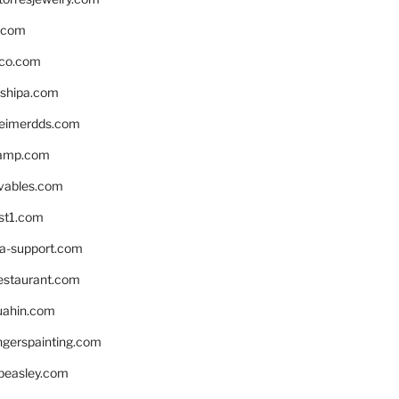
s.com
ico.com
shipa.com
eimerdds.com
camp.com
ivables.com
st1.com
la-support.com
estaurant.com
uahin.com
erspainting.com
beasley.com