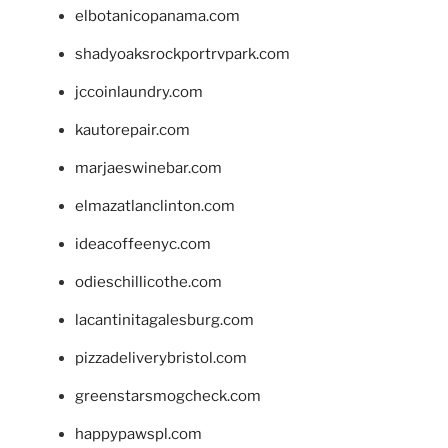
elbotanicopanama.com
shadyoaksrockportrvpark.com
jccoinlaundry.com
kautorepair.com
marjaeswinebar.com
elmazatlanclinton.com
ideacoffeenyc.com
odieschillicothe.com
lacantinitagalesburg.com
pizzadeliverybristol.com
greenstarsmogcheck.com
happypawspl.com