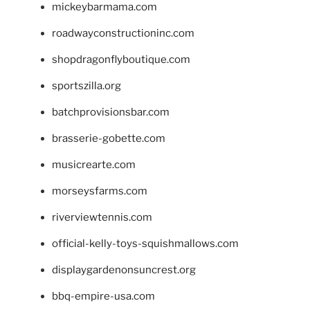
mickeybarmama.com
roadwayconstructioninc.com
shopdragonflyboutique.com
sportszilla.org
batchprovisionsbar.com
brasserie-gobette.com
musicrearte.com
morseysfarms.com
riverviewtennis.com
official-kelly-toys-squishmallows.com
displaygardenonsuncrest.org
bbq-empire-usa.com