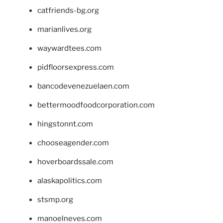
catfriends-bg.org
marianlives.org
waywardtees.com
pidfloorsexpress.com
bancodevenezuelaen.com
bettermoodfoodcorporation.com
hingstonnt.com
chooseagender.com
hoverboardssale.com
alaskapolitics.com
stsmp.org
manoelneves.com