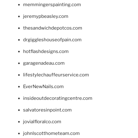
memmingerspainting.com
jeremypbeasley.com
thesandwichdepotcos.com
drgiggleshouseofpain.com
hotflashdesigns.com
garagenadeau.com
lifestylechauffeurservice.com
EverNewNails.com
insideoutdecoratingcentre.com
salvatoresinpoint.com
jovialfloralco.com
johnlscotthometeam.com