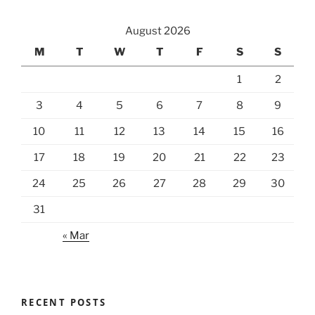
August 2026
M
T
W
T
F
S
S
1
2
3
4
5
6
7
8
9
10
11
12
13
14
15
16
17
18
19
20
21
22
23
24
25
26
27
28
29
30
31
« Mar
RECENT POSTS