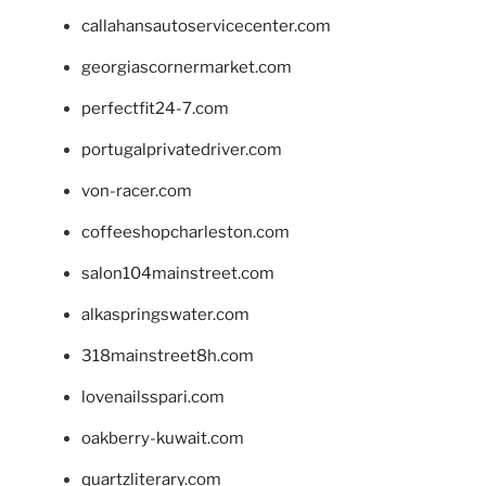
callahansautoservicecenter.com
georgiascornermarket.com
perfectfit24-7.com
portugalprivatedriver.com
von-racer.com
coffeeshopcharleston.com
salon104mainstreet.com
alkaspringswater.com
318mainstreet8h.com
lovenailsspari.com
oakberry-kuwait.com
quartzliterary.com