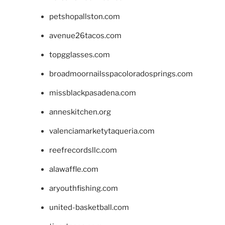
petshopallston.com
avenue26tacos.com
topgglasses.com
broadmoornailsspacoloradosprings.com
missblackpasadena.com
anneskitchen.org
valenciamarketytaqueria.com
reefrecordsllc.com
alawaffle.com
aryouthfishing.com
united-basketball.com