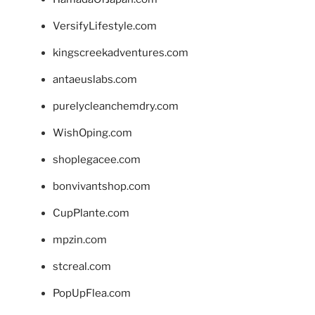
VersifyLifestyle.com
kingscreekadventures.com
antaeuslabs.com
purelycleanchemdry.com
WishOping.com
shoplegacee.com
bonvivantshop.com
CupPlante.com
mpzin.com
stcreal.com
PopUpFlea.com