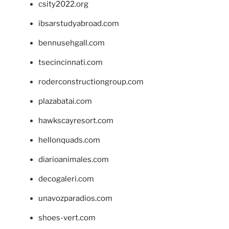
csity2022.org
ibsarstudyabroad.com
bennusehgall.com
tsecincinnati.com
roderconstructiongroup.com
plazabatai.com
hawkscayresort.com
hellonquads.com
diarioanimales.com
decogaleri.com
unavozparadios.com
shoes-vert.com