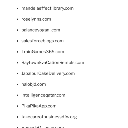
mandelaeffectlibrary.com
roselynns.com
balanceyoganj.com
salesforceblogs.com
TrainGames365.com
BaytownEvaCationRentals.com
JabalpurCakeDelivery.com
halobjd.com
intelligenceqatar.com
PikaPikaApp.com
takecareofbusinessdfw.org
HamadaOfJapan.com