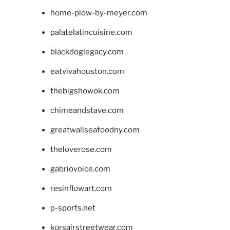
home-plow-by-meyer.com
palatelatincuisine.com
blackdoglegacy.com
eatvivahouston.com
thebigshowok.com
chimeandstave.com
greatwallseafoodny.com
theloverose.com
gabriovoice.com
resinflowart.com
p-sports.net
korsairstreetwear.com