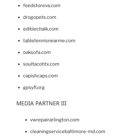
feedstoreva.com
drogopets.com
ediblechalk.com
tabletennisnearme.com
oaksofa.com
soultacohtx.com
capishcaps.com
gpsyfl.org
MEDIA PARTNER III
vwrepairarlington.com
cleaningservicebaltimore-md.com