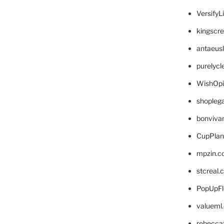
VersifyL
kingscr
antaeus
purelyc
WishOp
shopleg
bonviva
CupPlan
mpzin.c
stcreal.
PopUpFl
valueml
rebecca