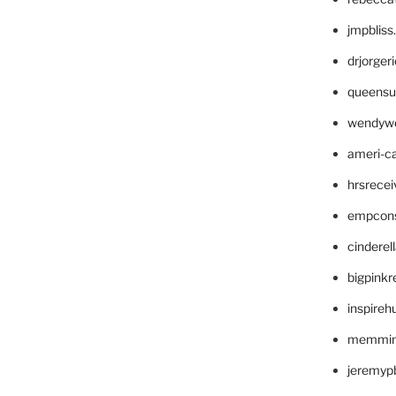
jmpblis
drjorger
queensu
wendyw
ameri-
hrsrece
empcon
cinderel
bigpinkr
inspireh
memming
jeremyp