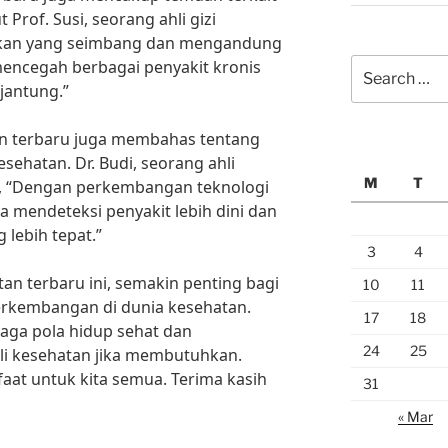
 Prof. Susi, seorang ahli gizi
akan yang seimbang dan mengandung
Search
 mencegah berbagai penyakit kronis
for:
 jantung.”
tan terbaru juga membahas tentang
sehatan. Dr. Budi, seorang ahli
M
T
, “Dengan perkembangan teknologi
sa mendeteksi penyakit lebih dini dan
lebih tepat.”
3
4
an terbaru ini, semakin penting bagi
10
11
perkembangan di dunia kesehatan.
17
18
jaga pola hidup sehat dan
24
25
li kesehatan jika membutuhkan.
aat untuk kita semua. Terima kasih
31
« Mar