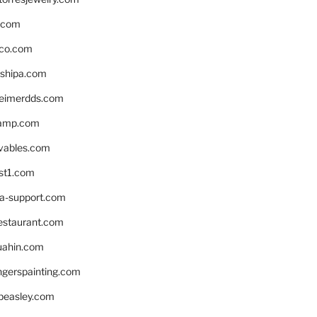
s.com
ico.com
shipa.com
eimerdds.com
camp.com
ivables.com
st1.com
la-support.com
estaurant.com
uahin.com
erspainting.com
beasley.com