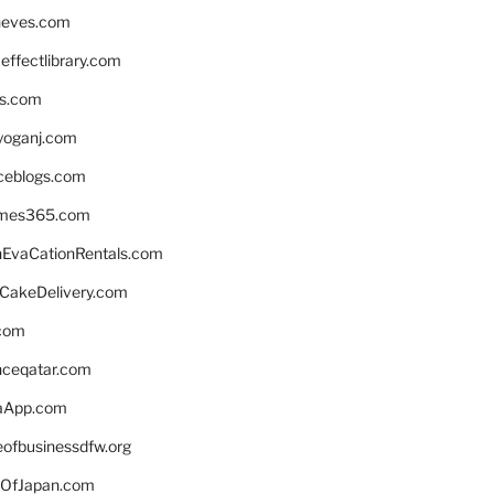
neves.com
ffectlibrary.com
ns.com
yoganj.com
rceblogs.com
ames365.com
EvaCationRentals.com
rCakeDelivery.com
.com
enceqatar.com
aApp.com
eofbusinessdfw.org
OfJapan.com