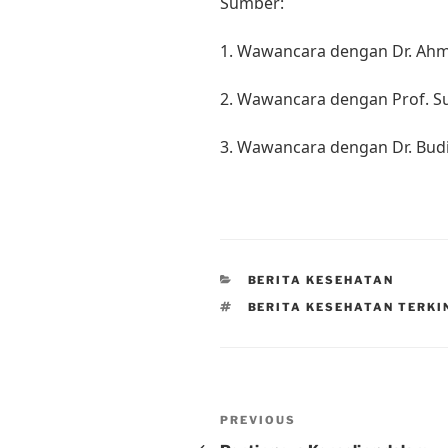
Sumber:
1. Wawancara dengan Dr. Ahm
2. Wawancara dengan Prof. Sus
3. Wawancara dengan Dr. Budi,
CATEGORIES
BERITA KESEHATAN
TAGS
BERITA KESEHATAN TERKI
Post
Previous
PREVIOUS
Post