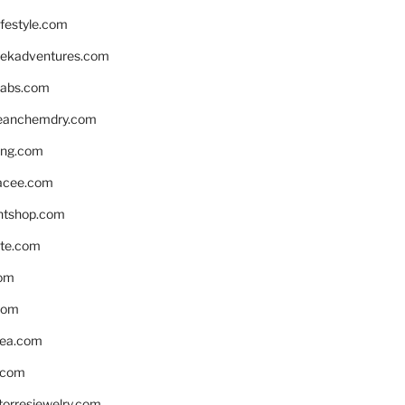
ifestyle.com
eekadventures.com
labs.com
leanchemdry.com
ing.com
acee.com
ntshop.com
te.com
om
com
ea.com
.com
torresjewelry.com