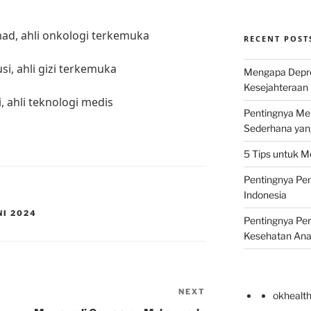
ad, ahli onkologi terkemuka
RECENT POST
i, ahli gizi terkemuka
Mengapa Depr
Kesejahteraan 
 ahli teknologi medis
Pentingnya Men
Sederhana yan
5 Tips untuk M
Pentingnya Pen
Indonesia
NI 2024
Pentingnya Pe
Kesehatan An
NEXT
Next
okhealt
Post