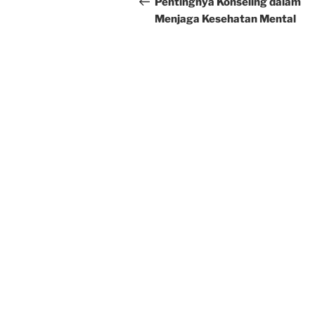
navigation
Pentingnya Konseling dalam
Menjaga Kesehatan Mental