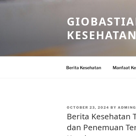
Skip
to
GIOBASTIA
content
KESEHATA
Berita Kesehatan
Manfaat Ke
POSTED
OCTOBER 23, 2024
BY
ADMING
ON
Berita Kesehatan 
dan Penemuan Ter