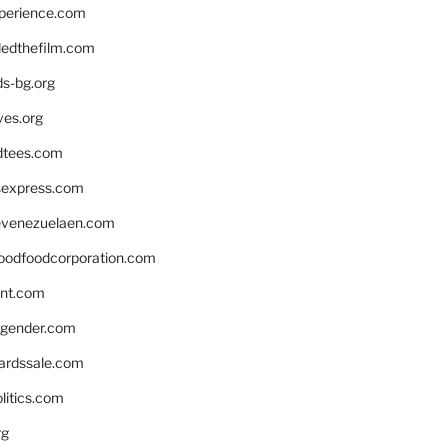
xperience.com
edthefilm.com
ds-bg.org
ves.org
tees.com
rsexpress.com
venezuelaen.com
oodfoodcorporation.com
nnt.com
gender.com
ardssale.com
litics.com
rg