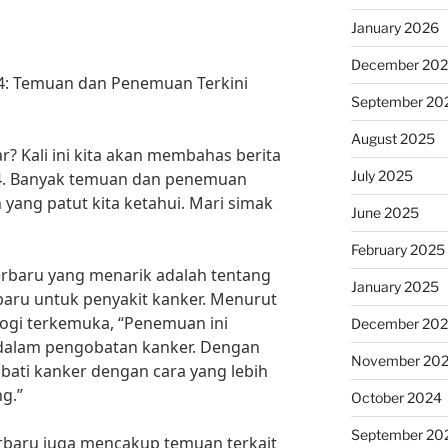
January 2026
December 20
24: Temuan dan Penemuan Terkini
September 20
August 2025
r? Kali ini kita akan membahas berita
July 2025
24. Banyak temuan dan penemuan
 yang patut kita ketahui. Mari simak
June 2025
February 2025
terbaru yang menarik adalah tentang
January 2025
baru untuk penyakit kanker. Menurut
logi terkemuka, “Penemuan ini
December 20
dalam pengobatan kanker. Dengan
November 20
gobati kanker dengan cara yang lebih
g.”
October 2024
September 20
terbaru juga mencakup temuan terkait