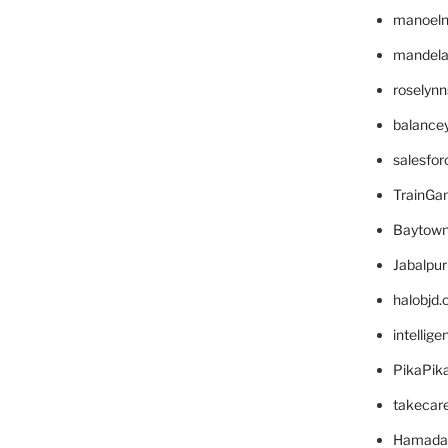
manoel
mandelae
roselyn
balance
salesfo
TrainG
Baytown
Jabalpu
halobjd
intellig
PikaPik
takecar
Hamada