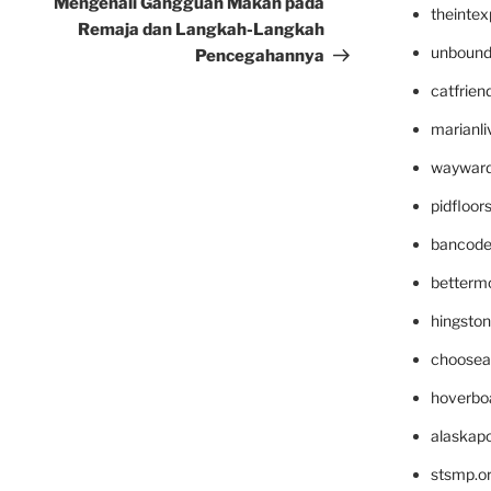
Mengenali Gangguan Makan pada
theinte
Remaja dan Langkah-Langkah
unbound
Pencegahannya
catfrien
marianli
wayward
pidfloo
bancode
betterm
hingsto
choosea
hoverbo
alaskapo
stsmp.o