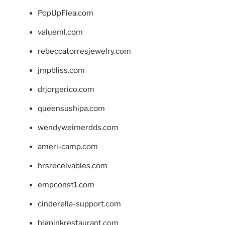
PopUpFlea.com
valueml.com
rebeccatorresjewelry.com
jmpbliss.com
drjorgerico.com
queensushipa.com
wendyweimerdds.com
ameri-camp.com
hrsreceivables.com
empconst1.com
cinderella-support.com
bigpinkrestaurant.com