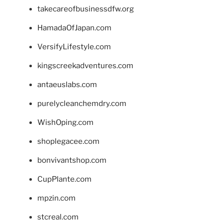
takecareofbusinessdfw.org
HamadaOfJapan.com
VersifyLifestyle.com
kingscreekadventures.com
antaeuslabs.com
purelycleanchemdry.com
WishOping.com
shoplegacee.com
bonvivantshop.com
CupPlante.com
mpzin.com
stcreal.com