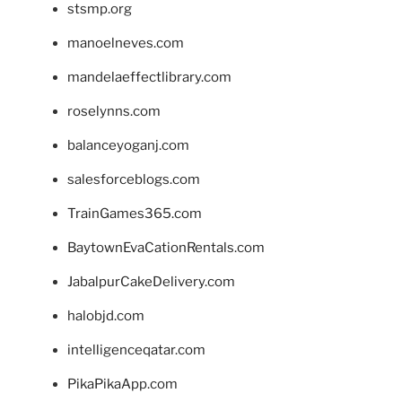
stsmp.org
manoelneves.com
mandelaeffectlibrary.com
roselynns.com
balanceyoganj.com
salesforceblogs.com
TrainGames365.com
BaytownEvaCationRentals.com
JabalpurCakeDelivery.com
halobjd.com
intelligenceqatar.com
PikaPikaApp.com