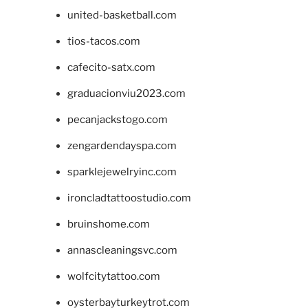
united-basketball.com
tios-tacos.com
cafecito-satx.com
graduacionviu2023.com
pecanjackstogo.com
zengardendayspa.com
sparklejewelryinc.com
ironcladtattoostudio.com
bruinshome.com
annascleaningsvc.com
wolfcitytattoo.com
oysterbayturkeytrot.com