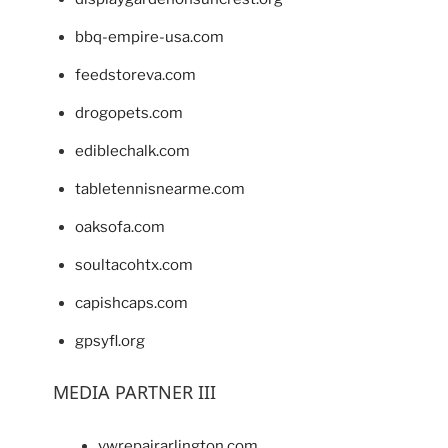
bbq-empire-usa.com
feedstoreva.com
drogopets.com
ediblechalk.com
tabletennisnearme.com
oaksofa.com
soultacohtx.com
capishcaps.com
gpsyfl.org
MEDIA PARTNER III
vwrepairarlington.com