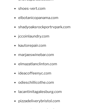
shoes-vert.com
elbotanicopanama.com
shadyoaksrockportrvpark.com
jccoinlaundry.com
kautorepair.com
marjaeswinebar.com
elmazatlanclinton.com
ideacoffeenyc.com
odieschillicothe.com
lacantinitagalesburg.com
pizzadeliverybristol.com