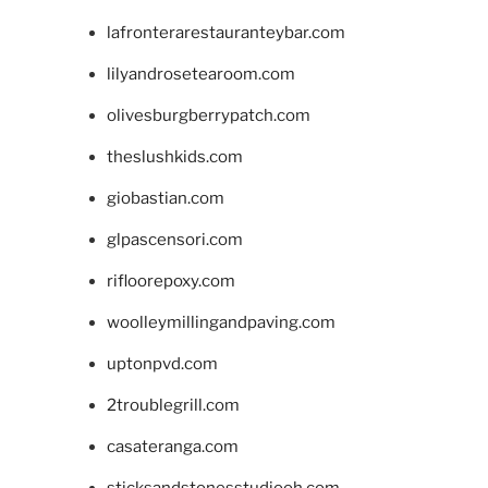
lafronterarestauranteybar.com
lilyandrosetearoom.com
olivesburgberrypatch.com
theslushkids.com
giobastian.com
glpascensori.com
rifloorepoxy.com
woolleymillingandpaving.com
uptonpvd.com
2troublegrill.com
casateranga.com
sticksandstonesstudiooh.com