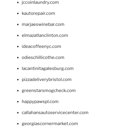
jccoinlaundry.com
kautorepair.com
marjaeswinebar.com
elmazatlanclinton.com
ideacoffeenyc.com
odieschillicothe.com
lacantinitagalesburg.com
pizzadeliverybristol.com
greenstarsmogcheck.com
happypawspl.com
callahansautoservicecenter.com
georgiascornermarket.com