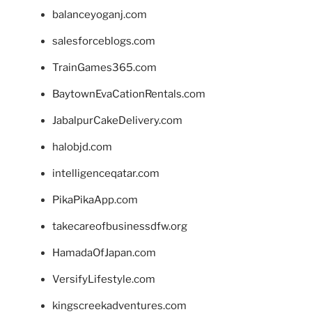
balanceyoganj.com
salesforceblogs.com
TrainGames365.com
BaytownEvaCationRentals.com
JabalpurCakeDelivery.com
halobjd.com
intelligenceqatar.com
PikaPikaApp.com
takecareofbusinessdfw.org
HamadaOfJapan.com
VersifyLifestyle.com
kingscreekadventures.com