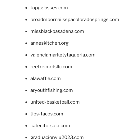
topgglasses.com
broadmoornailsspacoloradosprings.com
missblackpasadena.com
anneskitchen.org
valenciamarketytaqueria.com
reefrecordsllc.com
alawaffle.com
aryouthfishing.com
united-basketball.com
tios-tacos.com
cafecito-satx.com
graduacionviu2023.com