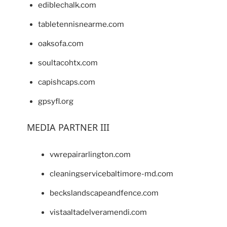
ediblechalk.com
tabletennisnearme.com
oaksofa.com
soultacohtx.com
capishcaps.com
gpsyfl.org
MEDIA PARTNER III
vwrepairarlington.com
cleaningservicebaltimore-md.com
beckslandscapeandfence.com
vistaaltadelveramendi.com