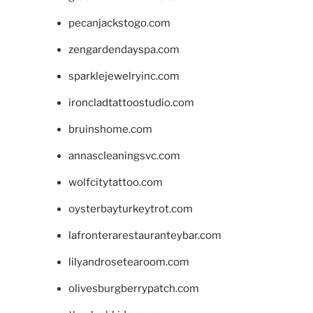
pecanjackstogo.com
zengardendayspa.com
sparklejewelryinc.com
ironcladtattoostudio.com
bruinshome.com
annascleaningsvc.com
wolfcitytattoo.com
oysterbayturkeytrot.com
lafronterarestauranteybar.com
lilyandrosetearoom.com
olivesburgberrypatch.com