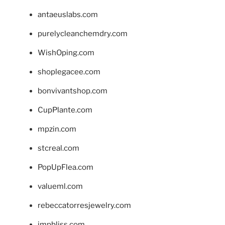
antaeuslabs.com
purelycleanchemdry.com
WishOping.com
shoplegacee.com
bonvivantshop.com
CupPlante.com
mpzin.com
stcreal.com
PopUpFlea.com
valueml.com
rebeccatorresjewelry.com
jmpbliss.com