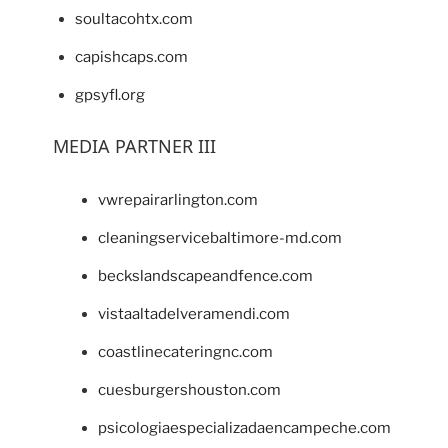
soultacohtx.com
capishcaps.com
gpsyfl.org
MEDIA PARTNER III
vwrepairarlington.com
cleaningservicebaltimore-md.com
beckslandscapeandfence.com
vistaaltadelveramendi.com
coastlinecateringnc.com
cuesburgershouston.com
psicologiaespecializadaencampeche.com