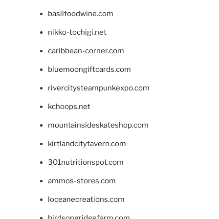
basilfoodwine.com
nikko-tochigi.net
caribbean-corner.com
bluemoongiftcards.com
rivercitysteampunkexpo.com
kchoops.net
mountainsideskateshop.com
kirtlandcitytavern.com
301nutritionspot.com
ammos-stores.com
loceanecreations.com
birdsongridgefarm.com