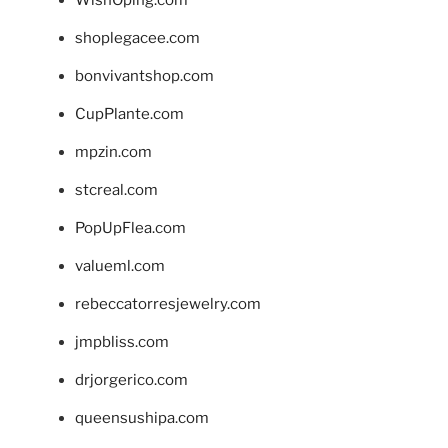
WishOping.com
shoplegacee.com
bonvivantshop.com
CupPlante.com
mpzin.com
stcreal.com
PopUpFlea.com
valueml.com
rebeccatorresjewelry.com
jmpbliss.com
drjorgerico.com
queensushipa.com