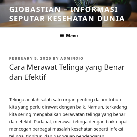
Skip
GIOBASTIAN – INFORMASI
to
SEPUTAR KESEHATAN DUNIA
content
Menu
POSTED
FEBRUARY 5, 2025
BY
ADMINGIO
ON
Cara Merawat Telinga yang Benar
dan Efektif
Telinga adalah salah satu organ penting dalam tubuh
kita yang perlu dirawat dengan baik. Namun, terkadang
kita sering mengabaikan perawatan telinga yang benar
dan efektif. Padahal, merawat telinga dengan baik dapat
mencegah berbagai masalah kesehatan seperti infeksi
telinga, tinnitus, dan gangguan pendengaran.