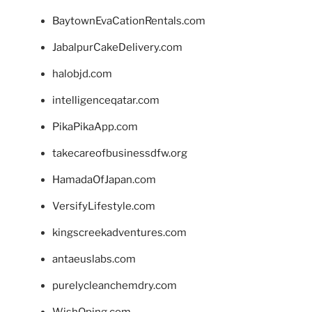
BaytownEvaCationRentals.com
JabalpurCakeDelivery.com
halobjd.com
intelligenceqatar.com
PikaPikaApp.com
takecareofbusinessdfw.org
HamadaOfJapan.com
VersifyLifestyle.com
kingscreekadventures.com
antaeuslabs.com
purelycleanchemdry.com