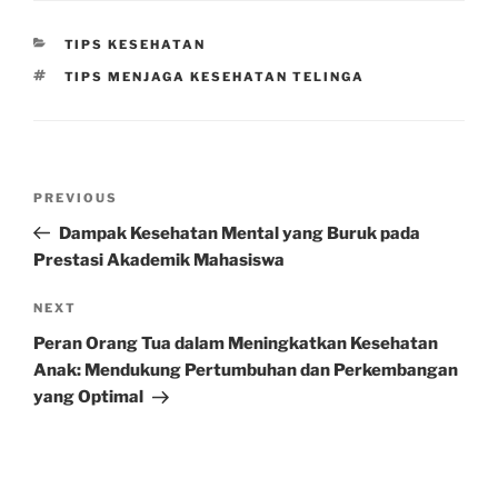
CATEGORIES
TIPS KESEHATAN
TAGS
TIPS MENJAGA KESEHATAN TELINGA
Post
Previous
PREVIOUS
navigation
Post
Dampak Kesehatan Mental yang Buruk pada
Prestasi Akademik Mahasiswa
Next
NEXT
Post
Peran Orang Tua dalam Meningkatkan Kesehatan
Anak: Mendukung Pertumbuhan dan Perkembangan
yang Optimal