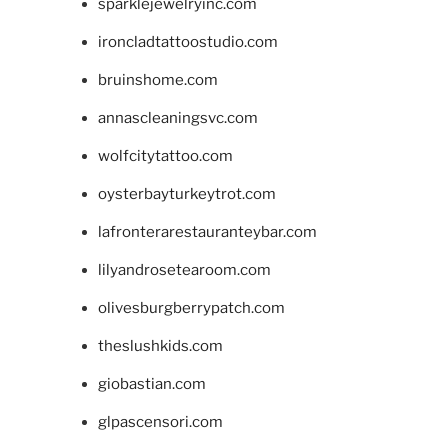
sparklejewelryinc.com
ironcladtattoostudio.com
bruinshome.com
annascleaningsvc.com
wolfcitytattoo.com
oysterbayturkeytrot.com
lafronterarestauranteybar.com
lilyandrosetearoom.com
olivesburgberrypatch.com
theslushkids.com
giobastian.com
glpascensori.com