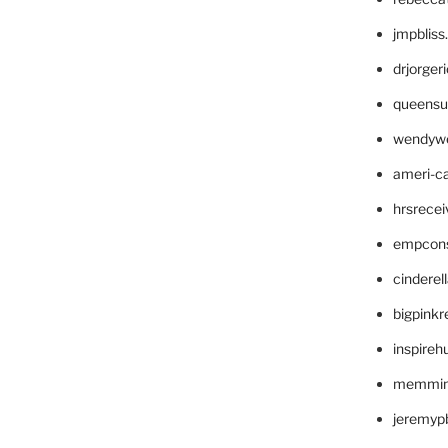
jmpblis
drjorger
queensu
wendyw
ameri-
hrsrece
empcon
cinderel
bigpinkr
inspireh
memming
jeremyp