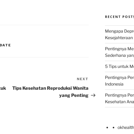
RECENT POST
Mengapa Depr
Kesejahteraan 
PDATE
Pentingnya Men
Sederhana yan
5 Tips untuk M
Pentingnya Pen
NEXT
Next
Indonesia
Post
tuk
Tips Kesehatan Reproduksi Wanita
Pentingnya Pe
yang Penting
Kesehatan An
okhealt