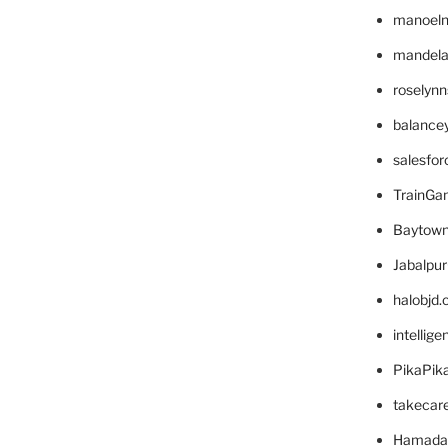
manoel
mandelae
roselyn
balance
salesfo
TrainG
Baytown
Jabalpu
halobjd
intellig
PikaPik
takecar
Hamada