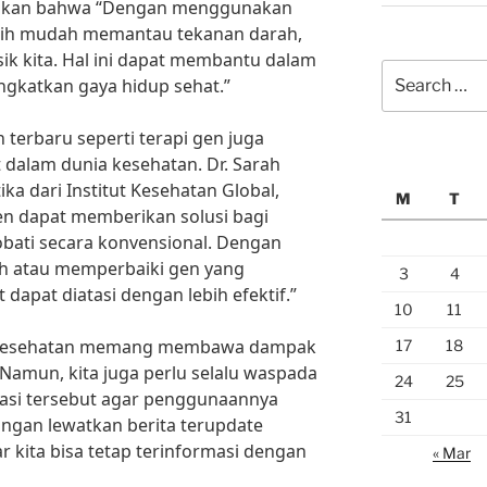
takan bahwa “Dengan menggunakan
lebih mudah memantau tekanan darah,
isik kita. Hal ini dapat membantu dalam
Search
gkatkan gaya hidup sehat.”
for:
 terbaru seperti terapi gen juga
dalam dunia kesehatan. Dr. Sarah
ka dari Institut Kesehatan Global,
M
T
en dapat memberikan solusi bagi
iobati secara konvensional. Dengan
ah atau memperbaiki gen yang
3
4
dapat diatasi dengan lebih efektif.”
10
11
ia kesehatan memang membawa dampak
17
18
 Namun, kita juga perlu selalu waspada
24
25
asi tersebut agar penggunaannya
31
jangan lewatkan berita terupdate
r kita bisa tetap terinformasi dengan
« Mar