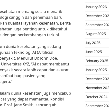
January 2026
 kesehatan memang selalu menarik
December 20
nologi canggih dan penemuan baru
an kualitas layanan kesehatan. Berita
September 20
ehatan juga penting untuk diketahui
August 2025
ate dengan perkembangan terkini.
July 2025
alam dunia kesehatan yang sedang
June 2025
naan teknologi AI (Artificial
 penyakit. Menurut Dr. John Doe,
February 2025
 Universitas XYZ, “AI dapat membantu
nyakit secara lebih cepat dan akurat.
January 2025
manfaat bagi pasien yang
December 20
gera.”
November 20
u dalam dunia kesehatan juga mencakup
October 2024
ces yang dapat memantau kondisi
e. Prof. Jane Smith, seorang ahli
September 20