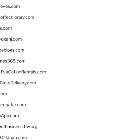
neves.com
ffectlibrary.com
ns.com
yoganj.com
rceblogs.com
ames365.com
EvaCationRentals.com
rCakeDelivery.com
.com
enceqatar.com
aApp.com
eofbusinessdfw.org
OfJapan.com