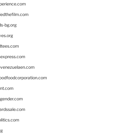
xperience.com
edthefilm.com
ds-bg.org
ves.org
tees.com
rsexpress.com
venezuelaen.com
oodfoodcorporation.com
nnt.com
gender.com
ardssale.com
litics.com
rg