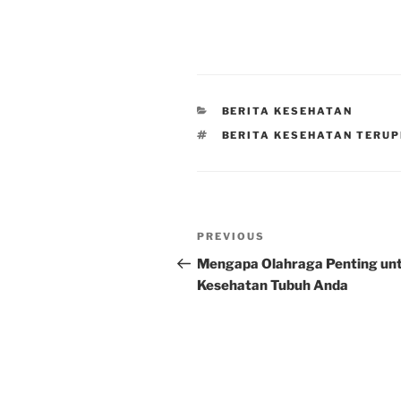
CATEGORIES
BERITA KESEHATAN
TAGS
BERITA KESEHATAN TERU
Post
Previous
PREVIOUS
navigation
Post
Mengapa Olahraga Penting un
Kesehatan Tubuh Anda