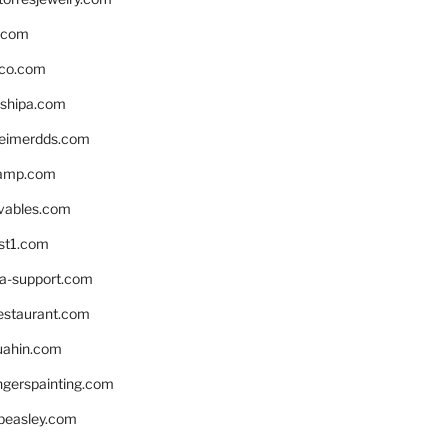
s.com
ico.com
shipa.com
eimerdds.com
camp.com
ivables.com
st1.com
la-support.com
estaurant.com
uahin.com
erspainting.com
beasley.com