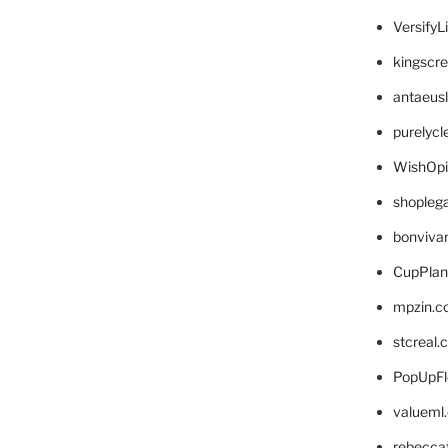
VersifyL
kingscr
antaeus
purelyc
WishOp
shopleg
bonviva
CupPlan
mpzin.c
stcreal.
PopUpFl
valueml
rebecca