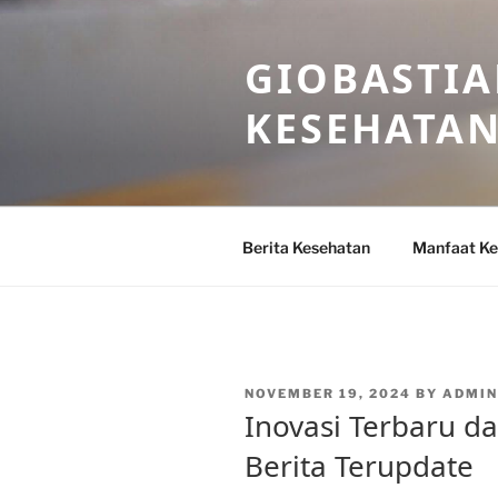
Skip
to
GIOBASTIA
content
KESEHATA
Berita Kesehatan
Manfaat Ke
POSTED
NOVEMBER 19, 2024
BY
ADMIN
ON
Inovasi Terbaru d
Berita Terupdate