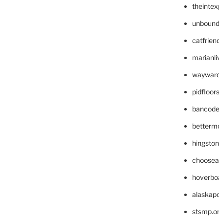
theinte
unbound
catfrien
marianli
wayward
pidfloo
bancode
betterm
hingsto
choosea
hoverbo
alaskapo
stsmp.o