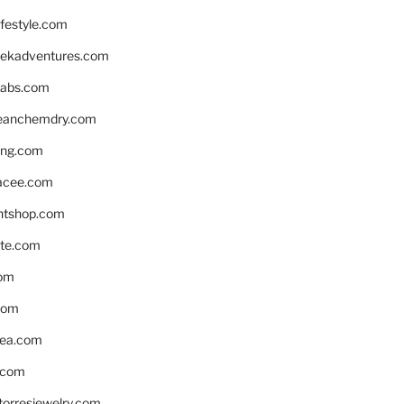
ifestyle.com
eekadventures.com
labs.com
leanchemdry.com
ing.com
acee.com
ntshop.com
te.com
om
com
ea.com
.com
torresjewelry.com