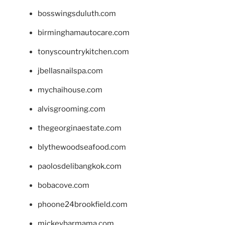
bosswingsduluth.com
birminghamautocare.com
tonyscountrykitchen.com
jbellasnailspa.com
mychaihouse.com
alvisgrooming.com
thegeorginaestate.com
blythewoodseafood.com
paolosdelibangkok.com
bobacove.com
phoone24brookfield.com
mickeybarmama.com