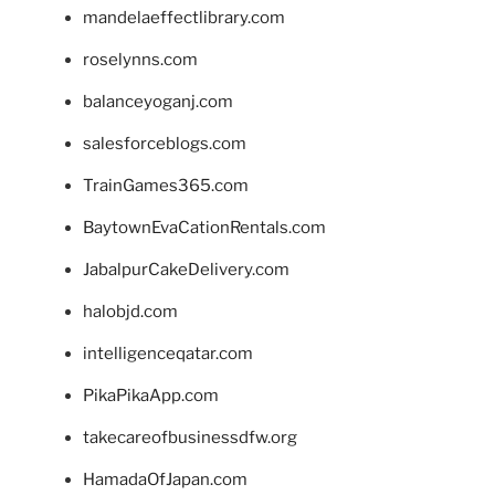
mandelaeffectlibrary.com
roselynns.com
balanceyoganj.com
salesforceblogs.com
TrainGames365.com
BaytownEvaCationRentals.com
JabalpurCakeDelivery.com
halobjd.com
intelligenceqatar.com
PikaPikaApp.com
takecareofbusinessdfw.org
HamadaOfJapan.com