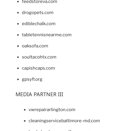
feedstoreva.com
drogopets.com
ediblechalk.com
tabletennisnearme.com
oaksofa.com
soultacohtx.com
capishcaps.com
gpsyfl.org
MEDIA PARTNER III
vwrepairarlington.com
cleaningservicebaltimore-md.com