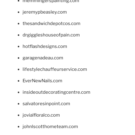
memmingerspainting.com
jeremypbeasley.com
thesandwichdepotcos.com
drgiggleshouseofpain.com
hotflashdesigns.com
garagenadeau.com
lifestylechauffeurservice.com
EverNewNails.com
insideoutdecoratingcentre.com
salvatoresinpoint.com
jovialfloralco.com
johnlscotthometeam.com