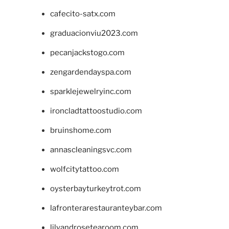
cafecito-satx.com
graduacionviu2023.com
pecanjackstogo.com
zengardendayspa.com
sparklejewelryinc.com
ironcladtattoostudio.com
bruinshome.com
annascleaningsvc.com
wolfcitytattoo.com
oysterbayturkeytrot.com
lafronterarestauranteybar.com
lilyandrosetearoom.com