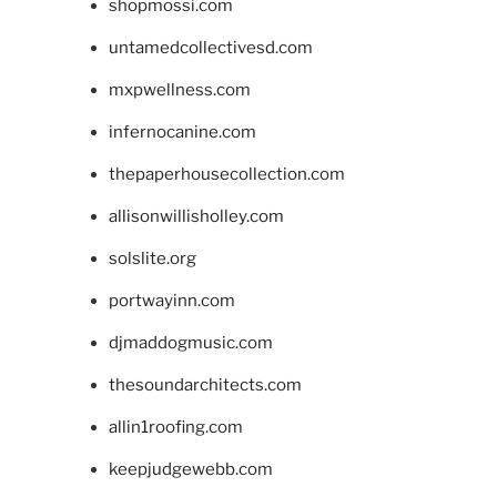
shopmossi.com
untamedcollectivesd.com
mxpwellness.com
infernocanine.com
thepaperhousecollection.com
allisonwillisholley.com
solslite.org
portwayinn.com
djmaddogmusic.com
thesoundarchitects.com
allin1roofing.com
keepjudgewebb.com