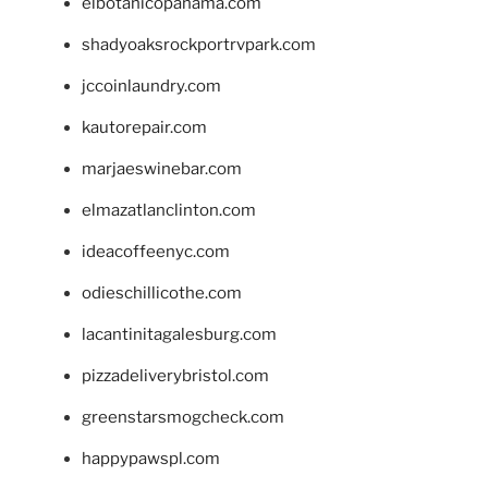
elbotanicopanama.com
shadyoaksrockportrvpark.com
jccoinlaundry.com
kautorepair.com
marjaeswinebar.com
elmazatlanclinton.com
ideacoffeenyc.com
odieschillicothe.com
lacantinitagalesburg.com
pizzadeliverybristol.com
greenstarsmogcheck.com
happypawspl.com