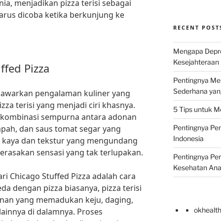
nia, menjadikan pizza terisi sebagai
harus dicoba ketika berkunjung ke
RECENT POST
Mengapa Depr
Kesejahteraan 
ffed Pizza
Pentingnya Men
Sederhana yan
enawarkan pengalaman kuliner yang
zza terisi yang menjadi ciri khasnya.
5 Tips untuk M
lah kombinasi sempurna antara adonan
mpah, dan saus tomat segar yang
Pentingnya Pen
Indonesia
g kaya dan tekstur yang mengundang
rasakan sensasi yang tak terlupakan.
Pentingnya Pe
Kesehatan An
ari Chicago Stuffed Pizza adalah cara
da dengan pizza biasanya, pizza terisi
adonan yang memadukan keju, daging,
okhealt
lainnya di dalamnya. Proses