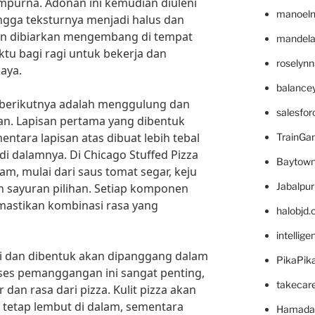
purna. Adonan ini kemudian diuleni
manoel
ingga teksturnya menjadi halus dan
an dibiarkan mengembang di tempat
mandelae
tu bagi ragi untuk bekerja dan
roselyn
aya.
balance
h berikutnya adalah menggulung dan
salesfo
n. Lapisan pertama yang dibentuk
entara lapisan atas dibuat lebih tebal
TrainG
di dalamnya. Di Chicago Stuffed Pizza
Baytown
gam, mulai dari saus tomat segar, keju
Jabalpu
n sayuran pilihan. Setiap komponen
emastikan kombinasi rasa yang
halobjd
intellig
isi dan dibentuk akan dipanggang dalam
PikaPik
ses pemanggangan ini sangat penting,
takecar
an rasa dari pizza. Kulit pizza akan
 tetap lembut di dalam, sementara
Hamada