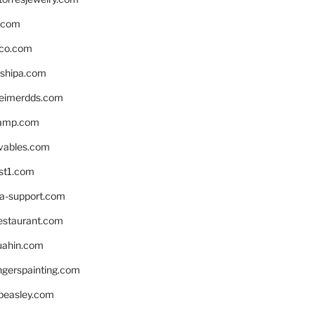
s.com
ico.com
shipa.com
eimerdds.com
camp.com
ivables.com
st1.com
la-support.com
estaurant.com
uahin.com
erspainting.com
beasley.com