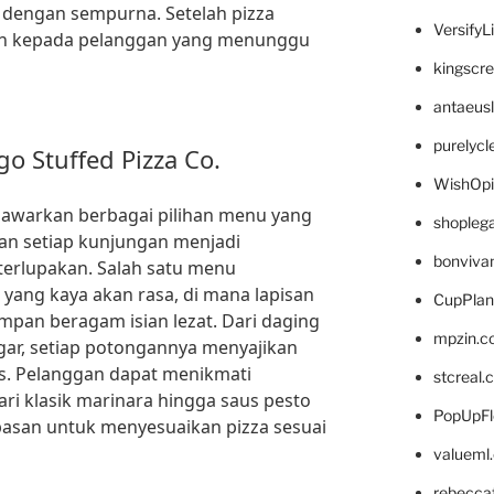
h dengan sempurna. Setelah pizza
VersifyL
ikan kepada pelanggan yang menunggu
kingscr
antaeus
purelyc
go Stuffed Pizza Co.
WishOp
nawarkan berbagai pilihan menu yang
shopleg
n setiap kunjungan menjadi
bonviva
terlupakan. Salah satu menu
i yang kaya akan rasa, di mana lapisan
CupPlan
mpan beragam isian lezat. Dari daging
mpzin.c
egar, setiap potongannya menyajikan
s. Pelanggan dapat menikmati
stcreal.
dari klasik marinara hingga saus pesto
PopUpFl
asan untuk menyesuaikan pizza sesuai
valueml
rebecca