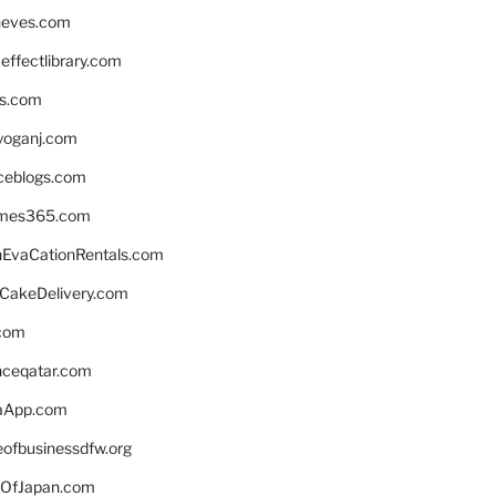
neves.com
ffectlibrary.com
ns.com
yoganj.com
rceblogs.com
ames365.com
EvaCationRentals.com
rCakeDelivery.com
.com
enceqatar.com
aApp.com
eofbusinessdfw.org
OfJapan.com