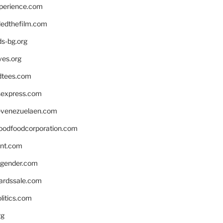
xperience.com
edthefilm.com
ds-bg.org
ves.org
tees.com
rsexpress.com
venezuelaen.com
oodfoodcorporation.com
nnt.com
gender.com
ardssale.com
litics.com
rg