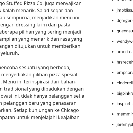
ago Stuffed Pizza Co. juga menyajikan
 kalah menarik. Salad segar dan
jmpblis
kap sempurna, menjadikan menu ini
drjorger
dengan dressing krim dan pasta
queensu
eberapa pilihan yang sering menjadi
tampilan yang menarik dan rasa yang
wendyw
dangan ditujukan untuk memberikan
ameri-
yeluruh.
hrsrece
mencoba sesuatu yang berbeda,
empcon
a menyediakan pilihan pizza spesial
 Menu ini terinspirasi dari bahan-
cinderel
 tradisional yang dipadukan dengan
bigpinkr
ovasi ini, tidak hanya pelanggan setia
lon pelanggan baru yang penasaran
inspireh
rkan. Setiap kunjungan ke Chicago
memming
empatan untuk menjelajahi keajaiban
jeremyp