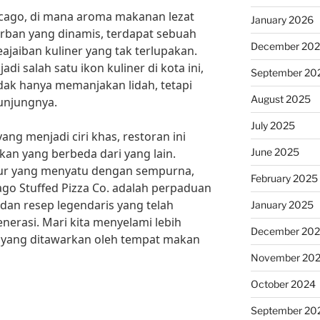
icago, di mana aroma makanan lezat
January 2026
ban yang dinamis, terdapat sebuah
December 20
aiban kuliner yang tak terlupakan.
di salah satu ikon kuliner di kota ini,
September 20
idak hanya memanjakan lidah, tetapi
August 2025
gunjungnya.
July 2025
ang menjadi ciri khas, restoran ini
June 2025
n yang berbeda dari yang lain.
tur yang menyatu dengan sempurna,
February 2025
ago Stuffed Pizza Co. adalah perpaduan
dan resep legendaris yang telah
January 2025
enerasi. Mari kita menyelami lebih
December 20
a yang ditawarkan oleh tempat makan
November 20
October 2024
September 20