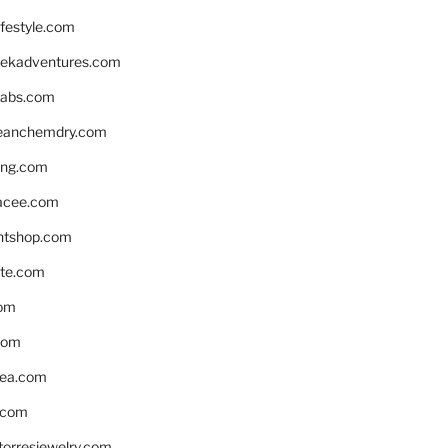
ifestyle.com
eekadventures.com
labs.com
leanchemdry.com
ing.com
acee.com
ntshop.com
te.com
om
com
ea.com
.com
torresjewelry.com