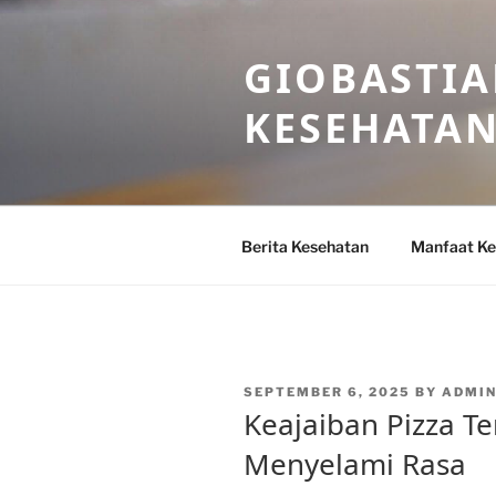
Skip
to
GIOBASTIA
content
KESEHATA
Berita Kesehatan
Manfaat Ke
POSTED
SEPTEMBER 6, 2025
BY
ADMIN
ON
Keajaiban Pizza Ter
Menyelami Rasa