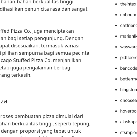
 bahan-bahan berkualitas tinggi
theinte
dihasilkan penuh cita rasa dan sangat
unbound
catfrien
uffed Pizza Co. juga menciptakan
marianli
ah bagi setiap pengunjung. Dengan
apat disesuaikan, termasuk variasi
wayward
di pilihan sempurna bagi semua pecinta
pidfloo
icago Stuffed Pizza Co. menjanjikan
tetapi juga pengalaman berbagi
bancode
ang terkasih.
betterm
hingsto
zza
choosea
hoverbo
 proses pembuatan pizza dimulai dari
alaskapo
han berkualitas tinggi, seperti tepung,
r dengan proporsi yang tepat untuk
stsmp.o