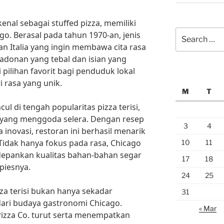
ikenal sebagai stuffed pizza, memiliki
Search
go. Berasal pada tahun 1970-an, jenis
for:
ran Italia yang ingin membawa cita rasa
n adonan yang tebal dan isian yang
 pilihan favorit bagi penduduk lokal
 rasa yang unik.
M
T
ul di tengah popularitas pizza terisi,
 yang menggoda selera. Dengan resep
3
4
inovasi, restoran ini berhasil menarik
 Tidak hanya fokus pada rasa, Chicago
10
11
depankan kualitas bahan-bahan segar
17
18
piesnya.
24
25
zza terisi bukan hanya sekadar
31
 dari budaya gastronomi Chicago.
« Mar
izza Co. turut serta menempatkan