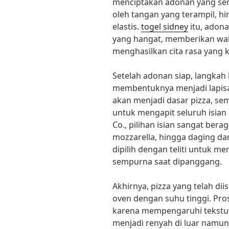
menciptakan adonan yang sem
oleh tangan yang terampil, h
elastis.
togel sidney
itu, adon
yang hangat, memberikan wak
menghasilkan cita rasa yang k
Setelah adonan siap, langka
membentuknya menjadi lapisa
akan menjadi dasar pizza, sem
untuk mengapit seluruh isian 
Co., pilihan isian sangat bera
mozzarella, hingga daging da
dipilih dengan teliti untuk m
sempurna saat dipanggang.
Akhirnya, pizza yang telah di
oven dengan suhu tinggi. Pro
karena mempengaruhi tekstur d
menjadi renyah di luar namun