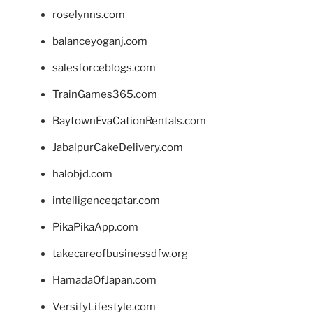
roselynns.com
balanceyoganj.com
salesforceblogs.com
TrainGames365.com
BaytownEvaCationRentals.com
JabalpurCakeDelivery.com
halobjd.com
intelligenceqatar.com
PikaPikaApp.com
takecareofbusinessdfw.org
HamadaOfJapan.com
VersifyLifestyle.com