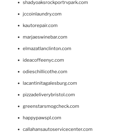
shadyoaksrockportrvpark.com
jccoinlaundry.com
kautorepair.com
marjaeswinebar.com
elmazatlanclinton.com
ideacoffeenyc.com
odieschillicothe.com
lacantinitagalesburg.com
pizzadeliverybristol.com
greenstarsmogcheck.com
happypawspl.com
callahansautoservicecenter.com