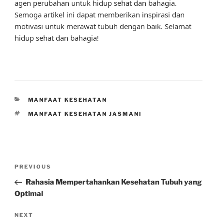
agen perubahan untuk hidup sehat dan bahagia.
Semoga artikel ini dapat memberikan inspirasi dan
motivasi untuk merawat tubuh dengan baik. Selamat
hidup sehat dan bahagia!
CATEGORIES
MANFAAT KESEHATAN
TAGS
MANFAAT KESEHATAN JASMANI
Post
Previous
PREVIOUS
navigation
Post
Rahasia Mempertahankan Kesehatan Tubuh yang
Optimal
Next
NEXT