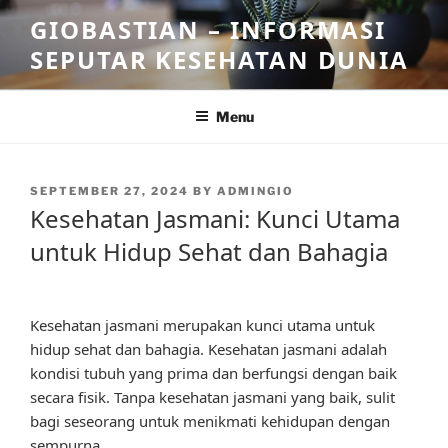
Skip
GIOBASTIAN – INFORMASI
to
SEPUTAR KESEHATAN DUNIA
content
Menu
POSTED
SEPTEMBER 27, 2024
BY
ADMINGIO
ON
Kesehatan Jasmani: Kunci Utama
untuk Hidup Sehat dan Bahagia
Kesehatan jasmani merupakan kunci utama untuk
hidup sehat dan bahagia. Kesehatan jasmani adalah
kondisi tubuh yang prima dan berfungsi dengan baik
secara fisik. Tanpa kesehatan jasmani yang baik, sulit
bagi seseorang untuk menikmati kehidupan dengan
sempurna.