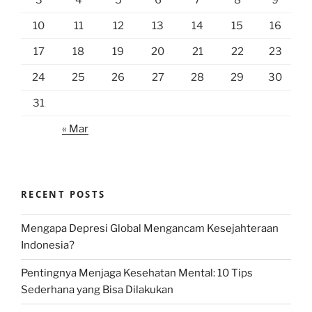
10
11
12
13
14
15
16
17
18
19
20
21
22
23
24
25
26
27
28
29
30
31
« Mar
RECENT POSTS
Mengapa Depresi Global Mengancam Kesejahteraan
Indonesia?
Pentingnya Menjaga Kesehatan Mental: 10 Tips
Sederhana yang Bisa Dilakukan