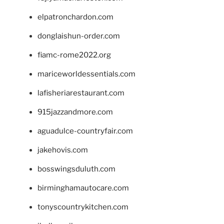
elpatronchardon.com
donglaishun-order.com
fiamc-rome2022.org
mariceworldessentials.com
lafisheriarestaurant.com
915jazzandmore.com
aguadulce-countryfair.com
jakehovis.com
bosswingsduluth.com
birminghamautocare.com
tonyscountrykitchen.com