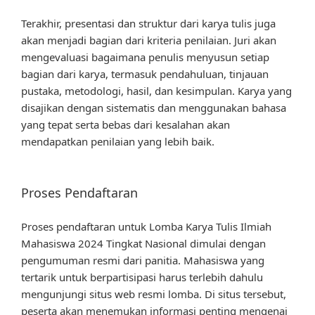
Terakhir, presentasi dan struktur dari karya tulis juga
akan menjadi bagian dari kriteria penilaian. Juri akan
mengevaluasi bagaimana penulis menyusun setiap
bagian dari karya, termasuk pendahuluan, tinjauan
pustaka, metodologi, hasil, dan kesimpulan. Karya yang
disajikan dengan sistematis dan menggunakan bahasa
yang tepat serta bebas dari kesalahan akan
mendapatkan penilaian yang lebih baik.
Proses Pendaftaran
Proses pendaftaran untuk Lomba Karya Tulis Ilmiah
Mahasiswa 2024 Tingkat Nasional dimulai dengan
pengumuman resmi dari panitia. Mahasiswa yang
tertarik untuk berpartisipasi harus terlebih dahulu
mengunjungi situs web resmi lomba. Di situs tersebut,
peserta akan menemukan informasi penting mengenai