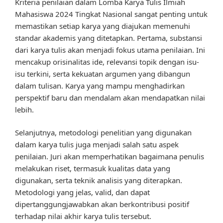
Kriteria penilaian dalam Lomba Karya Tulis Ilmiah
Mahasiswa 2024 Tingkat Nasional sangat penting untuk
memastikan setiap karya yang diajukan memenuhi
standar akademis yang ditetapkan. Pertama, substansi
dari karya tulis akan menjadi fokus utama penilaian. Ini
mencakup orisinalitas ide, relevansi topik dengan isu-
isu terkini, serta kekuatan argumen yang dibangun
dalam tulisan. Karya yang mampu menghadirkan
perspektif baru dan mendalam akan mendapatkan nilai
lebih.
Selanjutnya, metodologi penelitian yang digunakan
dalam karya tulis juga menjadi salah satu aspek
penilaian. Juri akan memperhatikan bagaimana penulis
melakukan riset, termasuk kualitas data yang
digunakan, serta teknik analisis yang diterapkan.
Metodologi yang jelas, valid, dan dapat
dipertanggungjawabkan akan berkontribusi positif
terhadap nilai akhir karya tulis tersebut.