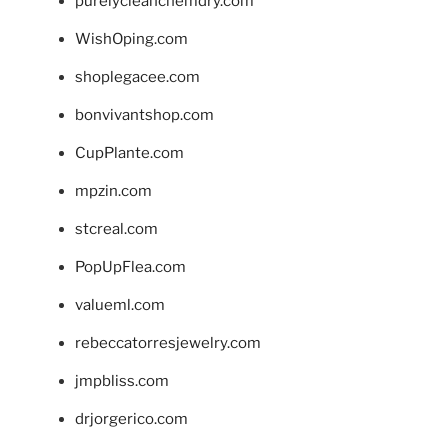
purelycleanchemdry.com
WishOping.com
shoplegacee.com
bonvivantshop.com
CupPlante.com
mpzin.com
stcreal.com
PopUpFlea.com
valueml.com
rebeccatorresjewelry.com
jmpbliss.com
drjorgerico.com