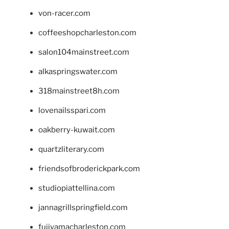
von-racer.com
coffeeshopcharleston.com
salon104mainstreet.com
alkaspringswater.com
318mainstreet8h.com
lovenailsspari.com
oakberry-kuwait.com
quartzliterary.com
friendsofbroderickpark.com
studiopiattellina.com
jannagrillspringfield.com
fujiyamacharleston.com