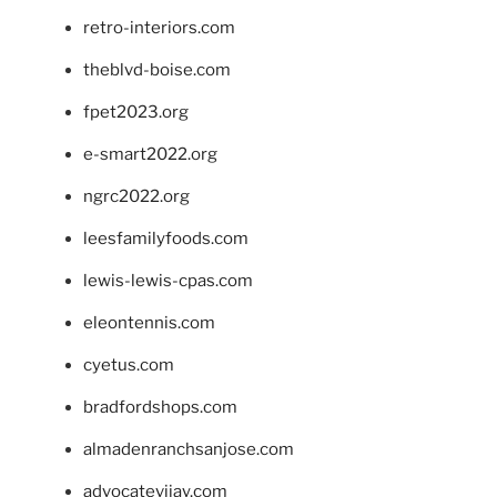
retro-interiors.com
theblvd-boise.com
fpet2023.org
e-smart2022.org
ngrc2022.org
leesfamilyfoods.com
lewis-lewis-cpas.com
eleontennis.com
cyetus.com
bradfordshops.com
almadenranchsanjose.com
advocatevijay.com