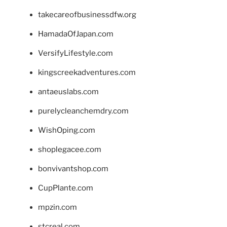
takecareofbusinessdfw.org
HamadaOfJapan.com
VersifyLifestyle.com
kingscreekadventures.com
antaeuslabs.com
purelycleanchemdry.com
WishOping.com
shoplegacee.com
bonvivantshop.com
CupPlante.com
mpzin.com
stcreal.com