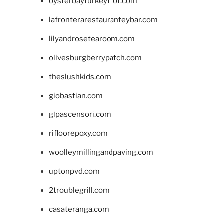
oysterbayturkeytrot.com
lafronterarestauranteybar.com
lilyandrosetearoom.com
olivesburgberrypatch.com
theslushkids.com
giobastian.com
glpascensori.com
rifloorepoxy.com
woolleymillingandpaving.com
uptonpvd.com
2troublegrill.com
casateranga.com