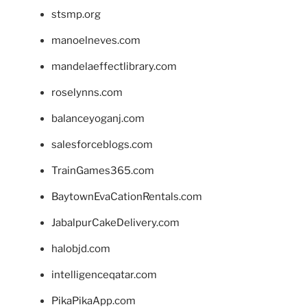
stsmp.org
manoelneves.com
mandelaeffectlibrary.com
roselynns.com
balanceyoganj.com
salesforceblogs.com
TrainGames365.com
BaytownEvaCationRentals.com
JabalpurCakeDelivery.com
halobjd.com
intelligenceqatar.com
PikaPikaApp.com