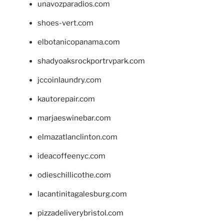
unavozparadios.com
shoes-vert.com
elbotanicopanama.com
shadyoaksrockportrvpark.com
jccoinlaundry.com
kautorepair.com
marjaeswinebar.com
elmazatlanclinton.com
ideacoffeenyc.com
odieschillicothe.com
lacantinitagalesburg.com
pizzadeliverybristol.com