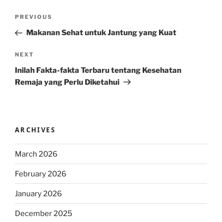
Post
Previous
PREVIOUS
navigation
Post
Makanan Sehat untuk Jantung yang Kuat
Next
NEXT
Post
Inilah Fakta-fakta Terbaru tentang Kesehatan
Remaja yang Perlu Diketahui
ARCHIVES
March 2026
February 2026
January 2026
December 2025