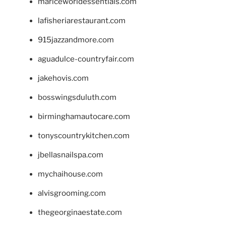
mariceworldessentials.com
lafisheriarestaurant.com
915jazzandmore.com
aguadulce-countryfair.com
jakehovis.com
bosswingsduluth.com
birminghamautocare.com
tonyscountrykitchen.com
jbellasnailspa.com
mychaihouse.com
alvisgrooming.com
thegeorginaestate.com