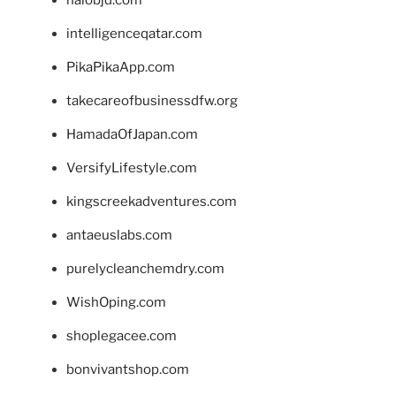
halobjd.com
intelligenceqatar.com
PikaPikaApp.com
takecareofbusinessdfw.org
HamadaOfJapan.com
VersifyLifestyle.com
kingscreekadventures.com
antaeuslabs.com
purelycleanchemdry.com
WishOping.com
shoplegacee.com
bonvivantshop.com