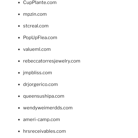
CupPlante.com
mpzin.com
stcreal.com
PopUpFlea.com
valueml.com
rebeccatorresjewelry.com
jmpbliss.com
drjorgerico.com
queensushipa.com
wendyweimerdds.com
ameri-camp.com
hrsreceivables.com