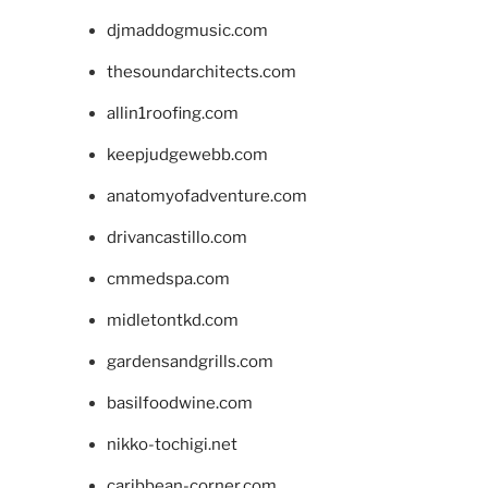
djmaddogmusic.com
thesoundarchitects.com
allin1roofing.com
keepjudgewebb.com
anatomyofadventure.com
drivancastillo.com
cmmedspa.com
midletontkd.com
gardensandgrills.com
basilfoodwine.com
nikko-tochigi.net
caribbean-corner.com