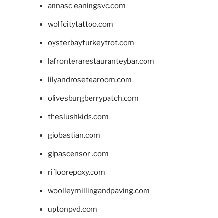
annascleaningsvc.com
wolfcitytattoo.com
oysterbayturkeytrot.com
lafronterarestauranteybar.com
lilyandrosetearoom.com
olivesburgberrypatch.com
theslushkids.com
giobastian.com
glpascensori.com
rifloorepoxy.com
woolleymillingandpaving.com
uptonpvd.com