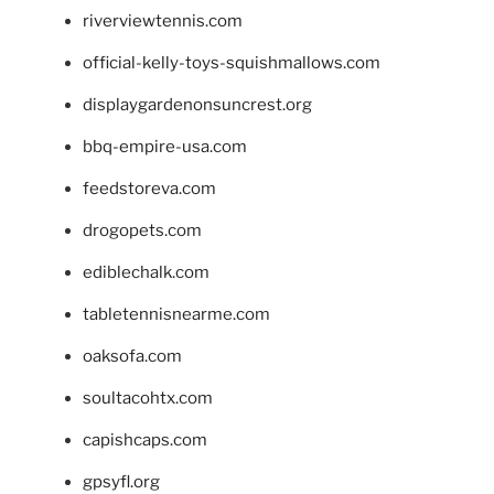
riverviewtennis.com
official-kelly-toys-squishmallows.com
displaygardenonsuncrest.org
bbq-empire-usa.com
feedstoreva.com
drogopets.com
ediblechalk.com
tabletennisnearme.com
oaksofa.com
soultacohtx.com
capishcaps.com
gpsyfl.org