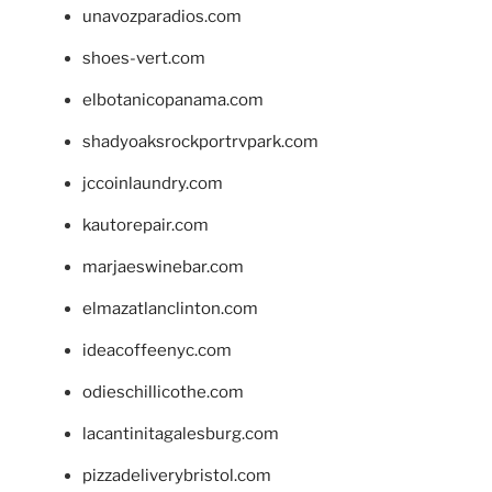
unavozparadios.com
shoes-vert.com
elbotanicopanama.com
shadyoaksrockportrvpark.com
jccoinlaundry.com
kautorepair.com
marjaeswinebar.com
elmazatlanclinton.com
ideacoffeenyc.com
odieschillicothe.com
lacantinitagalesburg.com
pizzadeliverybristol.com