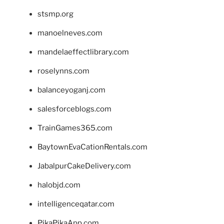
stsmp.org
manoelneves.com
mandelaeffectlibrary.com
roselynns.com
balanceyoganj.com
salesforceblogs.com
TrainGames365.com
BaytownEvaCationRentals.com
JabalpurCakeDelivery.com
halobjd.com
intelligenceqatar.com
PikaPikaApp.com