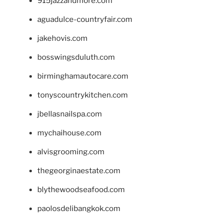
915jazzandmore.com
aguadulce-countryfair.com
jakehovis.com
bosswingsduluth.com
birminghamautocare.com
tonyscountrykitchen.com
jbellasnailspa.com
mychaihouse.com
alvisgrooming.com
thegeorginaestate.com
blythewoodseafood.com
paolosdelibangkok.com