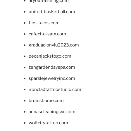
aryouthfishing.com
united-basketball.com
tios-tacos.com
cafecito-satx.com
graduacionviu2023.com
pecanjackstogo.com
zengardendayspa.com
sparklejewelryinc.com
ironcladtattoostudio.com
bruinshome.com
annascleaningsvc.com
wolfcitytattoo.com