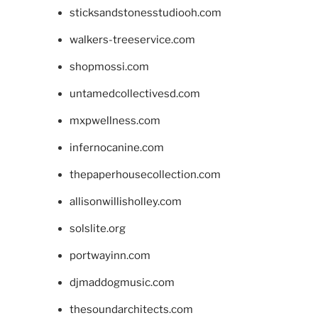
sticksandstonesstudiooh.com
walkers-treeservice.com
shopmossi.com
untamedcollectivesd.com
mxpwellness.com
infernocanine.com
thepaperhousecollection.com
allisonwillisholley.com
solslite.org
portwayinn.com
djmaddogmusic.com
thesoundarchitects.com