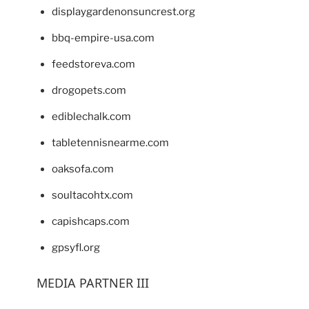
displaygardenonsuncrest.org
bbq-empire-usa.com
feedstoreva.com
drogopets.com
ediblechalk.com
tabletennisnearme.com
oaksofa.com
soultacohtx.com
capishcaps.com
gpsyfl.org
MEDIA PARTNER III