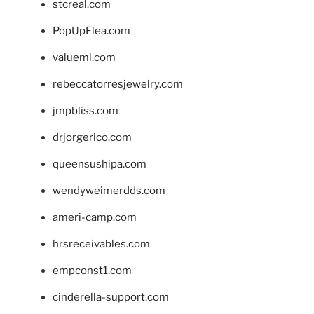
stcreal.com
PopUpFlea.com
valueml.com
rebeccatorresjewelry.com
jmpbliss.com
drjorgerico.com
queensushipa.com
wendyweimerdds.com
ameri-camp.com
hrsreceivables.com
empconst1.com
cinderella-support.com