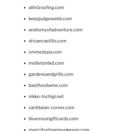
allin1roofing.com
keepjudgewebb.com
anatomyofadventure.com
drivancastillo.com
cmmedspa.com
midletontkd.com
gardensandgrills.com
basilfoodwine.com
nikko-tochigi.net
caribbean-corner.com
bluemoongiftcards.com
rivercitysteampunkexpo.com