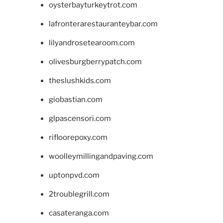
oysterbayturkeytrot.com
lafronterarestauranteybar.com
lilyandrosetearoom.com
olivesburgberrypatch.com
theslushkids.com
giobastian.com
glpascensori.com
rifloorepoxy.com
woolleymillingandpaving.com
uptonpvd.com
2troublegrill.com
casateranga.com