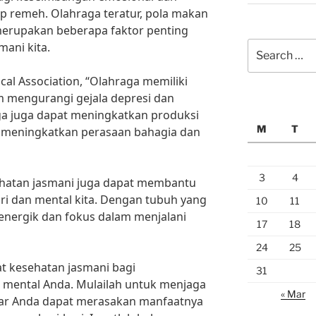
ap remeh. Olahraga teratur, pola makan
merupakan beberapa faktor penting
Search
ani kita.
for:
al Association, “Olahraga memiliki
m mengurangi gejala depresi dan
aga juga dapat meningkatkan produksi
M
T
 meningkatkan perasaan bahagia dan
3
4
sehatan jasmani juga dapat membantu
i dan mental kita. Dengan tubuh yang
10
11
 energik dan fokus dalam menjalani
17
18
24
25
t kesehatan jasmani bagi
31
mental Anda. Mulailah untuk menjaga
« Mar
agar Anda dapat merasakan manfaatnya