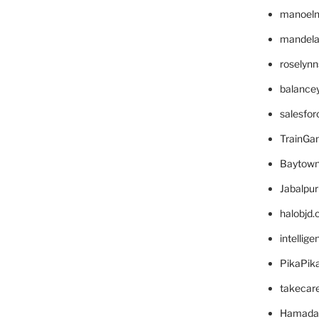
manoel
mandelae
roselyn
balance
salesfo
TrainG
Baytown
Jabalpu
halobjd
intellig
PikaPik
takecar
Hamada