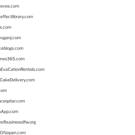
neves.com
ffectlibrary.com
ns.com
yoganj.com
rceblogs.com
ames365.com
EvaCationRentals.com
rCakeDelivery.com
.com
enceqatar.com
aApp.com
eofbusinessdfw.org
OfJapan.com