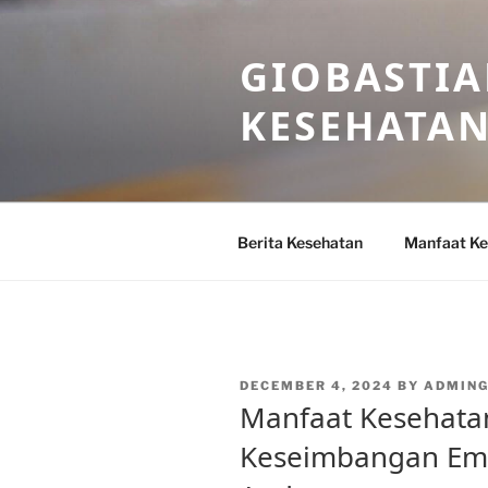
Skip
to
GIOBASTIA
content
KESEHATA
Berita Kesehatan
Manfaat Ke
POSTED
DECEMBER 4, 2024
BY
ADMING
ON
Manfaat Kesehata
Keseimbangan Emo