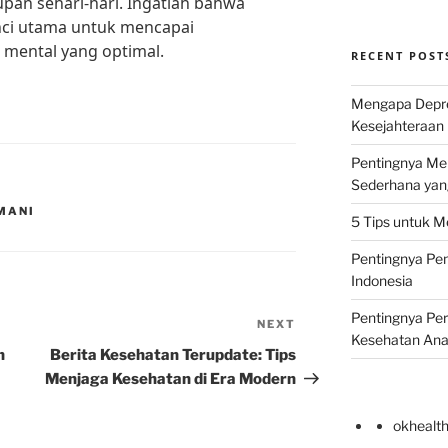
pan sehari-hari. Ingatlah bahwa
nci utama untuk mencapai
mental yang optimal.
RECENT POST
Mengapa Depr
Kesejahteraan 
Pentingnya Men
Sederhana yan
MANI
5 Tips untuk M
Pentingnya Pen
Indonesia
Pentingnya Pe
NEXT
Next
Kesehatan An
Post
n
Berita Kesehatan Terupdate: Tips
Menjaga Kesehatan di Era Modern
okhealt