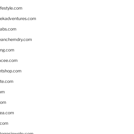
ifestyle.com
eekadventures.com
labs.com
leanchemdry.com
ing.com
acee.com
ntshop.com
te.com
om
com
ea.com
.com
torresjewelry.com