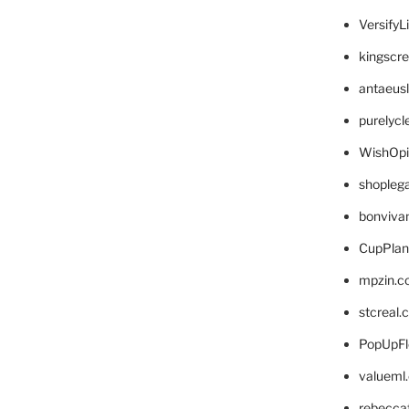
VersifyL
kingscr
antaeus
purelyc
WishOp
shopleg
bonviva
CupPlan
mpzin.c
stcreal.
PopUpFl
valueml
rebecca