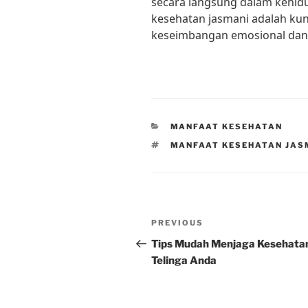
secara langsung dalam kehidu
kesehatan jasmani adalah ku
keseimbangan emosional dan 
CATEGORIES
MANFAAT KESEHATAN
TAGS
MANFAAT KESEHATAN JAS
Post
Previous
PREVIOUS
navigation
Post
Tips Mudah Menjaga Kesehata
Telinga Anda