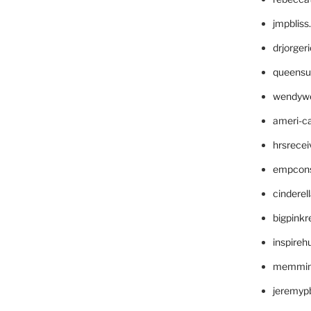
jmpblis
drjorger
queensu
wendyw
ameri-
hrsrece
empcon
cinderel
bigpinkr
inspireh
memming
jeremyp