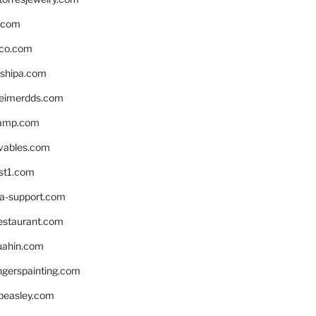
s.com
ico.com
shipa.com
eimerdds.com
camp.com
ivables.com
st1.com
la-support.com
estaurant.com
uahin.com
erspainting.com
beasley.com