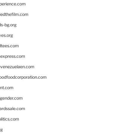
xperience.com
edthefilm.com
ds-bg.org
ves.org
tees.com
rsexpress.com
venezuelaen.com
oodfoodcorporation.com
nnt.com
gender.com
ardssale.com
litics.com
rg