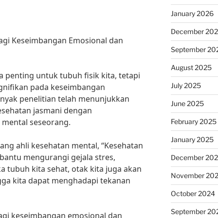
January 2026
December 20
agi Keseimbangan Emosional dan
September 20
August 2025
penting untuk tubuh fisik kita, tetapi
July 2025
ignifikan pada keseimbangan
anyak penelitian telah menunjukkan
June 2025
esehatan jasmani dengan
 mental seseorang.
February 2025
January 2025
rang ahli kesehatan mental, “Kesehatan
bantu mengurangi gejala stres,
December 20
a tubuh kita sehat, otak kita juga akan
November 20
gga kita dapat menghadapi tekanan
October 2024
September 20
agi keseimbangan emosional dan