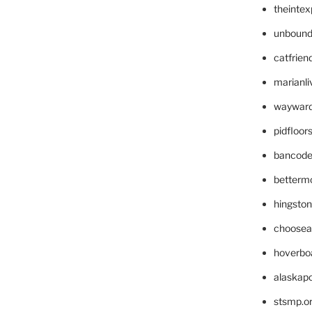
theinte
unbound
catfrien
marianli
wayward
pidfloo
bancode
betterm
hingsto
choosea
hoverbo
alaskapo
stsmp.o