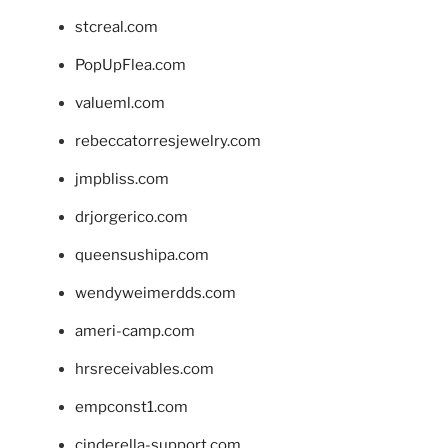
stcreal.com
PopUpFlea.com
valueml.com
rebeccatorresjewelry.com
jmpbliss.com
drjorgerico.com
queensushipa.com
wendyweimerdds.com
ameri-camp.com
hrsreceivables.com
empconst1.com
cinderella-support.com