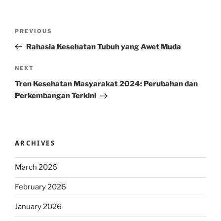
Post
Previous
PREVIOUS
navigation
Post
Rahasia Kesehatan Tubuh yang Awet Muda
Next
NEXT
Post
Tren Kesehatan Masyarakat 2024: Perubahan dan
Perkembangan Terkini
ARCHIVES
March 2026
February 2026
January 2026