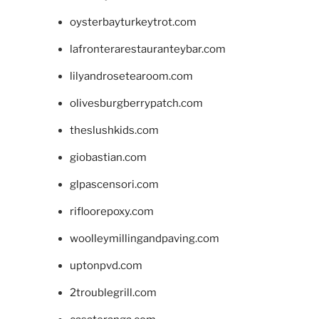
oysterbayturkeytrot.com
lafronterarestauranteybar.com
lilyandrosetearoom.com
olivesburgberrypatch.com
theslushkids.com
giobastian.com
glpascensori.com
rifloorepoxy.com
woolleymillingandpaving.com
uptonpvd.com
2troublegrill.com