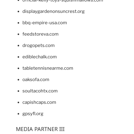
official-kelly-toys-squishmallows.com
displaygardenonsuncrest.org
bbq-empire-usa.com
feedstoreva.com
drogopets.com
ediblechalk.com
tabletennisnearme.com
oaksofa.com
soultacohtx.com
capishcaps.com
gpsyfl.org
MEDIA PARTNER III