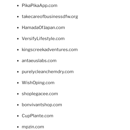
PikaPikaApp.com
takecareofbusinessdfw.org
HamadaOfJapan.com
VersifyLifestyle.com
kingscreekadventures.com
antaeuslabs.com
purelycleanchemdry.com
WishOping.com
shoplegacee.com
bonvivantshop.com
CupPlante.com
mpzin.com