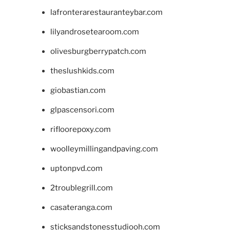
lafronterarestauranteybar.com
lilyandrosetearoom.com
olivesburgberrypatch.com
theslushkids.com
giobastian.com
glpascensori.com
rifloorepoxy.com
woolleymillingandpaving.com
uptonpvd.com
2troublegrill.com
casateranga.com
sticksandstonesstudiooh.com