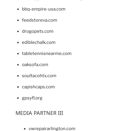
bbq-empire-usa.com
feedstoreva.com
drogopets.com
ediblechalk.com
tabletennisnearme.com
oaksofa.com
soultacohtx.com
capishcaps.com
gpsyfl.org
MEDIA PARTNER III
vwrepairarlington.com