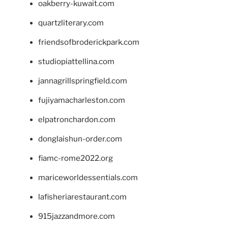
oakberry-kuwait.com
quartzliterary.com
friendsofbroderickpark.com
studiopiattellina.com
jannagrillspringfield.com
fujiyamacharleston.com
elpatronchardon.com
donglaishun-order.com
fiamc-rome2022.org
mariceworldessentials.com
lafisheriarestaurant.com
915jazzandmore.com