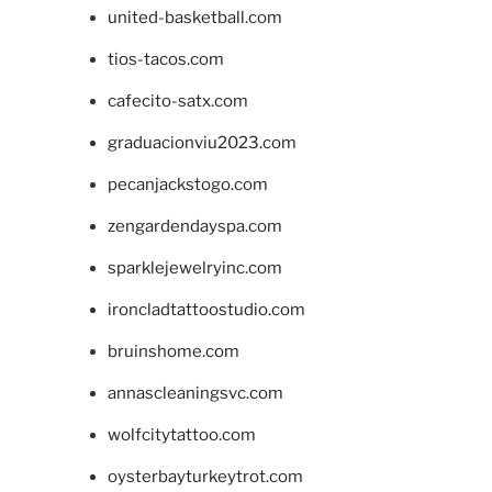
united-basketball.com
tios-tacos.com
cafecito-satx.com
graduacionviu2023.com
pecanjackstogo.com
zengardendayspa.com
sparklejewelryinc.com
ironcladtattoostudio.com
bruinshome.com
annascleaningsvc.com
wolfcitytattoo.com
oysterbayturkeytrot.com