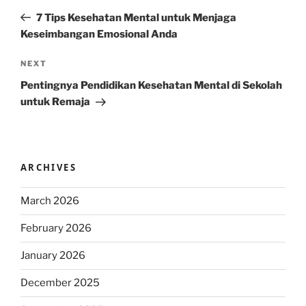
navigation
Post
7 Tips Kesehatan Mental untuk Menjaga
Keseimbangan Emosional Anda
Next
NEXT
Post
Pentingnya Pendidikan Kesehatan Mental di Sekolah
untuk Remaja
ARCHIVES
March 2026
February 2026
January 2026
December 2025