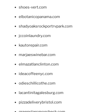
shoes-vert.com
elbotanicopanama.com
shadyoaksrockportrvpark.com
jccoinlaundry.com
kautorepair.com
marjaeswinebar.com
elmazatlanclinton.com
ideacoffeenyc.com
odieschillicothe.com
lacantinitagalesburg.com
pizzadeliverybristol.com
greenstarsmogcheck.com