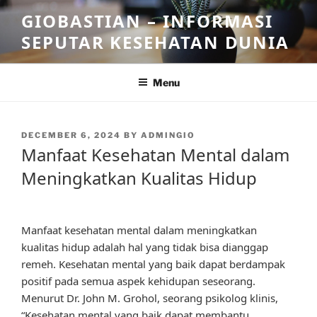
Skip
GIOBASTIAN – INFORMASI
to
SEPUTAR KESEHATAN DUNIA
content
Menu
POSTED
DECEMBER 6, 2024
BY
ADMINGIO
ON
Manfaat Kesehatan Mental dalam
Meningkatkan Kualitas Hidup
Manfaat kesehatan mental dalam meningkatkan
kualitas hidup adalah hal yang tidak bisa dianggap
remeh. Kesehatan mental yang baik dapat berdampak
positif pada semua aspek kehidupan seseorang.
Menurut Dr. John M. Grohol, seorang psikolog klinis,
“Kesehatan mental yang baik dapat membantu