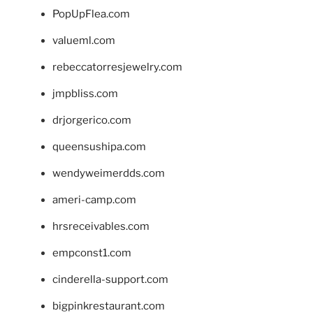
PopUpFlea.com
valueml.com
rebeccatorresjewelry.com
jmpbliss.com
drjorgerico.com
queensushipa.com
wendyweimerdds.com
ameri-camp.com
hrsreceivables.com
empconst1.com
cinderella-support.com
bigpinkrestaurant.com