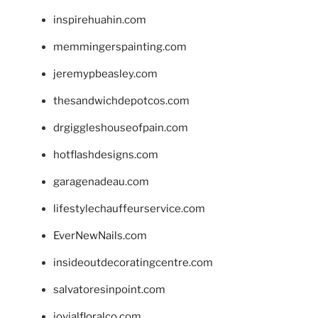
inspirehuahin.com
memmingerspainting.com
jeremypbeasley.com
thesandwichdepotcos.com
drgiggleshouseofpain.com
hotflashdesigns.com
garagenadeau.com
lifestylechauffeurservice.com
EverNewNails.com
insideoutdecoratingcentre.com
salvatoresinpoint.com
jovialfloralco.com