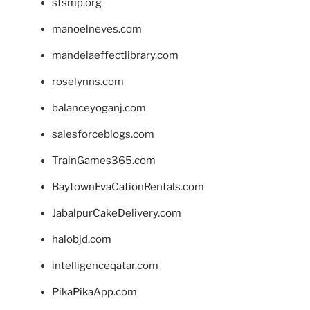
stsmp.org
manoelneves.com
mandelaeffectlibrary.com
roselynns.com
balanceyoganj.com
salesforceblogs.com
TrainGames365.com
BaytownEvaCationRentals.com
JabalpurCakeDelivery.com
halobjd.com
intelligenceqatar.com
PikaPikaApp.com