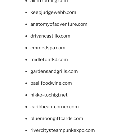
allin1roofing.com
keepjudgewebb.com
anatomyofadventure.com
drivancastillo.com
cmmedspa.com
midletontkd.com
gardensandgrills.com
basilfoodwine.com
nikko-tochigi.net
caribbean-corner.com
bluemoongiftcards.com
rivercitysteampunkexpo.com