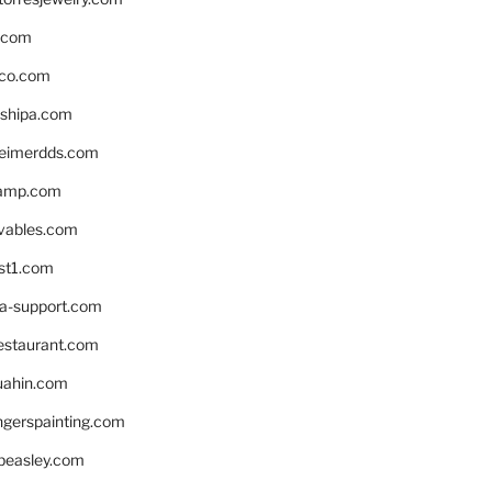
s.com
ico.com
shipa.com
eimerdds.com
camp.com
ivables.com
st1.com
la-support.com
estaurant.com
uahin.com
erspainting.com
beasley.com