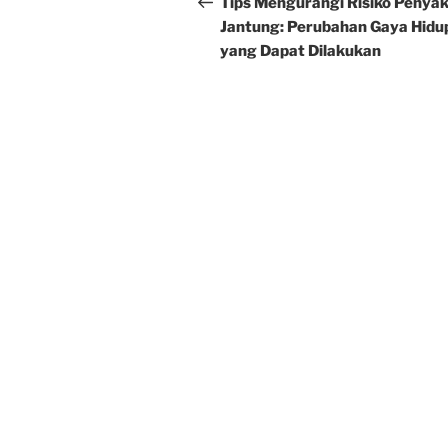
navigation
Tips Mengurangi Risiko Penyak
Jantung: Perubahan Gaya Hidu
yang Dapat Dilakukan