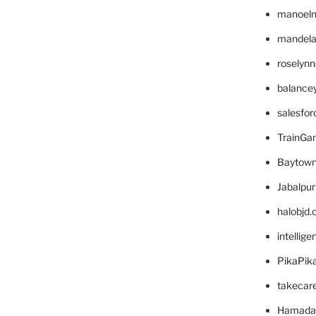
manoel
mandelae
roselyn
balance
salesfo
TrainG
Baytown
Jabalpu
halobjd
intellig
PikaPik
takecar
Hamada