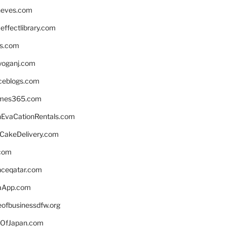
neves.com
ffectlibrary.com
ns.com
yoganj.com
rceblogs.com
ames365.com
EvaCationRentals.com
rCakeDelivery.com
.com
enceqatar.com
aApp.com
eofbusinessdfw.org
OfJapan.com