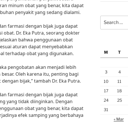
uran minum obat yang benar, kita dapat
uhan penyakit yang sedang dialami.
Search
for:
dan farmasi dengan bijak juga dapat
i obat. Dr. Eka Putra, seorang dokter
enjelaskan bahwa penggunaan obat
 sesuai aturan dapat menyebabkan
M
T
bal terhadap obat yang digunakan.
, maka pengobatan akan menjadi lebih
3
4
 besar. Oleh karena itu, penting bagi
dengan bijak,” tambah Dr. Eka Putra.
10
11
17
18
dan farmasi dengan bijak juga dapat
24
25
ng yang tidak diinginkan. Dengan
enggunaan obat yang benar, kita dapat
31
jadinya efek samping yang berbahaya
« Mar