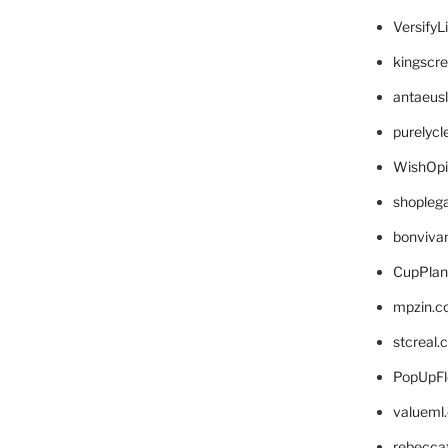
VersifyL
kingscr
antaeus
purelyc
WishOp
shopleg
bonviva
CupPlan
mpzin.c
stcreal.
PopUpFl
valueml
rebecca