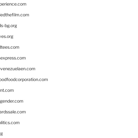
xperience.com
edthefilm.com
ds-bg.org
ves.org
tees.com
rsexpress.com
venezuelaen.com
oodfoodcorporation.com
nnt.com
gender.com
ardssale.com
litics.com
rg