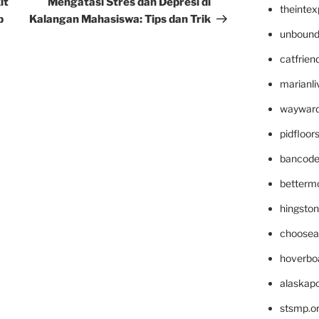
it
Mengatasi Stres dan Depresi di
theinte
p
Kalangan Mahasiswa: Tips dan Trik
unbound
catfrien
marianli
wayward
pidfloo
bancode
betterm
hingsto
choosea
hoverbo
alaskapo
stsmp.o