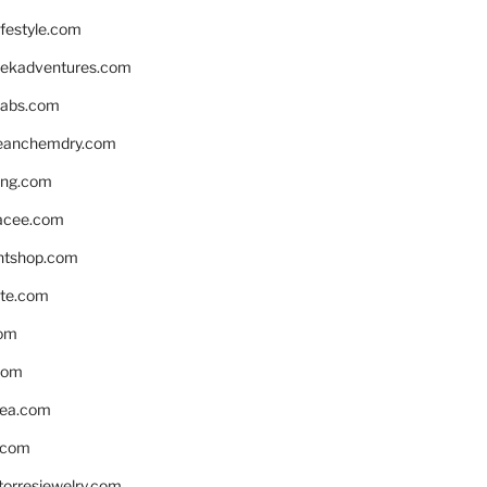
ifestyle.com
eekadventures.com
labs.com
leanchemdry.com
ing.com
acee.com
ntshop.com
te.com
om
com
ea.com
.com
torresjewelry.com