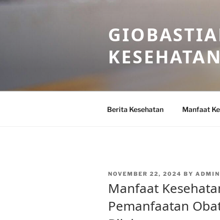
Skip
to
GIOBASTIA
content
KESEHATA
Berita Kesehatan
Manfaat Ke
POSTED
NOVEMBER 22, 2024
BY
ADMIN
ON
Manfaat Kesehatan
Pemanfaatan Obat