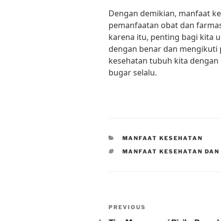
Dengan demikian, manfaat ke
pemanfaatan obat dan farmasi
karena itu, penting bagi kit
dengan benar dan mengikuti p
kesehatan tubuh kita dengan b
bugar selalu.
CATEGORIES
MANFAAT KESEHATAN
TAGS
MANFAAT KESEHATAN DAN
Post
Previous
PREVIOUS
Post