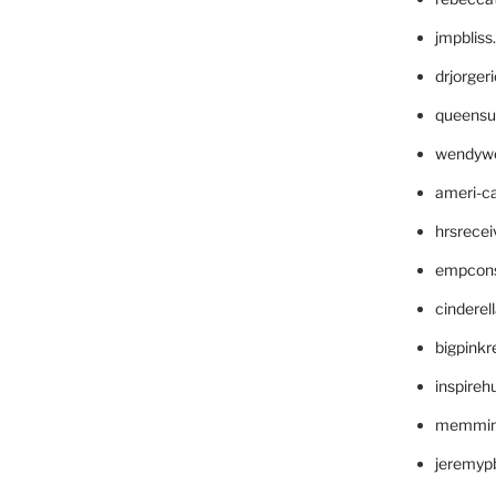
jmpblis
drjorger
queensu
wendyw
ameri-
hrsrece
empcon
cinderel
bigpinkr
inspireh
memming
jeremyp