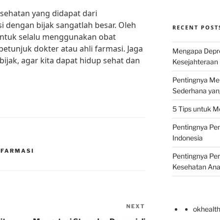
sehatan yang didapat dari
 dengan bijak sangatlah besar. Oleh
RECENT POST
a untuk selalu menggunakan obat
etunjuk dokter atau ahli farmasi. Jaga
Mengapa Depr
ijak, agar kita dapat hidup sehat dan
Kesejahteraan 
Pentingnya Men
Sederhana yan
5 Tips untuk M
Pentingnya Pen
Indonesia
 FARMASI
Pentingnya Pe
Kesehatan An
NEXT
Next
okhealt
Post