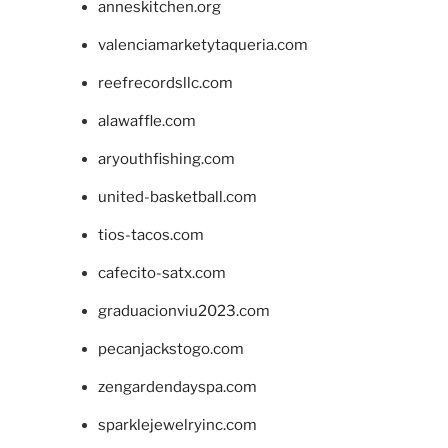
anneskitchen.org
valenciamarketytaqueria.com
reefrecordsllc.com
alawaffle.com
aryouthfishing.com
united-basketball.com
tios-tacos.com
cafecito-satx.com
graduacionviu2023.com
pecanjackstogo.com
zengardendayspa.com
sparklejewelryinc.com