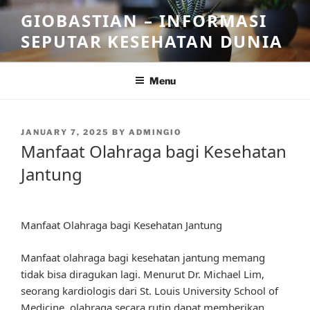
Skip
GIOBASTIAN – INFORMASI
to
SEPUTAR KESEHATAN DUNIA
content
Menu
POSTED
JANUARY 7, 2025
BY
ADMINGIO
ON
Manfaat Olahraga bagi Kesehatan
Jantung
Manfaat Olahraga bagi Kesehatan Jantung
Manfaat olahraga bagi kesehatan jantung memang
tidak bisa diragukan lagi. Menurut Dr. Michael Lim,
seorang kardiologis dari St. Louis University School of
Medicine, olahraga secara rutin dapat memberikan