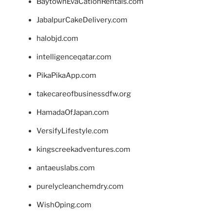
BaytownEvaCationRentals.com
JabalpurCakeDelivery.com
halobjd.com
intelligenceqatar.com
PikaPikaApp.com
takecareofbusinessdfw.org
HamadaOfJapan.com
VersifyLifestyle.com
kingscreekadventures.com
antaeuslabs.com
purelycleanchemdry.com
WishOping.com