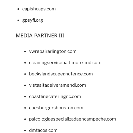
capishcaps.com
gpsyfl.org
MEDIA PARTNER III
vwrepairarlington.com
cleaningservicebaltimore-md.com
beckslandscapeandfence.com
vistaaltadelveramendi.com
coastlinecateringnc.com
cuesburgershouston.com
psicologiaespecializadaencampeche.com
dmtacos.com