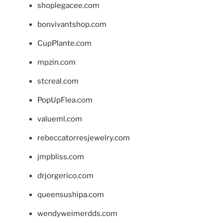
shoplegacee.com
bonvivantshop.com
CupPlante.com
mpzin.com
stcreal.com
PopUpFlea.com
valueml.com
rebeccatorresjewelry.com
jmpbliss.com
drjorgerico.com
queensushipa.com
wendyweimerdds.com