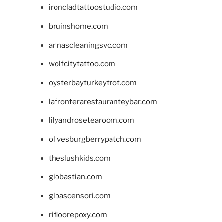
ironcladtattoostudio.com
bruinshome.com
annascleaningsvc.com
wolfcitytattoo.com
oysterbayturkeytrot.com
lafronterarestauranteybar.com
lilyandrosetearoom.com
olivesburgberrypatch.com
theslushkids.com
giobastian.com
glpascensori.com
rifloorepoxy.com