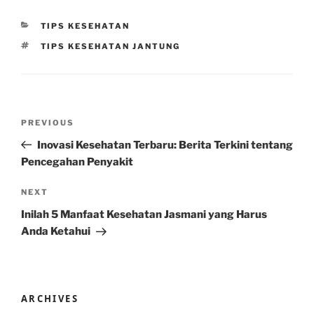
CATEGORIES
TIPS KESEHATAN
TAGS
TIPS KESEHATAN JANTUNG
Post
Previous
PREVIOUS
navigation
Post
Inovasi Kesehatan Terbaru: Berita Terkini tentang
Pencegahan Penyakit
Next
NEXT
Post
Inilah 5 Manfaat Kesehatan Jasmani yang Harus
Anda Ketahui
ARCHIVES