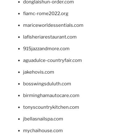
donglaishun-order.com
fiamc-rome2022.org
mariceworldessentials.com
lafisheriarestaurant.com
915jazzandmore.com
aguadulce-countryfair.com
jakehovis.com
bosswingsduluth.com
birminghamautocare.com
tonyscountrykitchen.com
jbellasnailspa.com
mychaihouse.com