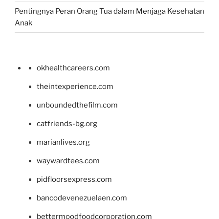
Pentingnya Peran Orang Tua dalam Menjaga Kesehatan
Anak
okhealthcareers.com
theintexperience.com
unboundedthefilm.com
catfriends-bg.org
marianlives.org
waywardtees.com
pidfloorsexpress.com
bancodevenezuelaen.com
bettermoodfoodcorporation.com