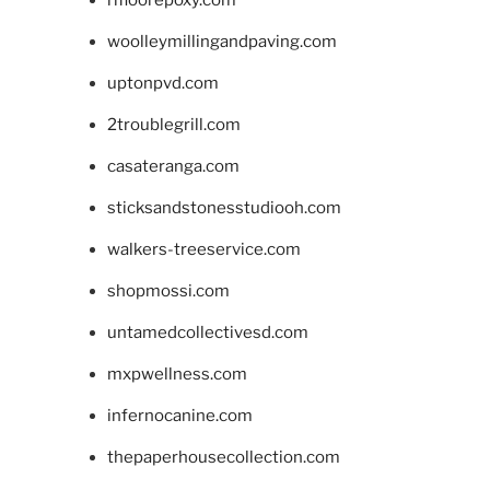
rifloorepoxy.com
woolleymillingandpaving.com
uptonpvd.com
2troublegrill.com
casateranga.com
sticksandstonesstudiooh.com
walkers-treeservice.com
shopmossi.com
untamedcollectivesd.com
mxpwellness.com
infernocanine.com
thepaperhousecollection.com