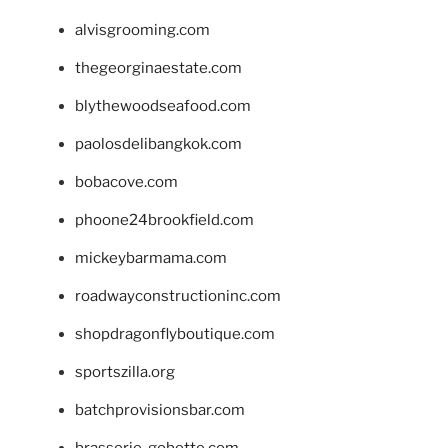
alvisgrooming.com
thegeorginaestate.com
blythewoodseafood.com
paolosdelibangkok.com
bobacove.com
phoone24brookfield.com
mickeybarmama.com
roadwayconstructioninc.com
shopdragonflyboutique.com
sportszilla.org
batchprovisionsbar.com
brasserie-gobette.com