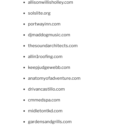
allisonwillisholley.com
solslite.org
portwayinn.com
djmaddogmusic.com
thesoundarchitects.com
allin1roofing.com
keepjudgewebb.com
anatomyofadventure.com
drivancastillo.com
cmmedspa.com
midletontkd.com
gardensandgrills.com