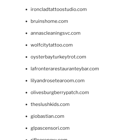
ironcladtattoostudio.com
bruinshome.com
annascleaningsvc.com
wolfcitytattoo.com
oysterbayturkeytrot.com
lafronterarestauranteybar.com
lilyandrosetearoom.com
olivesburgberrypatch.com
theslushkids.com
giobastian.com
glpascensori.com