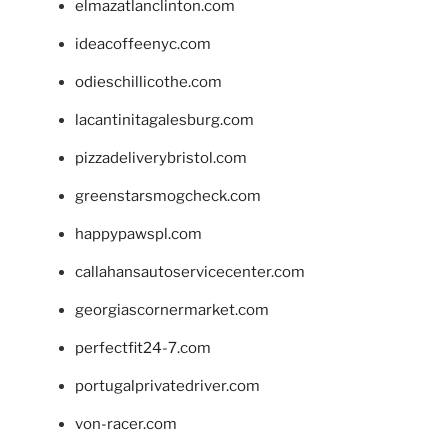
elmazatlanclinton.com
ideacoffeenyc.com
odieschillicothe.com
lacantinitagalesburg.com
pizzadeliverybristol.com
greenstarsmogcheck.com
happypawspl.com
callahansautoservicecenter.com
georgiascornermarket.com
perfectfit24-7.com
portugalprivatedriver.com
von-racer.com