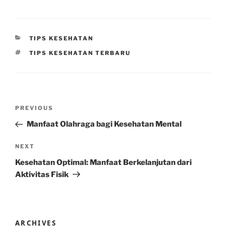
CATEGORIES
TIPS KESEHATAN
TAGS
TIPS KESEHATAN TERBARU
Post
Previous
PREVIOUS
navigation
Post
Manfaat Olahraga bagi Kesehatan Mental
Next
NEXT
Post
Kesehatan Optimal: Manfaat Berkelanjutan dari
Aktivitas Fisik
ARCHIVES