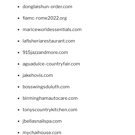
donglaishun-order.com
fiamc-rome2022.org
mariceworldessentials.com
lafisheriarestaurant.com
915jazzandmore.com
aguadulce-countryfair.com
jakehovis.com
bosswingsduluth.com
birminghamautocare.com
tonyscountrykitchen.com
jbellasnailspa.com
mychaihouse.com