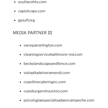
soultacohtx.com
capishcaps.com
gpsyfl.org
MEDIA PARTNER III
vwrepairarlington.com
cleaningservicebaltimore-md.com
beckslandscapeandfence.com
vistaaltadelveramendi.com
coastlinecateringnc.com
cuesburgershouston.com
psicologiaespecializadaencampeche.com