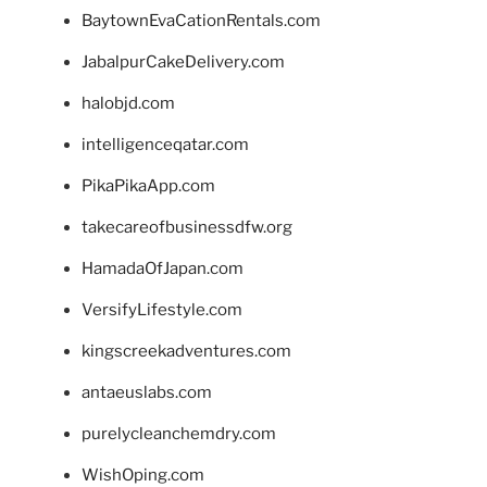
BaytownEvaCationRentals.com
JabalpurCakeDelivery.com
halobjd.com
intelligenceqatar.com
PikaPikaApp.com
takecareofbusinessdfw.org
HamadaOfJapan.com
VersifyLifestyle.com
kingscreekadventures.com
antaeuslabs.com
purelycleanchemdry.com
WishOping.com