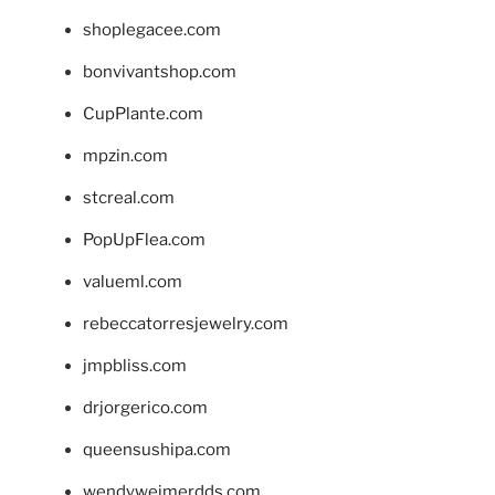
shoplegacee.com
bonvivantshop.com
CupPlante.com
mpzin.com
stcreal.com
PopUpFlea.com
valueml.com
rebeccatorresjewelry.com
jmpbliss.com
drjorgerico.com
queensushipa.com
wendyweimerdds.com