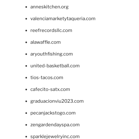
anneskitchen.org
valenciamarketytaqueria.com
reefrecordsllc.com
alawaffle.com
aryouthfishing.com
united-basketball.com
tios-tacos.com
cafecito-satx.com
graduacionviu2023.com
pecanjackstogo.com
zengardendayspa.com
sparklejewelryinc.com