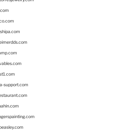
s.com
ico.com
shipa.com
eimerdds.com
camp.com
ivables.com
st1.com
la-support.com
estaurant.com
uahin.com
erspainting.com
beasley.com