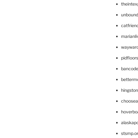
theinte
unbound
catfrien
marianli
wayward
pidfloo
bancode
betterm
hingsto
choosea
hoverbo
alaskapo
stsmp.o