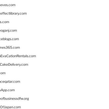
neves.com
ffectlibrary.com
ns.com
yoganj.com
rceblogs.com
ames365.com
EvaCationRentals.com
rCakeDelivery.com
.com
enceqatar.com
aApp.com
eofbusinessdfw.org
OfJapan.com