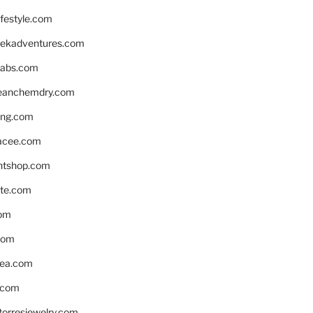
ifestyle.com
eekadventures.com
labs.com
leanchemdry.com
ing.com
acee.com
ntshop.com
te.com
om
com
ea.com
.com
torresjewelry.com