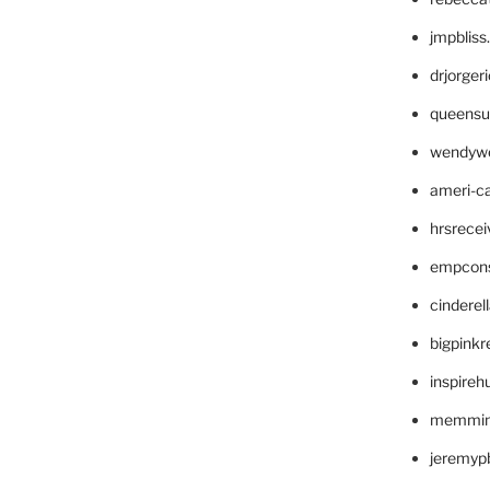
jmpblis
drjorger
queensu
wendyw
ameri-
hrsrece
empcon
cinderel
bigpinkr
inspireh
memming
jeremyp