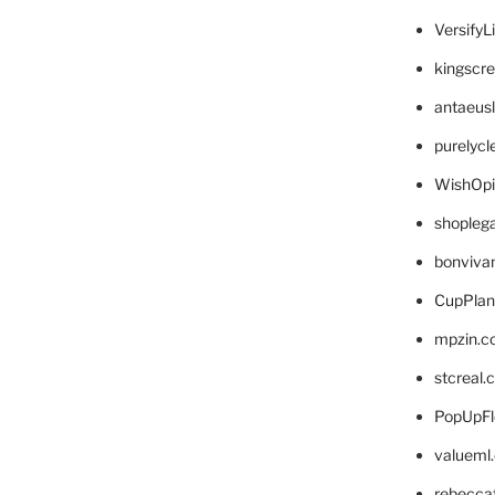
VersifyL
kingscr
antaeus
purelyc
WishOp
shopleg
bonviva
CupPlan
mpzin.c
stcreal.
PopUpFl
valueml
rebecca