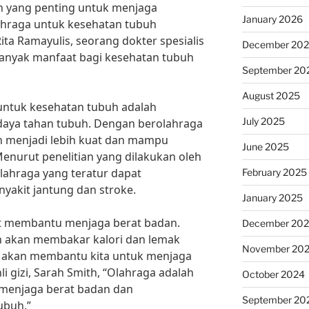
 yang penting untuk menjaga
January 2026
ahraga untuk kesehatan tubuh
ita Ramayulis, seorang dokter spesialis
December 20
banyak manfaat bagi kesehatan tubuh
September 20
August 2025
untuk kesehatan tubuh adalah
July 2025
aya tahan tubuh. Dengan berolahraga
kan menjadi lebih kuat dan mampu
June 2025
enurut penelitian yang dilakukan oleh
olahraga yang teratur dapat
February 2025
nyakit jantung dan stroke.
January 2025
pat membantu menjaga berat badan.
December 20
uh akan membakar kalori dan lemak
November 20
ni akan membantu kita untuk menjaga
i gizi, Sarah Smith, “Olahraga adalah
October 2024
k menjaga berat badan dan
September 20
ubuh.”