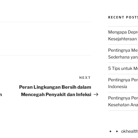
RECENT POST
Mengapa Depr
Kesejahteraan 
Pentingnya Men
Sederhana yan
5 Tips untuk M
NEXT
Next
Pentingnya Pen
Post
Indonesia
Peran Lingkungan Bersih dalam
n
Mencegah Penyakit dan Infeksi
Pentingnya Pe
Kesehatan An
okhealt