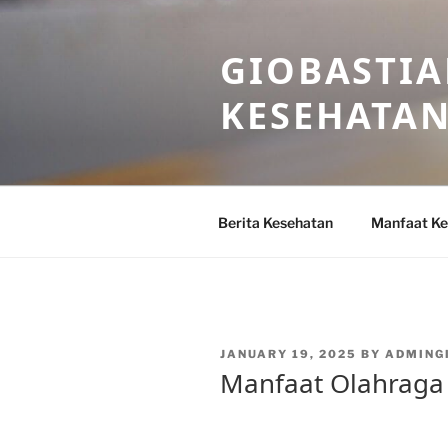
Skip
to
GIOBASTIA
content
KESEHATA
Berita Kesehatan
Manfaat Ke
POSTED
JANUARY 19, 2025
BY
ADMING
ON
Manfaat Olahraga