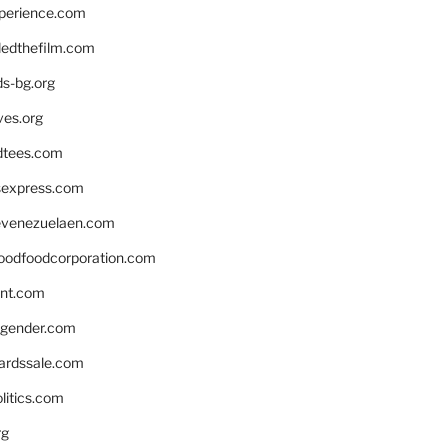
xperience.com
edthefilm.com
ds-bg.org
ves.org
tees.com
rsexpress.com
venezuelaen.com
oodfoodcorporation.com
nnt.com
gender.com
ardssale.com
litics.com
rg