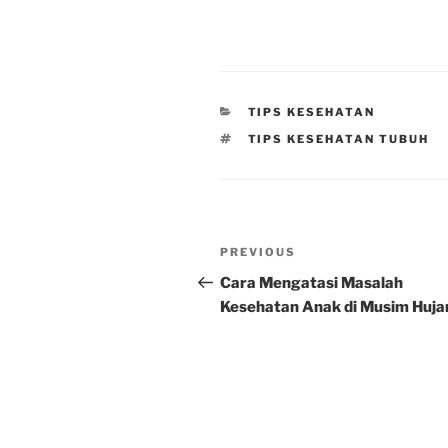
CATEGORIES
TIPS KESEHATAN
TAGS
TIPS KESEHATAN TUBUH
Post
Previous
PREVIOUS
navigation
Post
Cara Mengatasi Masalah
Kesehatan Anak di Musim Huja