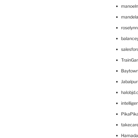
manoel
mandelae
roselyn
balance
salesfo
TrainG
Baytown
Jabalpu
halobjd
intellig
PikaPik
takecar
Hamada