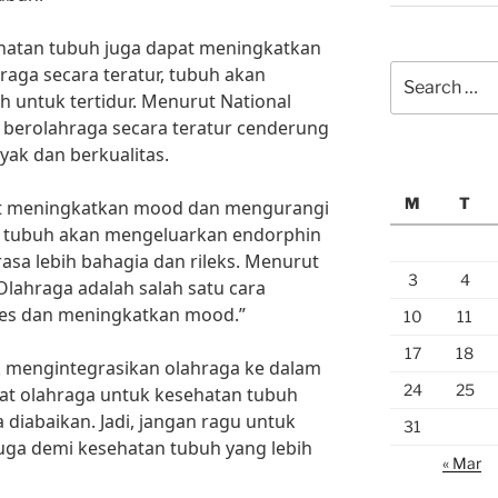
hatan tubuh juga dapat meningkatkan
Search
hraga secara teratur, tubuh akan
for:
h untuk tertidur. Menurut National
 berolahraga secara teratur cenderung
yak dan berkualitas.
M
T
apat meningkatkan mood dan mengurangi
ga, tubuh akan mengeluarkan endorphin
sa lebih bahagia dan rileks. Menurut
3
4
 “Olahraga adalah salah satu cara
res dan meningkatkan mood.”
10
11
17
18
k mengintegrasikan olahraga ke dalam
24
25
aat olahraga untuk kesehatan tubuh
 diabaikan. Jadi, jangan ragu untuk
31
uga demi kesehatan tubuh yang lebih
« Mar