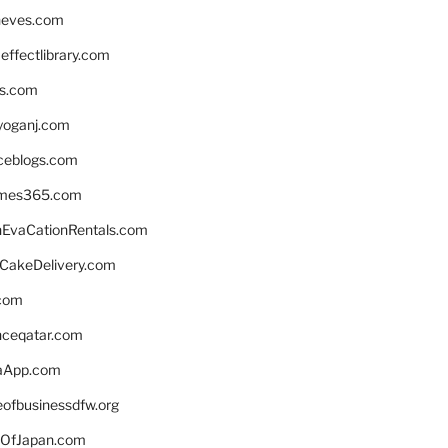
neves.com
ffectlibrary.com
ns.com
yoganj.com
rceblogs.com
ames365.com
EvaCationRentals.com
rCakeDelivery.com
.com
enceqatar.com
aApp.com
eofbusinessdfw.org
OfJapan.com