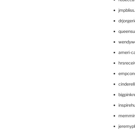
jmpblis
drjorger
queensu
wendyw
ameri-
hrsrece
empcon
cinderel
bigpinkr
inspireh
memming
jeremyp