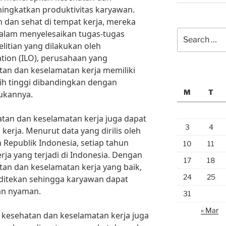
ingkatkan produktivitas karyawan.
 dan sehat di tempat kerja, mereka
Search
 dalam menyelesaikan tugas-tugas
for:
itian yang dilakukan oleh
ation (ILO), perusahaan yang
n dan keselamatan kerja memiliki
bih tinggi dibandingkan dengan
M
T
ukannya.
atan dan keselamatan kerja juga dapat
3
4
kerja. Menurut data yang dirilis oleh
Republik Indonesia, setiap tahun
10
11
rja yang terjadi di Indonesia. Dengan
17
18
n dan keselamatan kerja yang baik,
24
25
t ditekan sehingga karyawan dapat
an nyaman.
31
« Mar
 kesehatan dan keselamatan kerja juga