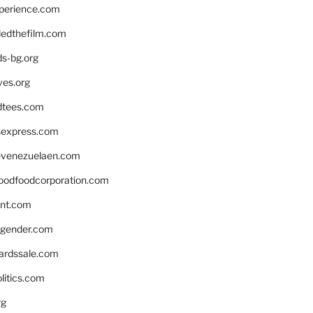
xperience.com
edthefilm.com
ds-bg.org
ves.org
tees.com
rsexpress.com
venezuelaen.com
oodfoodcorporation.com
nnt.com
gender.com
ardssale.com
litics.com
rg