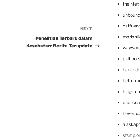
theinte
unbound
catfrien
NEXT
Next
Post
marianli
Penelitian Terbaru dalam
Kesehatan: Berita Terupdate
wayward
pidfloo
bancode
betterm
hingsto
choosea
hoverbo
alaskapo
stsmp.o