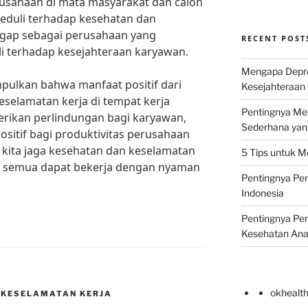
rusahaan di mata masyarakat dan calon
eduli terhadap kesehatan dan
ggap sebagai perusahaan yang
RECENT POST
i terhadap kesejahteraan karyawan.
Mengapa Depr
pulkan bahwa manfaat positif dari
Kesejahteraan 
selamatan kerja di tempat kerja
Pentingnya Men
erikan perlindungan bagi karyawan,
Sederhana yan
ositif bagi produktivitas perusahaan
i kita jaga kesehatan dan keselamatan
5 Tips untuk M
ita semua dapat bekerja dengan nyaman
Pentingnya Pen
Indonesia
Pentingnya Pe
Kesehatan An
okhealt
 KESELAMATAN KERJA