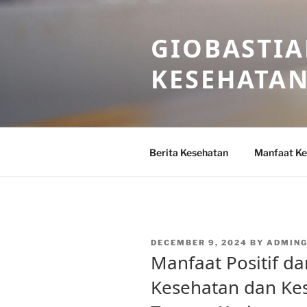
Skip
to
GIOBASTIA
content
KESEHATA
Berita Kesehatan
Manfaat Ke
POSTED
DECEMBER 9, 2024
BY
ADMING
ON
Manfaat Positif d
Kesehatan dan Kes