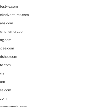
ifestyle.com
eekadventures.com
labs.com
leanchemdry.com
ing.com
acee.com
ntshop.com
te.com
om
com
ea.com
.com
torresjewelry.com