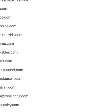
s.com
ico.com
shipa.com
eimerdds.com
camp.com
ivables.com
st1.com
la-support.com
estaurant.com
uahin.com
erspainting.com
beasley.com