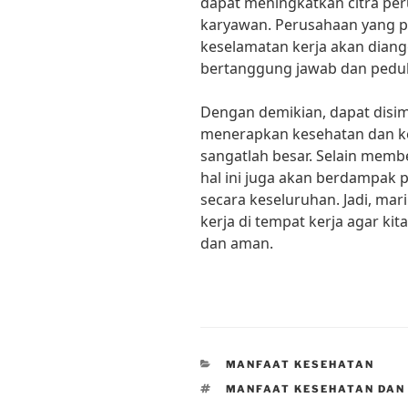
dapat meningkatkan citra pe
karyawan. Perusahaan yang p
keselamatan kerja akan dian
bertanggung jawab dan pedul
Dengan demikian, dapat disim
menerapkan kesehatan dan ke
sangatlah besar. Selain memb
hal ini juga akan berdampak p
secara keseluruhan. Jadi, mar
kerja di tempat kerja agar k
dan aman.
CATEGORIES
MANFAAT KESEHATAN
TAGS
MANFAAT KESEHATAN DAN