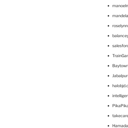
manoel
mandelae
roselyn
balance
salesfo
TrainG
Baytown
Jabalpu
halobjd
intellig
PikaPik
takecar
Hamada