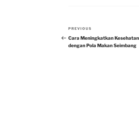
Post
Previous
PREVIOUS
navigation
Post
Cara Meningkatkan Kesehatan
dengan Pola Makan Seimbang