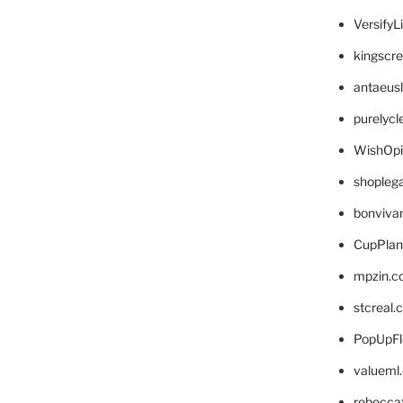
VersifyL
kingscr
antaeus
purelyc
WishOp
shopleg
bonviva
CupPlan
mpzin.c
stcreal.
PopUpFl
valueml
rebecca