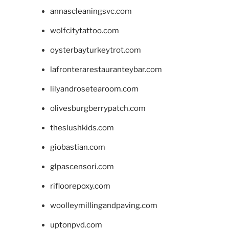
annascleaningsvc.com
wolfcitytattoo.com
oysterbayturkeytrot.com
lafronterarestauranteybar.com
lilyandrosetearoom.com
olivesburgberrypatch.com
theslushkids.com
giobastian.com
glpascensori.com
rifloorepoxy.com
woolleymillingandpaving.com
uptonpvd.com