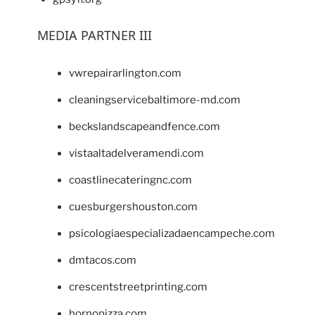
MEDIA PARTNER III
vwrepairarlington.com
cleaningservicebaltimore-md.com
beckslandscapeandfence.com
vistaaltadelveramendi.com
coastlinecateringnc.com
cuesburgershouston.com
psicologiaespecializadaencampeche.com
dmtacos.com
crescentstreetprinting.com
hornopizza.com