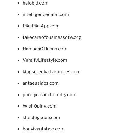
halobjd.com
intelligenceqatar.com
PikaPikaApp.com
takecareofbusinessdfw.org
HamadaOfJapan.com
VersifyLifestyle.com
kingscreekadventures.com
antaeuslabs.com
purelycleanchemdry.com
WishOping.com
shoplegacee.com
bonvivantshop.com