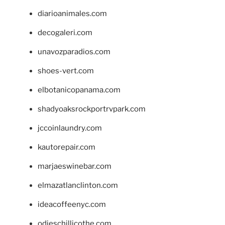
diarioanimales.com
decogaleri.com
unavozparadios.com
shoes-vert.com
elbotanicopanama.com
shadyoaksrockportrvpark.com
jccoinlaundry.com
kautorepair.com
marjaeswinebar.com
elmazatlanclinton.com
ideacoffeenyc.com
odieschillicothe.com