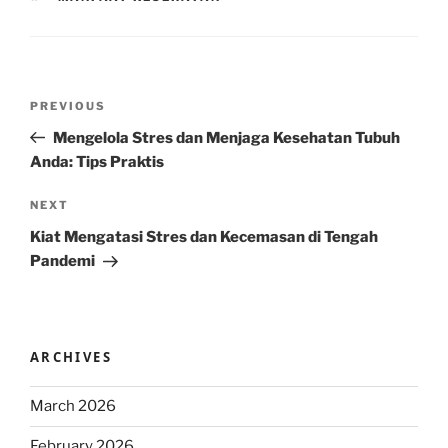
Post
Previous
PREVIOUS
navigation
Post
Mengelola Stres dan Menjaga Kesehatan Tubuh
Anda: Tips Praktis
Next
NEXT
Post
Kiat Mengatasi Stres dan Kecemasan di Tengah
Pandemi
ARCHIVES
March 2026
February 2026