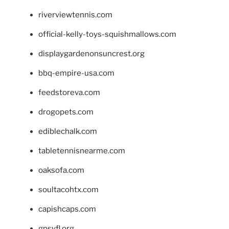
riverviewtennis.com
official-kelly-toys-squishmallows.com
displaygardenonsuncrest.org
bbq-empire-usa.com
feedstoreva.com
drogopets.com
ediblechalk.com
tabletennisnearme.com
oaksofa.com
soultacohtx.com
capishcaps.com
gpsyfl.org