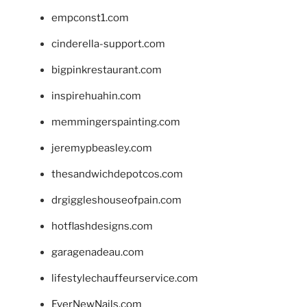
empconst1.com
cinderella-support.com
bigpinkrestaurant.com
inspirehuahin.com
memmingerspainting.com
jeremypbeasley.com
thesandwichdepotcos.com
drgiggleshouseofpain.com
hotflashdesigns.com
garagenadeau.com
lifestylechauffeurservice.com
EverNewNails.com