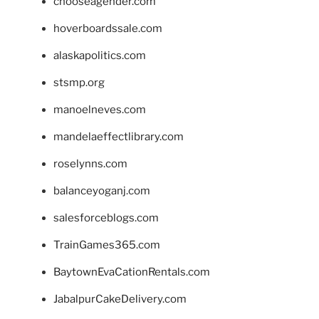
chooseagender.com
hoverboardssale.com
alaskapolitics.com
stsmp.org
manoelneves.com
mandelaeffectlibrary.com
roselynns.com
balanceyoganj.com
salesforceblogs.com
TrainGames365.com
BaytownEvaCationRentals.com
JabalpurCakeDelivery.com