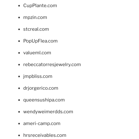
CupPlante.com
mpzin.com
stcreal.com
PopUpFlea.com
valueml.com
rebeccatorresjewelry.com
jmpbliss.com
drjorgerico.com
queensushipa.com
wendyweimerdds.com
ameri-camp.com
hrsreceivables.com