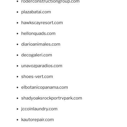
roderconstructiongroup.com
plazabatai.com
hawkscayresort.com
hellonquads.com
diarioanimales.com
decogaleri.com
unavozparadios.com
shoes-vert.com
elbotanicopanama.com
shadyoaksrockportrvpark.com
jccoinlaundry.com
kautorepair.com