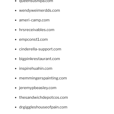
queensushipa.com
wendyweimerdds.com
ameri-camp.com
hrsreceivables.com
empconst1.com
cinderella-support.com
bigpinkrestaurant.com
inspirehuahin.com
memmingerspainting.com
jeremypbeasley.com
thesandwichdepotcos.com
drgiggleshouseofpain.com