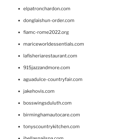
elpatronchardon.com
donglaishun-order.com
fiamc-rome2022.org
mariceworldessentials.com
lafisheriarestaurant.com
915jazzandmore.com
aguadulce-countryfair.com
jakehovis.com
bosswingsduluth.com
birminghamautocare.com
tonyscountrykitchen.com
jbellasnailspa.com