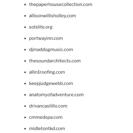
thepaperhousecollection.com
allisonwillisholley.com
solslite.org
portwayinn.com
djmaddogmusic.com
thesoundarchitects.com
allin1roofing.com
keepjudgewebb.com
anatomyofadventure.com
drivancastillo.com
cmmedspa.com
midletontkd.com