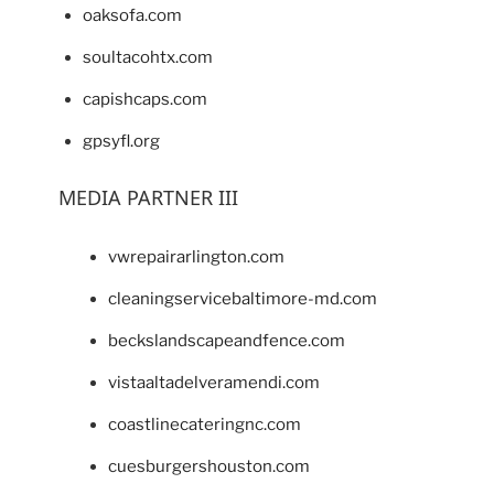
oaksofa.com
soultacohtx.com
capishcaps.com
gpsyfl.org
MEDIA PARTNER III
vwrepairarlington.com
cleaningservicebaltimore-md.com
beckslandscapeandfence.com
vistaaltadelveramendi.com
coastlinecateringnc.com
cuesburgershouston.com