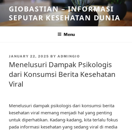
Skip
GIOBASTIAN – INFORMASI
to
SEPUTAR KESEHATAN DUNIA
content
Menu
POSTED
JANUARY 22, 2025
BY
ADMINGIO
ON
Menelusuri Dampak Psikologis
dari Konsumsi Berita Kesehatan
Viral
Menelusuri dampak psikologis dari konsumsi berita
kesehatan viral memang menjadi hal yang penting
untuk diperhatikan. Kadang-kadang, kita terlalu fokus
pada informasi kesehatan yang sedang viral di media