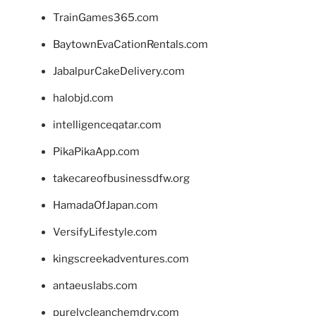
TrainGames365.com
BaytownEvaCationRentals.com
JabalpurCakeDelivery.com
halobjd.com
intelligenceqatar.com
PikaPikaApp.com
takecareofbusinessdfw.org
HamadaOfJapan.com
VersifyLifestyle.com
kingscreekadventures.com
antaeuslabs.com
purelycleanchemdry.com