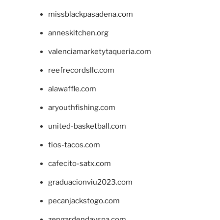
missblackpasadena.com
anneskitchen.org
valenciamarketytaqueria.com
reefrecordsllc.com
alawaffle.com
aryouthfishing.com
united-basketball.com
tios-tacos.com
cafecito-satx.com
graduacionviu2023.com
pecanjackstogo.com
zengardendayspa.com