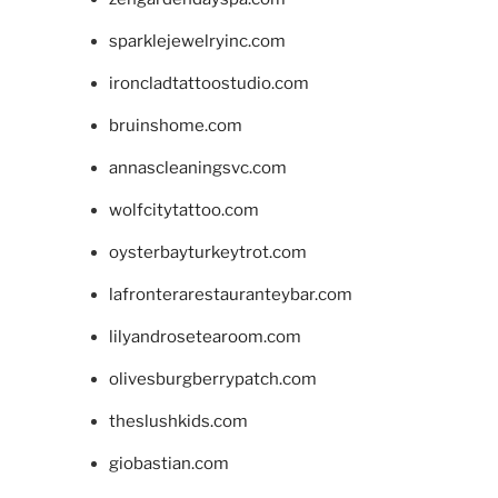
sparklejewelryinc.com
ironcladtattoostudio.com
bruinshome.com
annascleaningsvc.com
wolfcitytattoo.com
oysterbayturkeytrot.com
lafronterarestauranteybar.com
lilyandrosetearoom.com
olivesburgberrypatch.com
theslushkids.com
giobastian.com