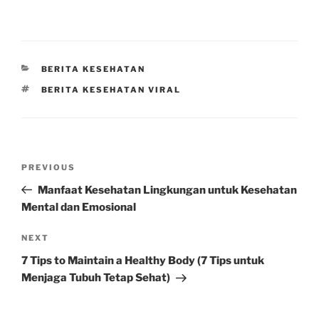
CATEGORIES
BERITA KESEHATAN
TAGS
BERITA KESEHATAN VIRAL
Post
Previous
PREVIOUS
navigation
Post
Manfaat Kesehatan Lingkungan untuk Kesehatan
Mental dan Emosional
Next
NEXT
Post
7 Tips to Maintain a Healthy Body (7 Tips untuk
Menjaga Tubuh Tetap Sehat)