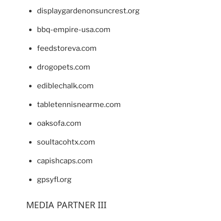
displaygardenonsuncrest.org
bbq-empire-usa.com
feedstoreva.com
drogopets.com
ediblechalk.com
tabletennisnearme.com
oaksofa.com
soultacohtx.com
capishcaps.com
gpsyfl.org
MEDIA PARTNER III