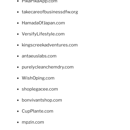
PikaPikaApp.com
takecareofbusinessdfw.org
HamadaOfJapan.com
VersifyLifestyle.com
kingscreekadventures.com
antaeuslabs.com
purelycleanchemdry.com
WishOping.com
shoplegacee.com
bonvivantshop.com
CupPlante.com
mpzin.com