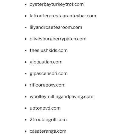
oysterbayturkeytrot.com
lafronterarestauranteybar.com
lilyandrosetearoom.com
olivesburgberrypatch.com
theslushkids.com
giobastian.com
glpascensori.com
rifloorepoxy.com
woolleymillingandpaving.com
uptonpvd.com
2troublegrill.com
casateranga.com