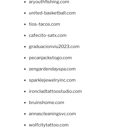
aryouthfishing.com
united-basketball.com
tios-tacos.com
cafecito-satx.com
graduacionviu2023.com
pecanjackstogo.com
zengardendayspa.com
sparklejewelryinc.com
ironcladtattoostudio.com
bruinshome.com
annascleaningsvc.com
wolfcitytattoo.com