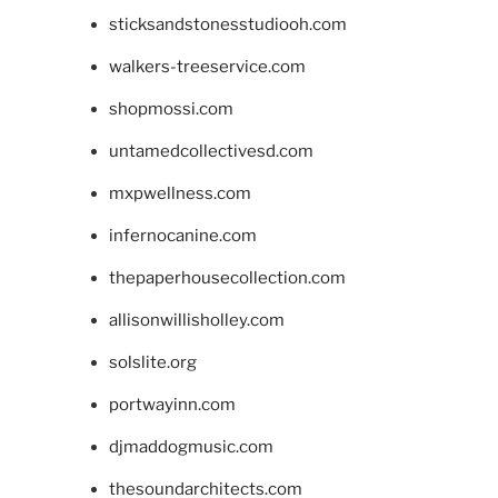
sticksandstonesstudiooh.com
walkers-treeservice.com
shopmossi.com
untamedcollectivesd.com
mxpwellness.com
infernocanine.com
thepaperhousecollection.com
allisonwillisholley.com
solslite.org
portwayinn.com
djmaddogmusic.com
thesoundarchitects.com