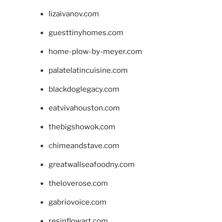
lizaivanov.com
guesttinyhomes.com
home-plow-by-meyer.com
palatelatincuisine.com
blackdoglegacy.com
eatvivahouston.com
thebigshowok.com
chimeandstave.com
greatwallseafoodny.com
theloverose.com
gabriovoice.com
resinflowart.com