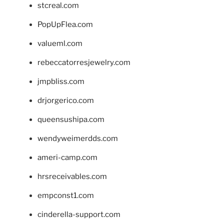
stcreal.com
PopUpFlea.com
valueml.com
rebeccatorresjewelry.com
jmpbliss.com
drjorgerico.com
queensushipa.com
wendyweimerdds.com
ameri-camp.com
hrsreceivables.com
empconst1.com
cinderella-support.com