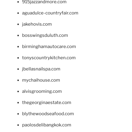
915jazzandmore.com
aguadulce-countryfair.com
jakehovis.com
bosswingsduluth.com
birminghamautocare.com
tonyscountrykitchen.com
jbellasnailspa.com
mychaihouse.com
alvisgrooming.com
thegeorginaestate.com
blythewoodseafood.com
paolosdelibangkok.com