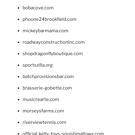
bobacove.com
phoone24brookfield.com
mickeybarmama.com
roadwayconstructioninc.com
shopdragonflyboutique.com
sportszilla.org
batchprovisionsbar.com
brasserie-gobette.com
musicrearte.com
morseysfarms.com
riverviewtennis.com
official-kelly-toys-squishmallows.com