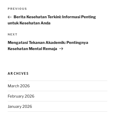
Post
Previous
PREVIOUS
navigation
Post
Berita Kesehatan Terkini: Informasi Penting
untuk Kesehatan Anda
Next
NEXT
Post
Mengatasi Tekanan Akademik: Pentingnya
Kesehatan Mental Remaja
ARCHIVES
March 2026
February 2026
January 2026