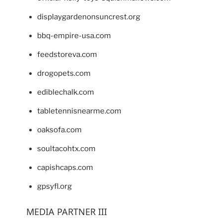
displaygardenonsuncrest.org
bbq-empire-usa.com
feedstoreva.com
drogopets.com
ediblechalk.com
tabletennisnearme.com
oaksofa.com
soultacohtx.com
capishcaps.com
gpsyfl.org
MEDIA PARTNER III