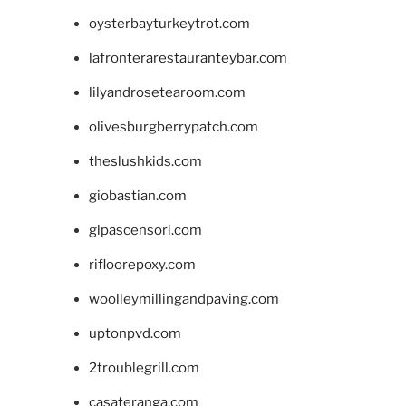
oysterbayturkeytrot.com
lafronterarestauranteybar.com
lilyandrosetearoom.com
olivesburgberrypatch.com
theslushkids.com
giobastian.com
glpascensori.com
rifloorepoxy.com
woolleymillingandpaving.com
uptonpvd.com
2troublegrill.com
casateranga.com