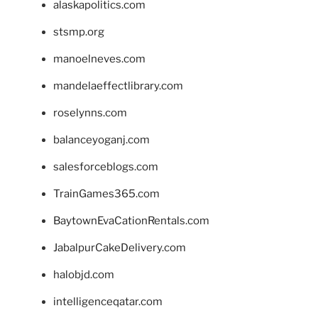
alaskapolitics.com
stsmp.org
manoelneves.com
mandelaeffectlibrary.com
roselynns.com
balanceyoganj.com
salesforceblogs.com
TrainGames365.com
BaytownEvaCationRentals.com
JabalpurCakeDelivery.com
halobjd.com
intelligenceqatar.com