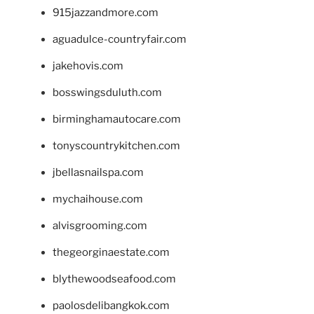
915jazzandmore.com
aguadulce-countryfair.com
jakehovis.com
bosswingsduluth.com
birminghamautocare.com
tonyscountrykitchen.com
jbellasnailspa.com
mychaihouse.com
alvisgrooming.com
thegeorginaestate.com
blythewoodseafood.com
paolosdelibangkok.com