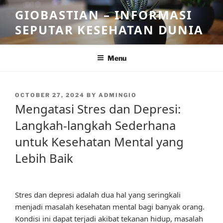
Skip
GIOBASTIAN – INFORMASI
to
SEPUTAR KESEHATAN DUNIA
content
Menu
POSTED
OCTOBER 27, 2024
BY
ADMINGIO
ON
Mengatasi Stres dan Depresi:
Langkah-langkah Sederhana
untuk Kesehatan Mental yang
Lebih Baik
Stres dan depresi adalah dua hal yang seringkali
menjadi masalah kesehatan mental bagi banyak orang.
Kondisi ini dapat terjadi akibat tekanan hidup, masalah