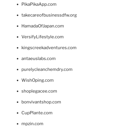
PikaPikaApp.com
takecareofbusinessdfw.org
HamadaOfJapan.com
VersifyLifestyle.com
kingscreekadventures.com
antaeuslabs.com
purelycleanchemdry.com
WishOping.com
shoplegacee.com
bonvivantshop.com
CupPlante.com
mpzin.com