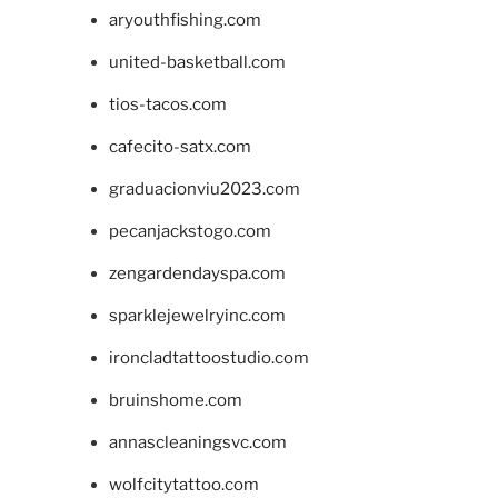
aryouthfishing.com
united-basketball.com
tios-tacos.com
cafecito-satx.com
graduacionviu2023.com
pecanjackstogo.com
zengardendayspa.com
sparklejewelryinc.com
ironcladtattoostudio.com
bruinshome.com
annascleaningsvc.com
wolfcitytattoo.com