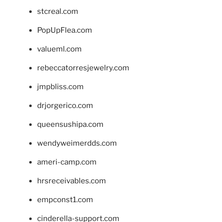
stcreal.com
PopUpFlea.com
valueml.com
rebeccatorresjewelry.com
jmpbliss.com
drjorgerico.com
queensushipa.com
wendyweimerdds.com
ameri-camp.com
hrsreceivables.com
empconst1.com
cinderella-support.com