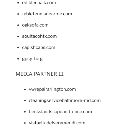
ediblechalk.com
tabletennisnearme.com
oaksofa.com
soultacohtx.com
capishcaps.com
gpsyfl.org
MEDIA PARTNER III
vwrepairarlington.com
cleaningservicebaltimore-md.com
beckslandscapeandfence.com
vistaaltadelveramendi.com