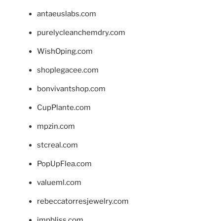
antaeuslabs.com
purelycleanchemdry.com
WishOping.com
shoplegacee.com
bonvivantshop.com
CupPlante.com
mpzin.com
stcreal.com
PopUpFlea.com
valueml.com
rebeccatorresjewelry.com
jmpbliss.com