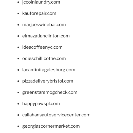
jccoinlaundry.com
kautorepair.com
marjaeswinebar.com
elmazatlanclinton.com
ideacoffeenyc.com
odieschillicothe.com
lacantinitagalesburg.com
pizzadeliverybristol.com
greenstarsmogcheck.com
happypawspl.com
callahansautoservicecenter.com
georgiascornermarket.com