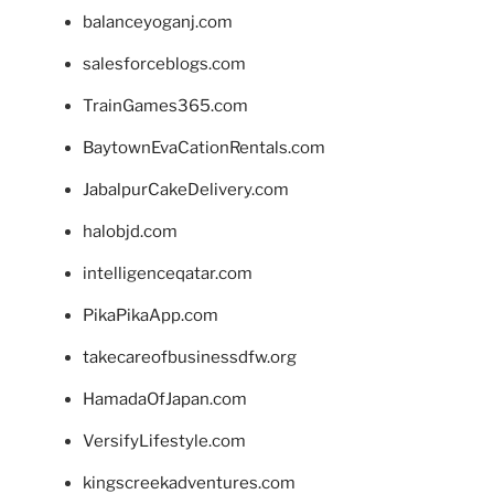
balanceyoganj.com
salesforceblogs.com
TrainGames365.com
BaytownEvaCationRentals.com
JabalpurCakeDelivery.com
halobjd.com
intelligenceqatar.com
PikaPikaApp.com
takecareofbusinessdfw.org
HamadaOfJapan.com
VersifyLifestyle.com
kingscreekadventures.com