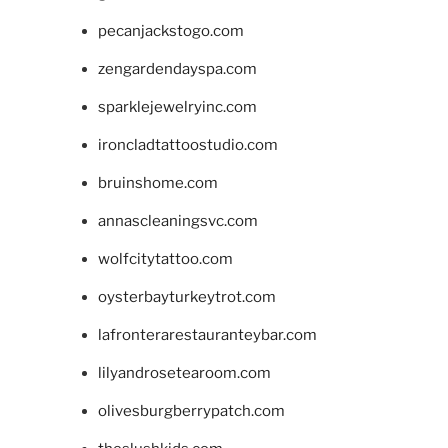
pecanjackstogo.com
zengardendayspa.com
sparklejewelryinc.com
ironcladtattoostudio.com
bruinshome.com
annascleaningsvc.com
wolfcitytattoo.com
oysterbayturkeytrot.com
lafronterarestauranteybar.com
lilyandrosetearoom.com
olivesburgberrypatch.com