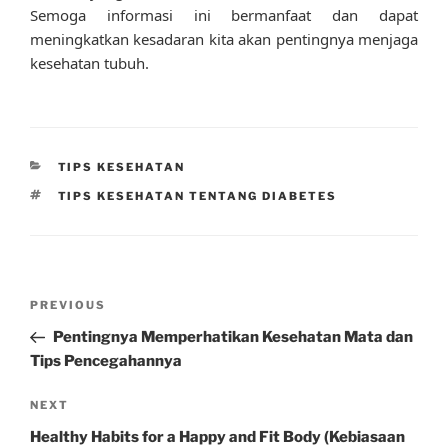
Semoga informasi ini bermanfaat dan dapat
meningkatkan kesadaran kita akan pentingnya menjaga
kesehatan tubuh.
CATEGORIES
TIPS KESEHATAN
TAGS
TIPS KESEHATAN TENTANG DIABETES
Post
Previous
PREVIOUS
navigation
Post
Pentingnya Memperhatikan Kesehatan Mata dan
Tips Pencegahannya
Next
NEXT
Post
Healthy Habits for a Happy and Fit Body (Kebiasaan