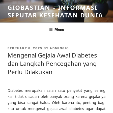
Skip
GIOBASTIAN – INFORMASI
to
SEPUTAR KESEHATAN DUNIA
content
Menu
POSTED
FEBRUARY 8, 2025
BY
ADMINGIO
ON
Mengenal Gejala Awal Diabetes
dan Langkah Pencegahan yang
Perlu Dilakukan
Diabetes merupakan salah satu penyakit yang sering
kali tidak disadari oleh banyak orang karena gejalanya
yang bisa sangat halus. Oleh karena itu, penting bagi
kita untuk mengenal gejala awal diabetes agar dapat