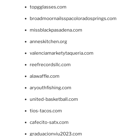
topgglasses.com
broadmoornailsspacoloradosprings.com
missblackpasadena.com
anneskitchen.org
valenciamarketytaqueria.com
reefrecordsllc.com
alawaffle.com
aryouthfishing.com
united-basketball.com
tios-tacos.com
cafecito-satx.com
graduacionviu2023.com