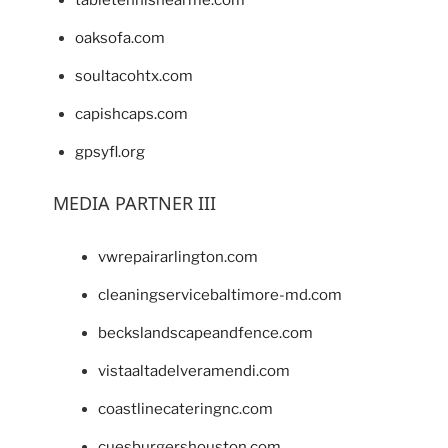
tabletennisnearme.com
oaksofa.com
soultacohtx.com
capishcaps.com
gpsyfl.org
MEDIA PARTNER III
vwrepairarlington.com
cleaningservicebaltimore-md.com
beckslandscapeandfence.com
vistaaltadelveramendi.com
coastlinecateringnc.com
cuesburgershouston.com