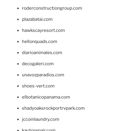
roderconstructiongroup.com
plazabatai.com
hawkscayresort.com
hellonquads.com
diarioanimales.com
decogaleri.com
unavozparadios.com
shoes-vert.com
elbotanicopanama.com
shadyoaksrockportrvpark.com
jccoinlaundry.com
kautorepair.com