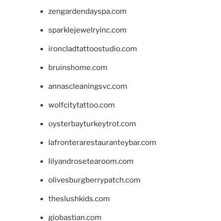
zengardendayspa.com
sparklejewelryinc.com
ironcladtattoostudio.com
bruinshome.com
annascleaningsvc.com
wolfcitytattoo.com
oysterbayturkeytrot.com
lafronterarestauranteybar.com
lilyandrosetearoom.com
olivesburgberrypatch.com
theslushkids.com
giobastian.com