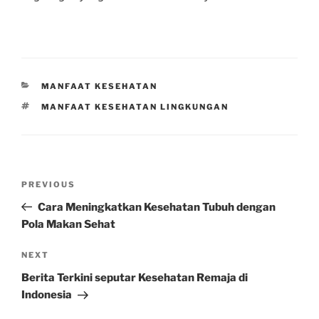
CATEGORIES
MANFAAT KESEHATAN
TAGS
MANFAAT KESEHATAN LINGKUNGAN
Post
Previous
PREVIOUS
navigation
Post
Cara Meningkatkan Kesehatan Tubuh dengan
Pola Makan Sehat
Next
NEXT
Post
Berita Terkini seputar Kesehatan Remaja di
Indonesia