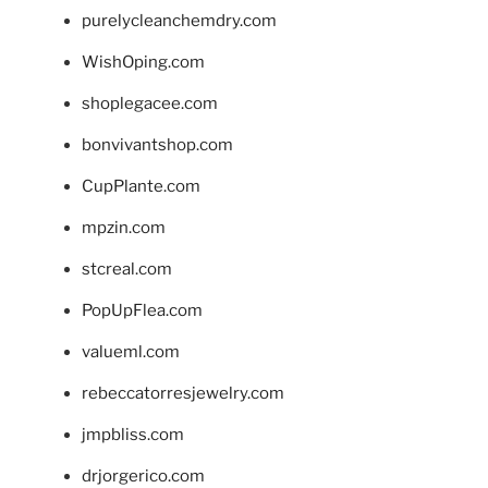
purelycleanchemdry.com
WishOping.com
shoplegacee.com
bonvivantshop.com
CupPlante.com
mpzin.com
stcreal.com
PopUpFlea.com
valueml.com
rebeccatorresjewelry.com
jmpbliss.com
drjorgerico.com