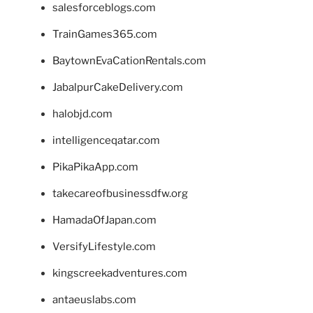
salesforceblogs.com
TrainGames365.com
BaytownEvaCationRentals.com
JabalpurCakeDelivery.com
halobjd.com
intelligenceqatar.com
PikaPikaApp.com
takecareofbusinessdfw.org
HamadaOfJapan.com
VersifyLifestyle.com
kingscreekadventures.com
antaeuslabs.com