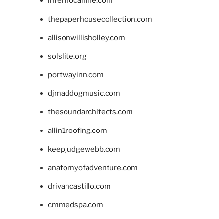
infernocanine.com
thepaperhousecollection.com
allisonwillisholley.com
solslite.org
portwayinn.com
djmaddogmusic.com
thesoundarchitects.com
allin1roofing.com
keepjudgewebb.com
anatomyofadventure.com
drivancastillo.com
cmmedspa.com