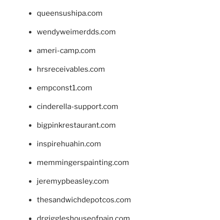
queensushipa.com
wendyweimerdds.com
ameri-camp.com
hrsreceivables.com
empconst1.com
cinderella-support.com
bigpinkrestaurant.com
inspirehuahin.com
memmingerspainting.com
jeremypbeasley.com
thesandwichdepotcos.com
drgiggleshouseofpain.com