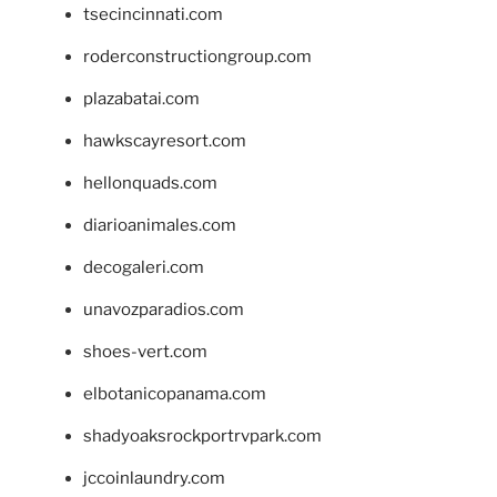
tsecincinnati.com
roderconstructiongroup.com
plazabatai.com
hawkscayresort.com
hellonquads.com
diarioanimales.com
decogaleri.com
unavozparadios.com
shoes-vert.com
elbotanicopanama.com
shadyoaksrockportrvpark.com
jccoinlaundry.com