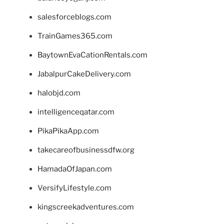
salesforceblogs.com
TrainGames365.com
BaytownEvaCationRentals.com
JabalpurCakeDelivery.com
halobjd.com
intelligenceqatar.com
PikaPikaApp.com
takecareofbusinessdfw.org
HamadaOfJapan.com
VersifyLifestyle.com
kingscreekadventures.com