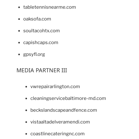
tabletennisnearme.com
oaksofa.com
soultacohtx.com
capishcaps.com
gpsyfl.org
MEDIA PARTNER III
vwrepairarlington.com
cleaningservicebaltimore-md.com
beckslandscapeandfence.com
vistaaltadelveramendi.com
coastlinecateringnc.com