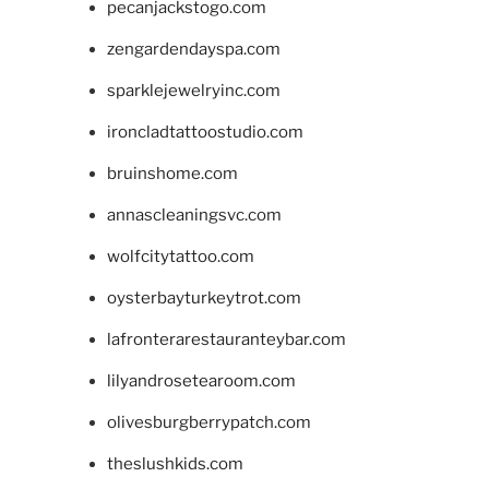
pecanjackstogo.com
zengardendayspa.com
sparklejewelryinc.com
ironcladtattoostudio.com
bruinshome.com
annascleaningsvc.com
wolfcitytattoo.com
oysterbayturkeytrot.com
lafronterarestauranteybar.com
lilyandrosetearoom.com
olivesburgberrypatch.com
theslushkids.com