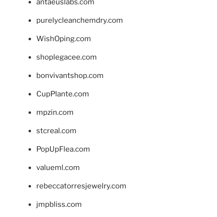
antaeuslabs.com
purelycleanchemdry.com
WishOping.com
shoplegacee.com
bonvivantshop.com
CupPlante.com
mpzin.com
stcreal.com
PopUpFlea.com
valueml.com
rebeccatorresjewelry.com
jmpbliss.com