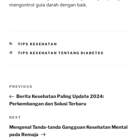
mengontrol gula darah dengan baik.
CATEGORIES
TIPS KESEHATAN
TAGS
TIPS KESEHATAN TENTANG DIABETES
Post
Previous
PREVIOUS
navigation
Post
Berita Kesehatan Paling Update 2024:
Perkembangan dan Solusi Terbaru
Next
NEXT
Post
Mengenal Tanda-tanda Gangguan Kesehatan Mental
pada Remaja