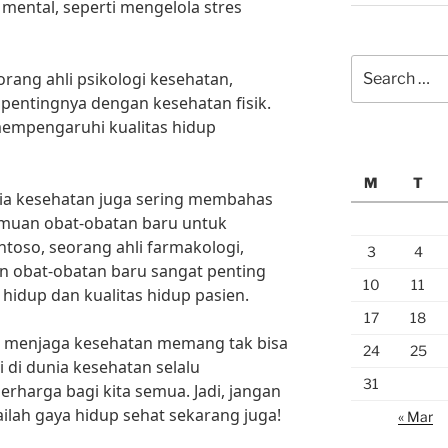
ental, seperti mengelola stres
Search
eorang ahli psikologi kesehatan,
for:
pentingnya dengan kesehatan fisik.
mempengaruhi kualitas hidup
M
T
dunia kesehatan juga sering membahas
muan obat-obatan baru untuk
antoso, seorang ahli farmakologi,
3
4
obat-obatan baru sangat penting
10
11
idup dan kualitas hidup pasien.
17
18
a menjaga kesehatan memang tak bisa
24
25
i di dunia kesehatan selalu
31
rharga bagi kita semua. Jadi, jangan
ilah gaya hidup sehat sekarang juga!
« Mar