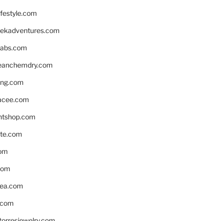
ifestyle.com
eekadventures.com
labs.com
leanchemdry.com
ing.com
acee.com
ntshop.com
te.com
om
com
ea.com
.com
torresjewelry.com