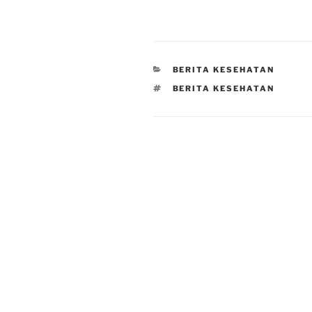
CATEGORIES
BERITA KESEHATAN
TAGS
BERITA KESEHATAN
Post
navigation