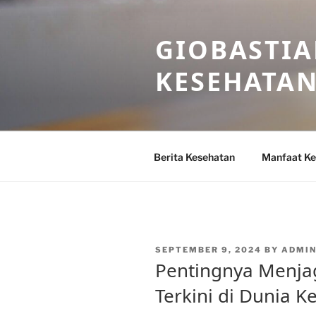
Skip
to
GIOBASTIA
content
KESEHATA
Berita Kesehatan
Manfaat Ke
POSTED
SEPTEMBER 9, 2024
BY
ADMIN
ON
Pentingnya Menjag
Terkini di Dunia K