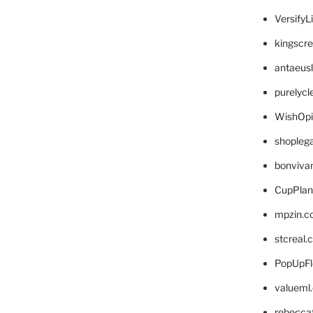
VersifyL
kingscr
antaeus
purelyc
WishOp
shopleg
bonviva
CupPlan
mpzin.c
stcreal.
PopUpFl
valueml
rebecca