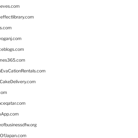
neves.com
ffectlibrary.com
ns.com
yoganj.com
rceblogs.com
ames365.com
EvaCationRentals.com
rCakeDelivery.com
.com
enceqatar.com
aApp.com
eofbusinessdfw.org
OfJapan.com