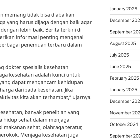
January 2026
n memang tidak bisa diabaikan.
December 20
ga yang harus dijaga dengan baik agar
dengan lebih baik. Berita terkini di
September 20
erikan informasi penting mengenai
August 2025
 berbagai penemuan terbaru dalam
July 2025
June 2025
ng dokter spesialis kesehatan
aga kesehatan adalah kunci untuk
February 2025
 yang dapat mengancam kehidupan
rharga daripada kesehatan. Jika
January 2025
ktivitas kita akan terhambat,” ujarnya.
December 20
 kesehatan, banyak penelitian yang
November 20
a hidup sehat dalam menjaga
October 2024
i makanan sehat, olahraga teratur,
erokok. Menjaga kesehatan juga
September 20