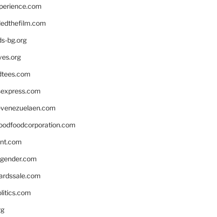
xperience.com
edthefilm.com
ds-bg.org
ves.org
tees.com
rsexpress.com
venezuelaen.com
oodfoodcorporation.com
nnt.com
gender.com
ardssale.com
litics.com
rg