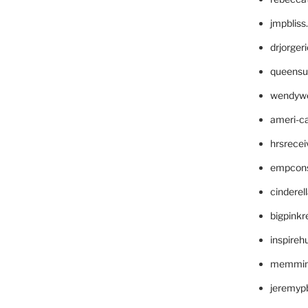
jmpblis
drjorger
queensu
wendyw
ameri-
hrsrece
empcon
cinderel
bigpinkr
inspireh
memming
jeremyp