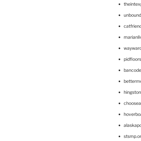
theinte
unbound
catfrien
marianli
wayward
pidfloo
bancode
betterm
hingsto
choosea
hoverbo
alaskapo
stsmp.o