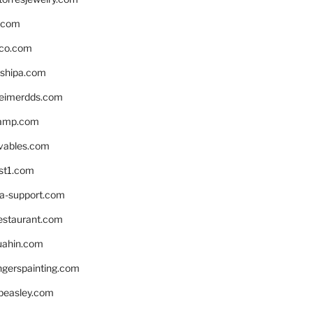
s.com
ico.com
shipa.com
eimerdds.com
camp.com
ivables.com
st1.com
la-support.com
estaurant.com
uahin.com
erspainting.com
beasley.com