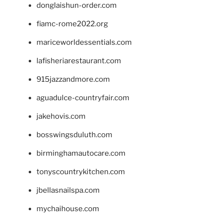
donglaishun-order.com
fiamc-rome2022.org
mariceworldessentials.com
lafisheriarestaurant.com
915jazzandmore.com
aguadulce-countryfair.com
jakehovis.com
bosswingsduluth.com
birminghamautocare.com
tonyscountrykitchen.com
jbellasnailspa.com
mychaihouse.com