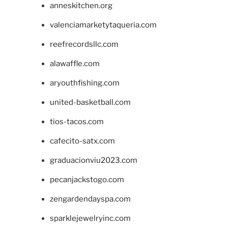
anneskitchen.org
valenciamarketytaqueria.com
reefrecordsllc.com
alawaffle.com
aryouthfishing.com
united-basketball.com
tios-tacos.com
cafecito-satx.com
graduacionviu2023.com
pecanjackstogo.com
zengardendayspa.com
sparklejewelryinc.com