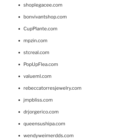
shoplegacee.com
bonvivantshop.com
CupPlante.com
mpzin.com
stcreal.com
PopUpFlea.com
valueml.com
rebeccatorresjewelry.com
jmpbliss.com
drjorgerico.com
queensushipa.com
wendyweimerdds.com