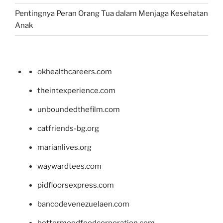
Pentingnya Peran Orang Tua dalam Menjaga Kesehatan
Anak
okhealthcareers.com
theintexperience.com
unboundedthefilm.com
catfriends-bg.org
marianlives.org
waywardtees.com
pidfloorsexpress.com
bancodevenezuelaen.com
bettermoodfoodcorporation.com