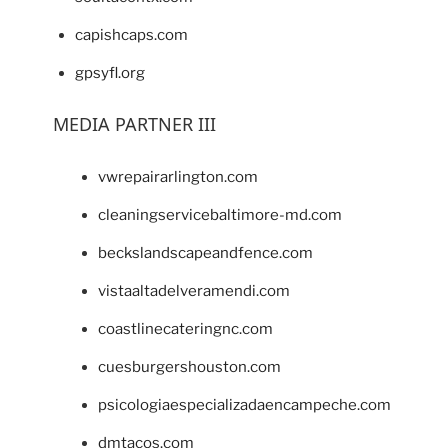
capishcaps.com
gpsyfl.org
MEDIA PARTNER III
vwrepairarlington.com
cleaningservicebaltimore-md.com
beckslandscapeandfence.com
vistaaltadelveramendi.com
coastlinecateringnc.com
cuesburgershouston.com
psicologiaespecializadaencampeche.com
dmtacos.com