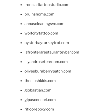
ironcladtattoostudio.com
bruinshome.com
annascleaningsvc.com
wolfcitytattoo.com
oysterbayturkeytrot.com
lafronterarestauranteybar.com
lilyandrosetearoom.com
olivesburgberrypatch.com
theslushkids.com
giobastian.com
glpascensori.com
rifloorepoxy.com