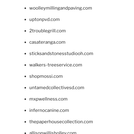
woolleymillingandpaving.com
uptonpvd.com
2troublegrill.com
casateranga.com
sticksandstonesstudiooh.com
walkers-treeservice.com
shopmossi.com
untamedcollectivesd.com
mxpwellness.com
infernocanine.com
thepaperhousecollection.com
allisonwillisholley.com