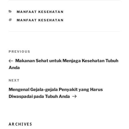
CATEGORIES
MANFAAT KESEHATAN
TAGS
MANFAAT KESEHATAN
Post
Previous
PREVIOUS
navigation
Post
Makanan Sehat untuk Menjaga Kesehatan Tubuh
Anda
Next
NEXT
Post
Mengenal Gejala-gejala Penyakit yang Harus
Diwaspadai pada Tubuh Anda
ARCHIVES