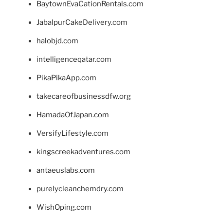
BaytownEvaCationRentals.com
JabalpurCakeDelivery.com
halobjd.com
intelligenceqatar.com
PikaPikaApp.com
takecareofbusinessdfw.org
HamadaOfJapan.com
VersifyLifestyle.com
kingscreekadventures.com
antaeuslabs.com
purelycleanchemdry.com
WishOping.com