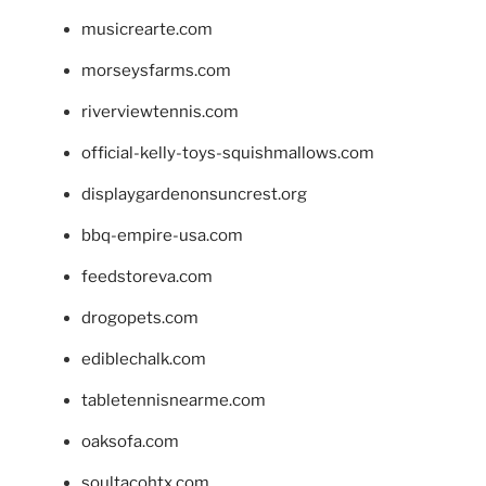
musicrearte.com
morseysfarms.com
riverviewtennis.com
official-kelly-toys-squishmallows.com
displaygardenonsuncrest.org
bbq-empire-usa.com
feedstoreva.com
drogopets.com
ediblechalk.com
tabletennisnearme.com
oaksofa.com
soultacohtx.com