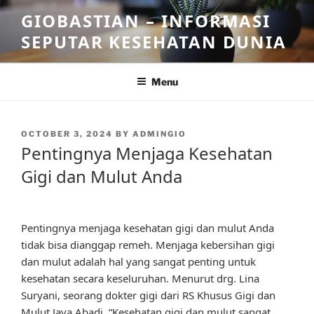
Skip
GIOBASTIAN – INFORMASI
to
SEPUTAR KESEHATAN DUNIA
content
Menu
POSTED
OCTOBER 3, 2024
BY
ADMINGIO
ON
Pentingnya Menjaga Kesehatan
Gigi dan Mulut Anda
Pentingnya menjaga kesehatan gigi dan mulut Anda
tidak bisa dianggap remeh. Menjaga kebersihan gigi
dan mulut adalah hal yang sangat penting untuk
kesehatan secara keseluruhan. Menurut drg. Lina
Suryani, seorang dokter gigi dari RS Khusus Gigi dan
Mulut Jaya Abadi, “Kesehatan gigi dan mulut sangat