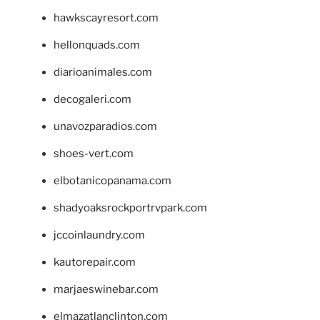
hawkscayresort.com
hellonquads.com
diarioanimales.com
decogaleri.com
unavozparadios.com
shoes-vert.com
elbotanicopanama.com
shadyoaksrockportrvpark.com
jccoinlaundry.com
kautorepair.com
marjaeswinebar.com
elmazatlanclinton.com