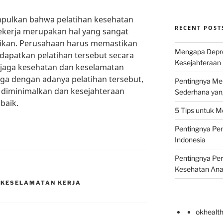
mpulkan bahwa pelatihan kesehatan
RECENT POST
ekerja merupakan hal yang sangat
aikan. Perusahaan harus memastikan
Mengapa Depr
dapatkan pelatihan tersebut secara
Kesejahteraan 
njaga kesehatan dan keselamatan
ga dengan adanya pelatihan tersebut,
Pentingnya Men
 diminimalkan dan kesejahteraan
Sederhana yan
baik.
5 Tips untuk M
Pentingnya Pen
Indonesia
Pentingnya Pe
Kesehatan An
 KESELAMATAN KERJA
okhealt