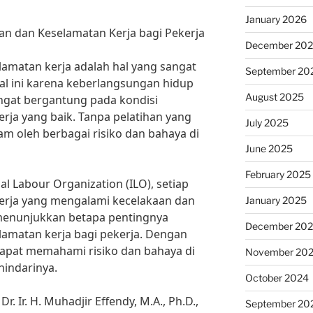
January 2026
an dan Keselamatan Kerja bagi Pekerja
December 20
lamatan kerja adalah hal yang sangat
September 20
Hal ini karena keberlangsungan hidup
August 2025
ngat bergantung pada kondisi
rja yang baik. Tanpa pelatihan yang
July 2025
am oleh berbagai risiko dan bahaya di
June 2025
February 2025
al Labour Organization (ILO), setiap
kerja yang mengalami kecelakaan dan
January 2025
i menunjukkan betapa pentingnya
December 20
lamatan kerja bagi pekerja. Dengan
 dapat memahami risiko dan bahaya di
November 20
hindarinya.
October 2024
. Ir. H. Muhadjir Effendy, M.A., Ph.D.,
September 20