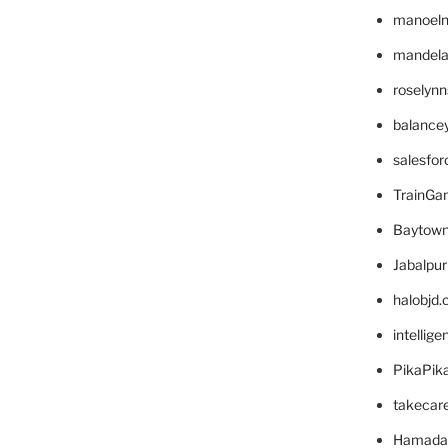
manoel
mandelae
roselyn
balance
salesfo
TrainG
Baytown
Jabalpu
halobjd
intellig
PikaPik
takecar
Hamada