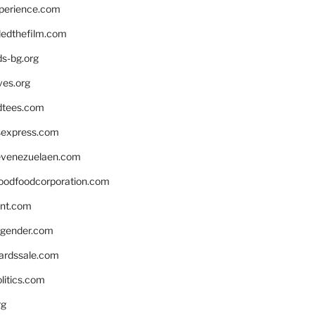
xperience.com
edthefilm.com
ds-bg.org
ves.org
tees.com
rsexpress.com
venezuelaen.com
oodfoodcorporation.com
nnt.com
gender.com
ardssale.com
litics.com
rg