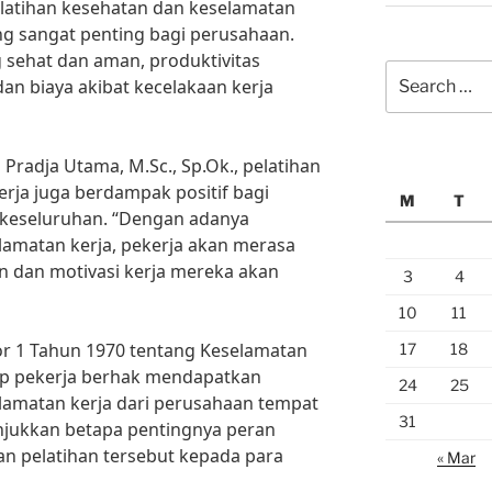
latihan kesehatan dan keselamatan
ng sangat penting bagi perusahaan.
 sehat dan aman, produktivitas
Search
n biaya akibat kecelakaan kerja
for:
ta Pradja Utama, M.Sc., Sp.Ok., pelatihan
rja juga berdampak positif bagi
M
T
 keseluruhan. “Dengan adanya
lamatan kerja, pekerja akan merasa
an dan motivasi kerja mereka akan
3
4
10
11
1 Tahun 1970 tentang Keselamatan
17
18
iap pekerja berhak mendapatkan
24
25
lamatan kerja dari perusahaan tempat
31
njukkan betapa pentingnya peran
 pelatihan tersebut kepada para
« Mar