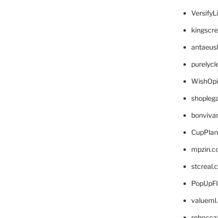
VersifyL
kingscr
antaeus
purelyc
WishOp
shopleg
bonviva
CupPlan
mpzin.c
stcreal.
PopUpFl
valueml
rebecca