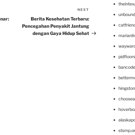
theinte
NEXT
Next
unbound
Post
nar:
Berita Kesehatan Terbaru:
catfrien
Pencegahan Penyakit Jantung
dengan Gaya Hidup Sehat
marianli
wayward
pidfloo
bancode
betterm
hingsto
choosea
hoverbo
alaskapo
stsmp.o