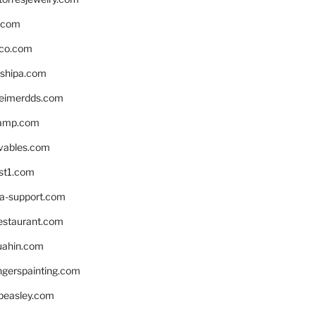
s.com
ico.com
shipa.com
eimerdds.com
camp.com
ivables.com
st1.com
la-support.com
estaurant.com
uahin.com
erspainting.com
beasley.com