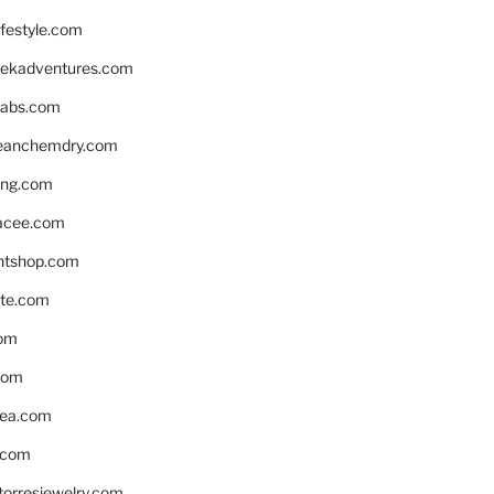
ifestyle.com
eekadventures.com
labs.com
leanchemdry.com
ing.com
acee.com
ntshop.com
te.com
om
com
ea.com
.com
torresjewelry.com