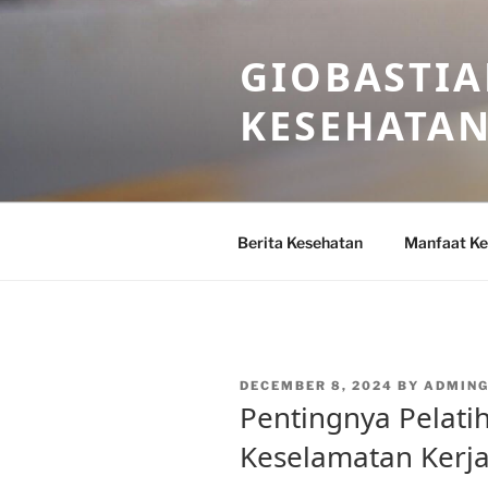
Skip
to
GIOBASTIA
content
KESEHATA
Berita Kesehatan
Manfaat Ke
POSTED
DECEMBER 8, 2024
BY
ADMING
ON
Pentingnya Pelati
Keselamatan Kerja