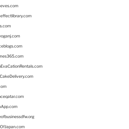
neves.com
ffectlibrary.com
ns.com
yoganj.com
rceblogs.com
ames365.com
EvaCationRentals.com
rCakeDelivery.com
.com
enceqatar.com
aApp.com
eofbusinessdfw.org
OfJapan.com