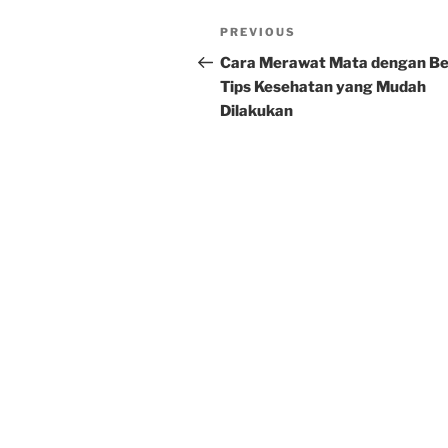
Post
Previous
PREVIOUS
navigation
Post
Cara Merawat Mata dengan Be
Tips Kesehatan yang Mudah
Dilakukan