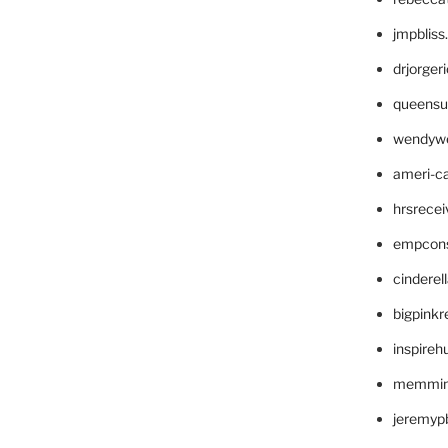
jmpblis
drjorger
queensu
wendyw
ameri-
hrsrece
empcon
cinderel
bigpinkr
inspireh
memming
jeremyp