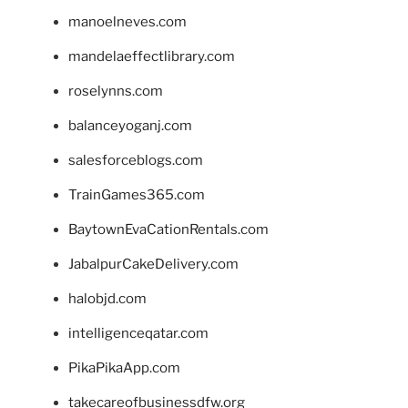
manoelneves.com
mandelaeffectlibrary.com
roselynns.com
balanceyoganj.com
salesforceblogs.com
TrainGames365.com
BaytownEvaCationRentals.com
JabalpurCakeDelivery.com
halobjd.com
intelligenceqatar.com
PikaPikaApp.com
takecareofbusinessdfw.org