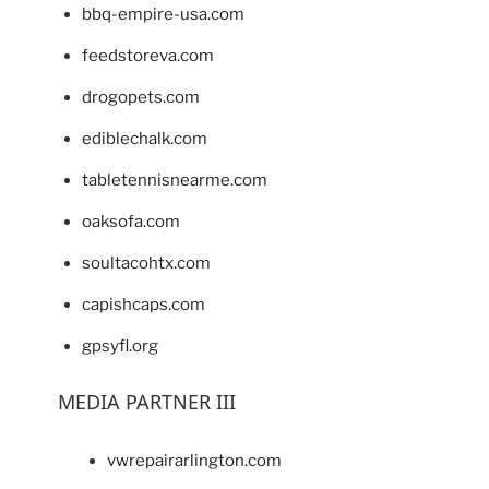
bbq-empire-usa.com
feedstoreva.com
drogopets.com
ediblechalk.com
tabletennisnearme.com
oaksofa.com
soultacohtx.com
capishcaps.com
gpsyfl.org
MEDIA PARTNER III
vwrepairarlington.com