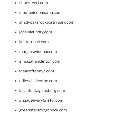
shoes-vert.com
elbotanicopanama.com
shadyoaksrockportrvpark.com
jccoinlaundry.com
kautorepair.com
marjaeswinebar.com
elmazatlanclinton.com
ideacoffeenyc.com
odieschillicothe.com
lacantinitagalesburg.com
pizzadeliverybristol.com
greenstarsmogcheck.com