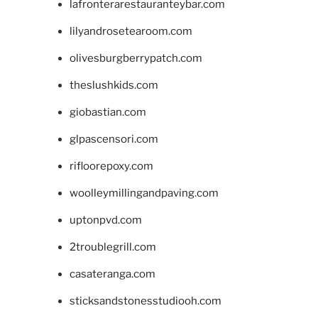
lafronterarestauranteybar.com
lilyandrosetearoom.com
olivesburgberrypatch.com
theslushkids.com
giobastian.com
glpascensori.com
rifloorepoxy.com
woolleymillingandpaving.com
uptonpvd.com
2troublegrill.com
casateranga.com
sticksandstonesstudiooh.com