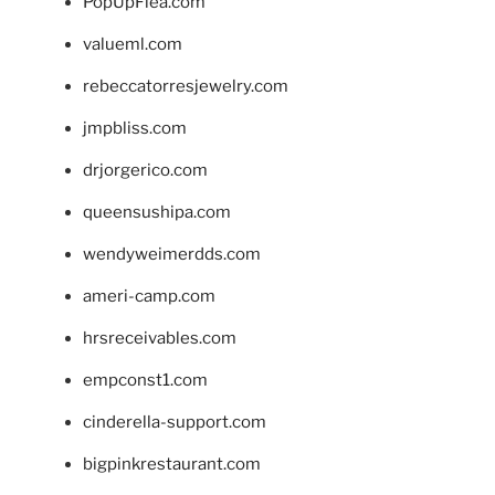
PopUpFlea.com
valueml.com
rebeccatorresjewelry.com
jmpbliss.com
drjorgerico.com
queensushipa.com
wendyweimerdds.com
ameri-camp.com
hrsreceivables.com
empconst1.com
cinderella-support.com
bigpinkrestaurant.com