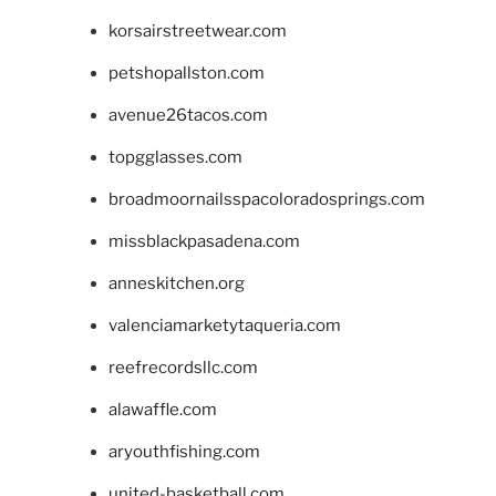
korsairstreetwear.com
petshopallston.com
avenue26tacos.com
topgglasses.com
broadmoornailsspacoloradosprings.com
missblackpasadena.com
anneskitchen.org
valenciamarketytaqueria.com
reefrecordsllc.com
alawaffle.com
aryouthfishing.com
united-basketball.com