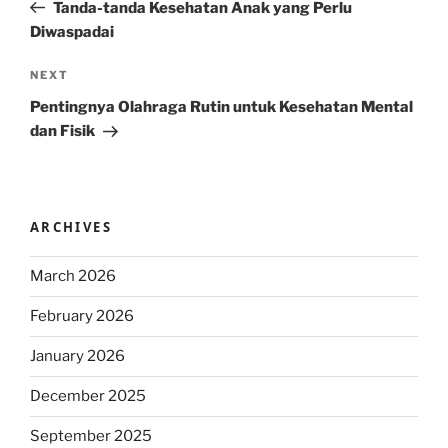
Post
Tanda-tanda Kesehatan Anak yang Perlu
Diwaspadai
Next
NEXT
Post
Pentingnya Olahraga Rutin untuk Kesehatan Mental
dan Fisik
ARCHIVES
March 2026
February 2026
January 2026
December 2025
September 2025