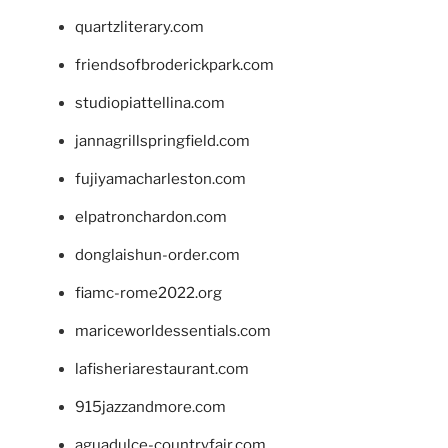
quartzliterary.com
friendsofbroderickpark.com
studiopiattellina.com
jannagrillspringfield.com
fujiyamacharleston.com
elpatronchardon.com
donglaishun-order.com
fiamc-rome2022.org
mariceworldessentials.com
lafisheriarestaurant.com
915jazzandmore.com
aguadulce-countryfair.com