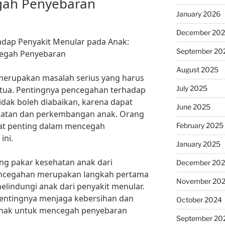
gah Penyebaran
January 2026
December 20
dap Penyakit Menular pada Anak:
September 20
egah Penyebaran
August 2025
merupakan masalah serius yang harus
July 2025
 tua. Pentingnya pencegahan terhadap
idak boleh diabaikan, karena dapat
June 2025
atan dan perkembangan anak. Orang
gat penting dalam mencegah
February 2025
ini.
January 2025
ang pakar kesehatan anak dari
December 20
Pencegahan merupakan langkah pertama
November 20
elindungi anak dari penyakit menular.
entingnya menjaga kebersihan dan
October 2024
anak untuk mencegah penyebaran
September 20