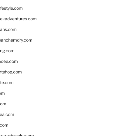
ifestyle.com
eekadventures.com
labs.com
leanchemdry.com
ing.com
acee.com
ntshop.com
te.com
om
com
ea.com
.com
torresjewelry.com