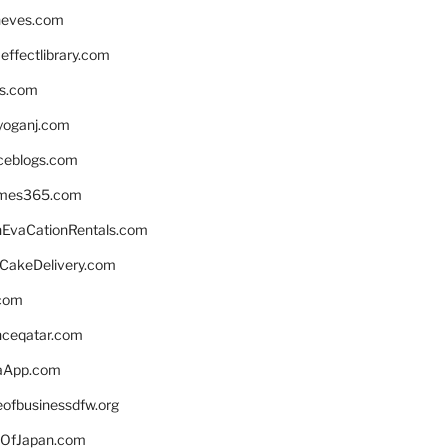
neves.com
ffectlibrary.com
ns.com
yoganj.com
rceblogs.com
ames365.com
EvaCationRentals.com
rCakeDelivery.com
.com
enceqatar.com
aApp.com
eofbusinessdfw.org
OfJapan.com