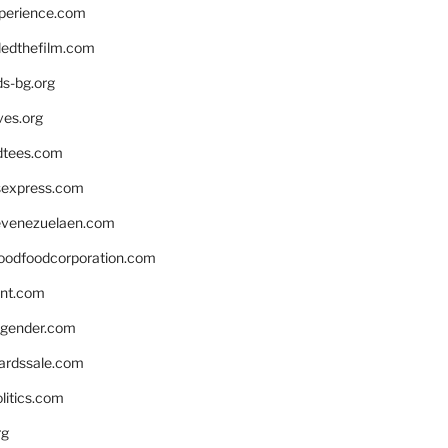
xperience.com
edthefilm.com
ds-bg.org
ves.org
tees.com
rsexpress.com
venezuelaen.com
oodfoodcorporation.com
nnt.com
gender.com
ardssale.com
litics.com
rg