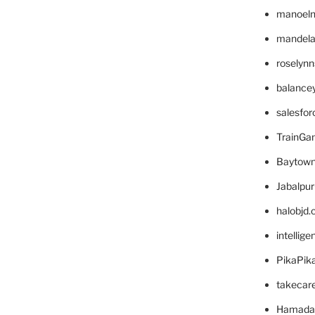
manoel
mandelae
roselyn
balance
salesfo
TrainG
Baytown
Jabalpu
halobjd
intellig
PikaPik
takecar
Hamada