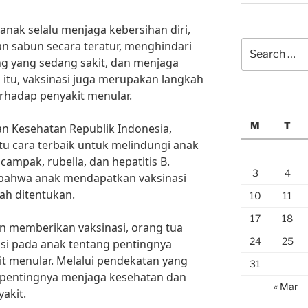
nak selalu menjaga kebersihan diri,
Search
n sabun secara teratur, menghindari
for:
g yang sedang sakit, dan menjaga
 itu, vaksinasi juga merupakan langkah
rhadap penyakit menular.
M
T
n Kesehatan Republik Indonesia,
tu cara terbaik untuk melindungi anak
 campak, rubella, dan hepatitis B.
3
4
 bahwa anak mendapatkan vaksinasi
ah ditentukan.
10
11
17
18
n memberikan vaksinasi, orang tua
24
25
si pada anak tentang pentingnya
t menular. Melalui pendekatan yang
31
 pentingnya menjaga kesehatan dan
« Mar
akit.