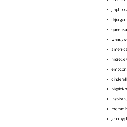
jmpblis
drjorger
queensu
wendyw
ameri-
hrsrece
empcon
cinderel
bigpinkr
inspireh
memming
jeremyp