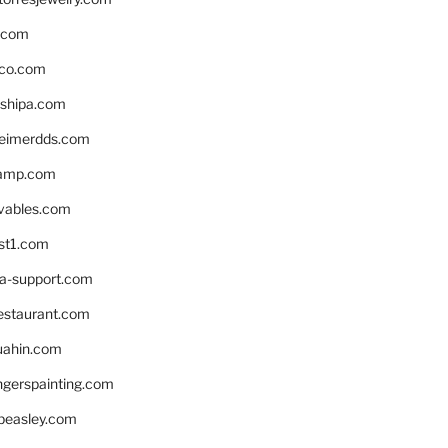
s.com
ico.com
shipa.com
eimerdds.com
camp.com
ivables.com
st1.com
la-support.com
estaurant.com
uahin.com
erspainting.com
beasley.com