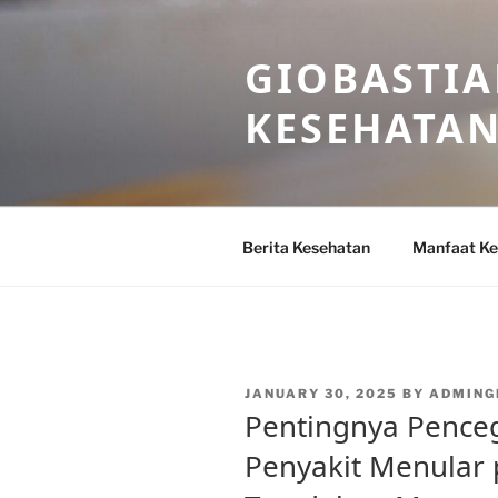
Skip
to
GIOBASTIA
content
KESEHATA
Berita Kesehatan
Manfaat Ke
POSTED
JANUARY 30, 2025
BY
ADMING
ON
Pentingnya Pence
Penyakit Menular