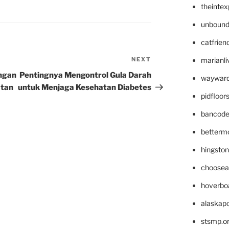
theinte
unbound
catfrien
NEXT
Next
marianli
Post
ngan
Pentingnya Mengontrol Gula Darah
wayward
tan
untuk Menjaga Kesehatan Diabetes
pidfloo
bancode
betterm
hingsto
choosea
hoverbo
alaskapo
stsmp.o