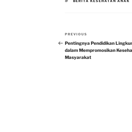
TAGS
BERITA KESEHATAN ANAK
Post
Previous
PREVIOUS
navigation
Post
Pentingnya Pendidikan Lingku
dalam Mempromosikan Keseha
Masyarakat