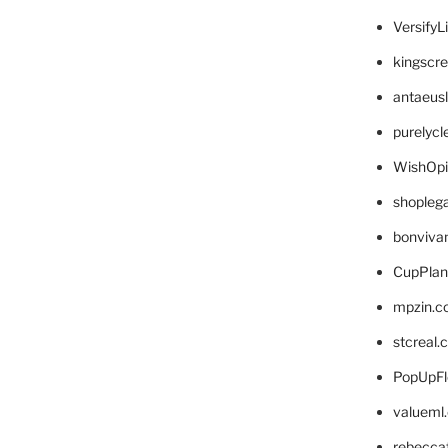
VersifyL
kingscr
antaeus
purelyc
WishOp
shopleg
bonviva
CupPlan
mpzin.c
stcreal.
PopUpFl
valueml
rebecca