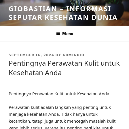
Skip
GIOBASTIAN – INFORMASI
to
SEPUTAR KESEHATAN DUNIA
content
Menu
POSTED
SEPTEMBER 16, 2024
BY
ADMINGIO
ON
Pentingnya Perawatan Kulit untuk
Kesehatan Anda
Pentingnya Perawatan Kulit untuk Kesehatan Anda
Perawatan kulit adalah langkah yang penting untuk
menjaga kesehatan Anda. Tidak hanya untuk
kecantikan, tetapi juga untuk mencegah masalah kulit
yang lebih serius. Karena itu, penting bagi kita untuk