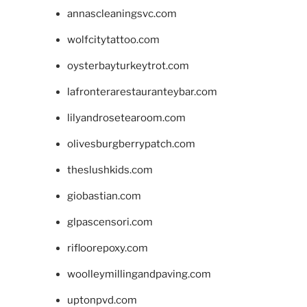
annascleaningsvc.com
wolfcitytattoo.com
oysterbayturkeytrot.com
lafronterarestauranteybar.com
lilyandrosetearoom.com
olivesburgberrypatch.com
theslushkids.com
giobastian.com
glpascensori.com
rifloorepoxy.com
woolleymillingandpaving.com
uptonpvd.com