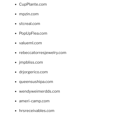
CupPlante.com
mpzin.com
stcreal.com
PopUpFlea.com
valueml.com
rebeccatorresjewelry.com
jmpbliss.com
drjorgerico.com
queensushipa.com
wendyweimerdds.com
ameri-camp.com
hrsreceivables.com