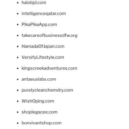
halobjd.com
intelligenceqatar.com
PikaPikaApp.com
takecareofbusinessdfw.org
HamadaOfJapan.com
VersifyLifestyle.com
kingscreekadventures.com
antaeuslabs.com
purelycleanchemdry.com
WishOping.com
shoplegacee.com
bonvivantshop.com