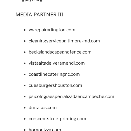
MEDIA PARTNER III
vwrepairarlington.com
cleaningservicebaltimore-md.com
beckslandscapeandfence.com
vistaaltadelveramendi.com
coastlinecateringnc.com
cuesburgershouston.com
psicologiaespecializadaencampeche.com
dmtacos.com
crescentstreetprinting.com
hornopizza.com