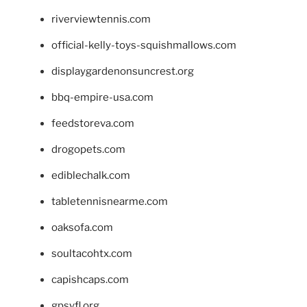
riverviewtennis.com
official-kelly-toys-squishmallows.com
displaygardenonsuncrest.org
bbq-empire-usa.com
feedstoreva.com
drogopets.com
ediblechalk.com
tabletennisnearme.com
oaksofa.com
soultacohtx.com
capishcaps.com
gpsyfl.org