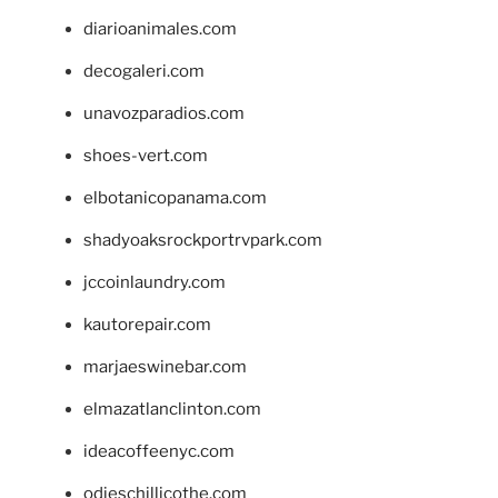
diarioanimales.com
decogaleri.com
unavozparadios.com
shoes-vert.com
elbotanicopanama.com
shadyoaksrockportrvpark.com
jccoinlaundry.com
kautorepair.com
marjaeswinebar.com
elmazatlanclinton.com
ideacoffeenyc.com
odieschillicothe.com