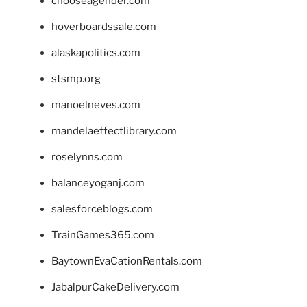
chooseagender.com
hoverboardssale.com
alaskapolitics.com
stsmp.org
manoelneves.com
mandelaeffectlibrary.com
roselynns.com
balanceyoganj.com
salesforceblogs.com
TrainGames365.com
BaytownEvaCationRentals.com
JabalpurCakeDelivery.com