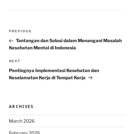
Post
Previous
PREVIOUS
navigation
Post
Tantangan dan Solusi dalam Menangani Masalah
Kesehatan Mental di Indonesia
Next
NEXT
Post
Pentingnya Implementasi Kesehatan dan
Keselamatan Kerja di Tempat Kerja
ARCHIVES
March 2026
February 2026