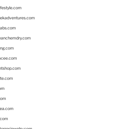
ifestyle.com
eekadventures.com
labs.com
leanchemdry.com
ing.com
acee.com
ntshop.com
te.com
om
com
ea.com
.com
torresjewelry.com