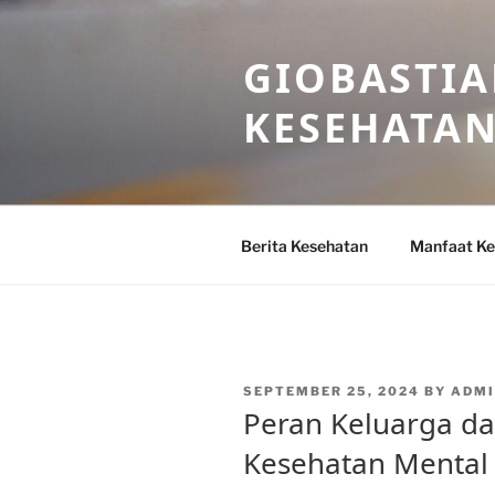
Skip
to
GIOBASTIA
content
KESEHATA
Berita Kesehatan
Manfaat Ke
POSTED
SEPTEMBER 25, 2024
BY
ADMI
ON
Peran Keluarga 
Kesehatan Mental