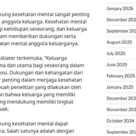
January 2026
ung kesehatan mental sangat penting
December 20
 anggota keluarga. Kesehatan mental
i kehidupan seseorang, dan keluarga
September 20
alam memberikan dukungan serta
August 2025
atan mental anggota keluarganya.
July 2025
ikiater terkemuka, “Keluarga
June 2025
ma dan utama bagi seseorang dalam
osi. Dukungan dan kehangatan dari
February 2025
or penting dalam menjaga kesehatan
uah penelitian yang dilakukan oleh
January 2025
an bahwa keluarga yang memiliki
December 20
ing mendukung memiliki tingkat
aik.
November 20
October 2024
kung kesehatan mental dapat
ara. Salah satunya adalah dengan
September 20