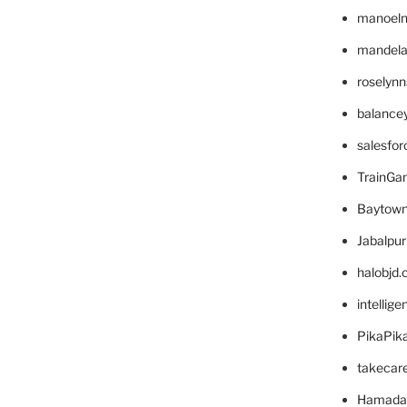
manoel
mandelae
roselyn
balance
salesfo
TrainG
Baytown
Jabalpu
halobjd
intellig
PikaPik
takecar
Hamada