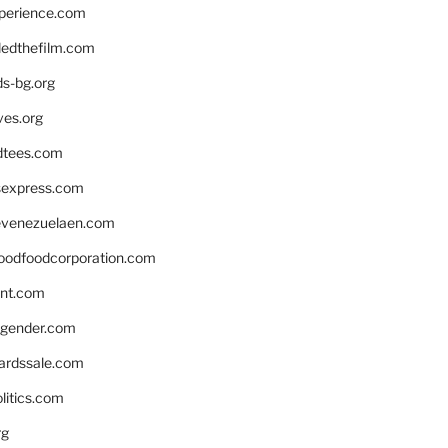
xperience.com
edthefilm.com
ds-bg.org
ves.org
tees.com
rsexpress.com
venezuelaen.com
oodfoodcorporation.com
nnt.com
gender.com
ardssale.com
litics.com
rg