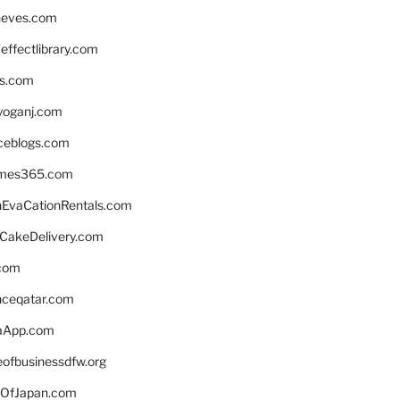
neves.com
ffectlibrary.com
ns.com
yoganj.com
rceblogs.com
ames365.com
EvaCationRentals.com
rCakeDelivery.com
.com
enceqatar.com
aApp.com
eofbusinessdfw.org
OfJapan.com