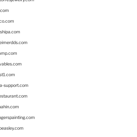
s.com
ico.com
shipa.com
eimerdds.com
camp.com
ivables.com
st1.com
la-support.com
estaurant.com
uahin.com
erspainting.com
beasley.com