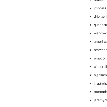
jmpblis
drjorger
queensu
wendyw
ameri-
hrsrece
empcon
cinderel
bigpinkr
inspireh
memming
jeremyp