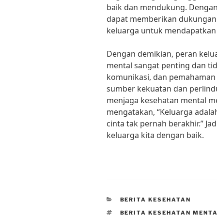
baik dan mendukung. Dengan
dapat memberikan dukungan
keluarga untuk mendapatkan b
Dengan demikian, peran kel
mental sangat penting dan ti
komunikasi, dan pemahaman y
sumber kekuatan dan perlind
menjaga kesehatan mental mer
mengatakan, “Keluarga adala
cinta tak pernah berakhir.” Ja
keluarga kita dengan baik.
CATEGORIES
BERITA KESEHATAN
TAGS
BERITA KESEHATAN MENT