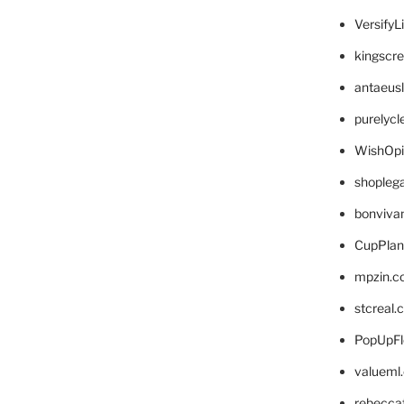
VersifyL
kingscr
antaeus
purelyc
WishOp
shopleg
bonviva
CupPlan
mpzin.c
stcreal.
PopUpFl
valueml
rebecca