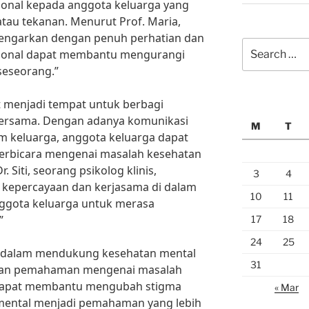
nal kepada anggota keluarga yang
tau tekanan. Menurut Prof. Maria,
ndengarkan dengan penuh perhatian dan
Search
onal dapat membantu mengurangi
for:
seseorang.”
at menjadi tempat untuk berbagi
bersama. Dengan adanya komunikasi
M
T
am keluarga, anggota keluarga dapat
erbicara mengenai masalah kesehatan
 Siti, seorang psikolog klinis,
3
4
epercayaan dan kerjasama di dalam
10
11
ggota keluarga untuk merasa
”
17
18
24
25
ga dalam mendukung kesehatan mental
31
 dan pemahaman mengenai masalah
 dapat membantu mengubah stigma
« Mar
mental menjadi pemahaman yang lebih