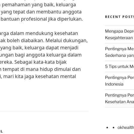
 pemahaman yang baik, keluarga
 yang tepat dan membantu anggota
RECENT POST
antuan profesional jika diperlukan.
Mengapa Depr
uarga dalam mendukung kesehatan
Kesejahteraan 
dak boleh diabaikan. Melalui dukungan,
ang baik, keluarga dapat menjadi
Pentingnya Men
ungan bagi anggota keluarga dalam
Sederhana yan
eka. Sebagai kata-kata bijak
5 Tips untuk M
h tempat di mana hidup dimulai dan
di, mari kita jaga kesehatan mental
Pentingnya Pen
Indonesia
Pentingnya Pe
Kesehatan An
okhealt
AL