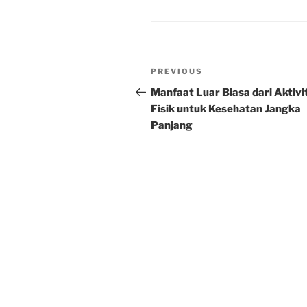
Post
Previous
PREVIOUS
navigation
Post
Manfaat Luar Biasa dari Aktivi
Fisik untuk Kesehatan Jangka
Panjang