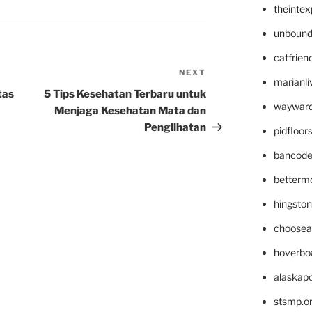
theinte
unbound
catfrien
NEXT
Next
marianli
Post
tas
5 Tips Kesehatan Terbaru untuk
wayward
Menjaga Kesehatan Mata dan
Penglihatan
pidfloo
bancode
betterm
hingsto
choosea
hoverbo
alaskapo
stsmp.o