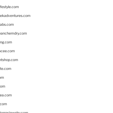
ifestyle.com
eekadventures.com
labs.com
leanchemdry.com
ing.com
acee.com
ntshop.com
te.com
om
com
ea.com
.com
torresjewelry.com