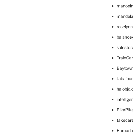
manoel
mandelae
roselyn
balance
salesfo
TrainG
Baytown
Jabalpu
halobjd
intellig
PikaPik
takecar
Hamada