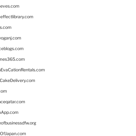
neves.com
ffectlibrary.com
ns.com
yoganj.com
rceblogs.com
ames365.com
EvaCationRentals.com
rCakeDelivery.com
.com
enceqatar.com
aApp.com
eofbusinessdfw.org
OfJapan.com