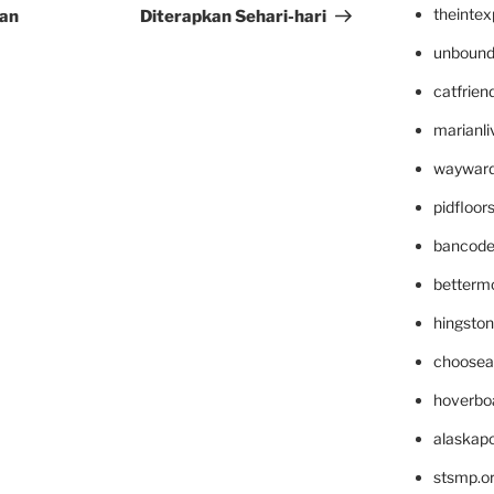
theinte
aan
Diterapkan Sehari-hari
unbound
catfrien
marianli
wayward
pidfloo
bancode
betterm
hingsto
choosea
hoverbo
alaskapo
stsmp.o