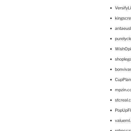
VersifyL
kingscr
antaeus
purelyc
WishOp
shopleg
bonviva
CupPlan
mpzin.c
stcreal.
PopUpFl
valueml
rebecca