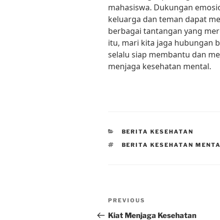
mahasiswa. Dukungan emosion
keluarga dan teman dapat m
berbagai tantangan yang mere
itu, mari kita jaga hubungan
selalu siap membantu dan me
menjaga kesehatan mental.
CATEGORIES
BERITA KESEHATAN
TAGS
BERITA KESEHATAN MENT
Post
Previous
PREVIOUS
navigation
Post
Kiat Menjaga Kesehatan