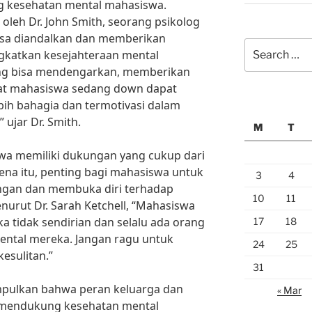
 kesehatan mental mahasiswa.
oleh Dr. John Smith, seorang psikolog
bisa diandalkan dan memberikan
Search
gkatkan kesejahteraan mental
for:
ng bisa mendengarkan, memberikan
at mahasiswa sedang down dapat
h bahagia dan termotivasi dalam
ujar Dr. Smith.
M
T
a memiliki dukungan yang cukup dari
ena itu, penting bagi mahasiswa untuk
3
4
ngan dan membuka diri terhadap
10
11
nurut Dr. Sarah Ketchell, “Mahasiswa
 tidak sendirian dan selalu ada orang
17
18
ental mereka. Jangan ragu untuk
24
25
esulitan.”
31
mpulkan bahwa peran keluarga dan
« Mar
 mendukung kesehatan mental