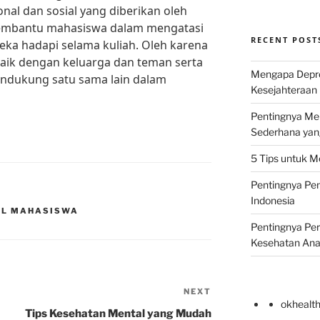
al dan sosial yang diberikan oleh
embantu mahasiswa dalam mengatasi
RECENT POST
ka hadapi selama kuliah. Oleh karena
 baik dengan keluarga dan teman serta
Mengapa Depr
ndukung satu sama lain dalam
Kesejahteraan 
Pentingnya Men
Sederhana yan
5 Tips untuk M
Pentingnya Pen
Indonesia
AL MAHASISWA
Pentingnya Pe
Kesehatan An
NEXT
Next
okhealt
Post
Tips Kesehatan Mental yang Mudah