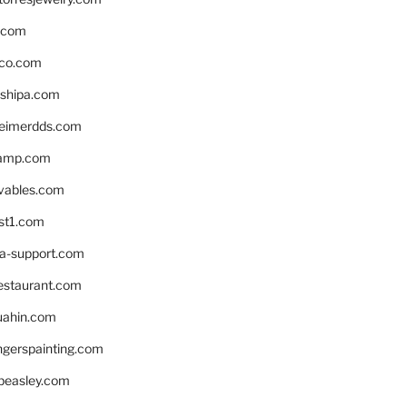
s.com
ico.com
shipa.com
eimerdds.com
camp.com
ivables.com
st1.com
la-support.com
estaurant.com
uahin.com
erspainting.com
beasley.com