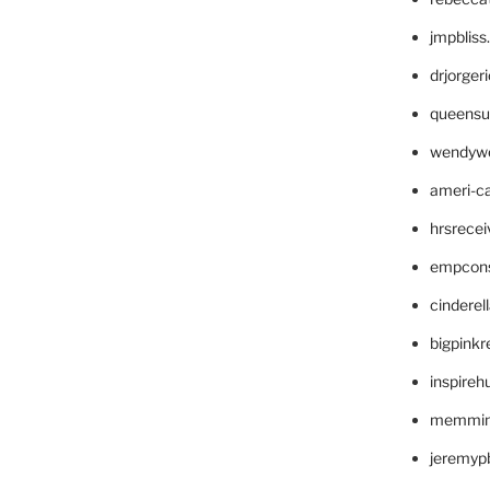
jmpblis
drjorger
queensu
wendyw
ameri-
hrsrece
empcon
cinderel
bigpinkr
inspireh
memming
jeremyp