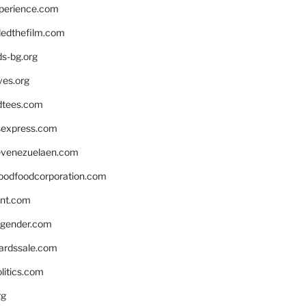
xperience.com
edthefilm.com
ds-bg.org
ves.org
tees.com
rsexpress.com
venezuelaen.com
oodfoodcorporation.com
nnt.com
gender.com
ardssale.com
litics.com
rg