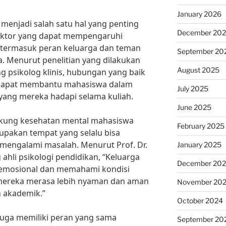
January 2026
enjadi salah satu hal yang penting
December 20
faktor yang dapat mempengaruhi
 termasuk peran keluarga dan teman
September 20
Menurut penelitian yang dilakukan
August 2025
ng psikolog klinis, hubungan yang baik
dapat membantu mahasiswa dalam
July 2025
yang mereka hadapi selama kuliah.
June 2025
kung kesehatan mental mahasiswa
February 2025
upakan tempat yang selalu bisa
mengalami masalah. Menurut Prof. Dr.
January 2025
 ahli psikologi pendidikan, “Keluarga
December 20
emosional dan memahami kondisi
ereka merasa lebih nyaman dan aman
November 20
 akademik.”
October 2024
juga memiliki peran yang sama
September 20