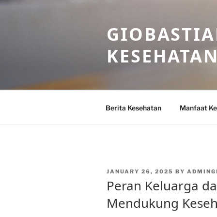
Skip
to
GIOBASTIA
content
KESEHATA
Berita Kesehatan
Manfaat Ke
POSTED
JANUARY 26, 2025
BY
ADMING
ON
Peran Keluarga d
Mendukung Keseh