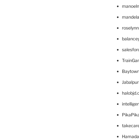
manoel
mandelae
roselyn
balance
salesfo
TrainG
Baytown
Jabalpu
halobjd
intellig
PikaPik
takecar
Hamada