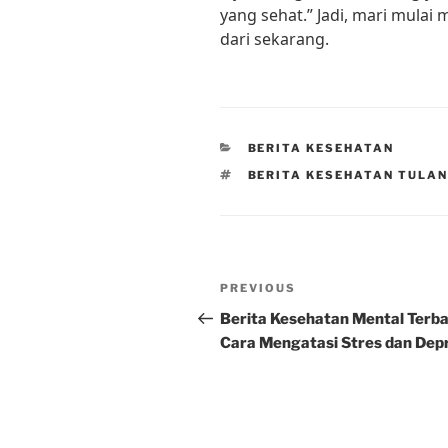
yang sehat.” Jadi, mari mulai
dari sekarang.
CATEGORIES
BERITA KESEHATAN
TAGS
BERITA KESEHATAN TULA
Post
Previous
PREVIOUS
navigation
Post
Berita Kesehatan Mental Terba
Cara Mengatasi Stres dan Dep