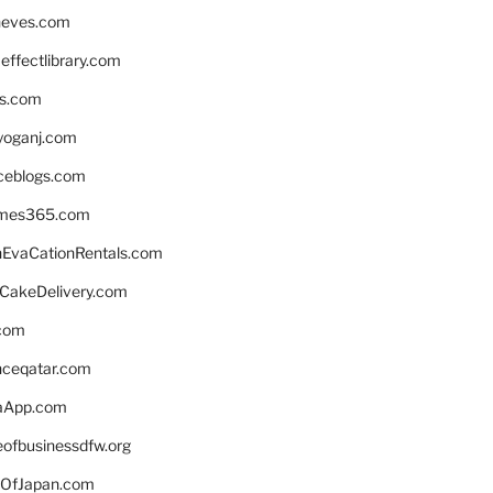
neves.com
ffectlibrary.com
ns.com
yoganj.com
rceblogs.com
ames365.com
EvaCationRentals.com
rCakeDelivery.com
.com
enceqatar.com
aApp.com
eofbusinessdfw.org
OfJapan.com