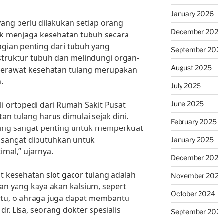
January 2026
ang perlu dilakukan setiap orang
December 20
k menjaga kesehatan tubuh secara
agian penting dari tubuh yang
September 20
ruktur tubuh dan melindungi organ-
August 2025
, merawat kesehatan tulang merupakan
.
July 2025
June 2025
li ortopedi dari Rumah Sakit Pusat
n tulang harus dimulai sejak dini.
February 2025
ang sangat penting untuk memperkuat
D sangat dibutuhkan untuk
January 2025
mal,” ujarnya.
December 20
at kesehatan
slot gacor
tulang adalah
November 20
 yang kaya akan kalsium, seperti
October 2024
n itu, olahraga juga dapat membantu
. Lisa, seorang dokter spesialis
September 20