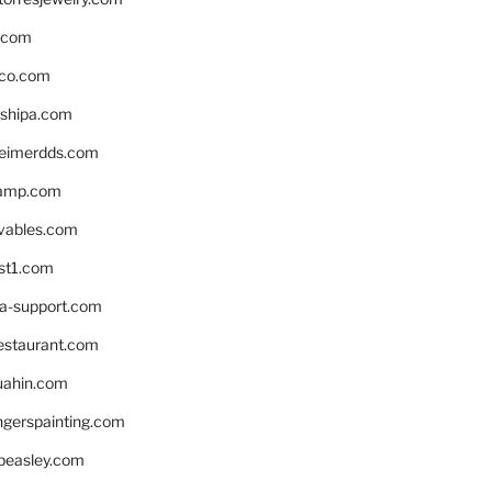
s.com
ico.com
shipa.com
eimerdds.com
camp.com
ivables.com
st1.com
la-support.com
estaurant.com
uahin.com
erspainting.com
beasley.com