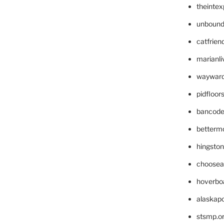
theinte
unbound
catfrien
marianli
wayward
pidfloo
bancode
betterm
hingsto
choosea
hoverbo
alaskapo
stsmp.o