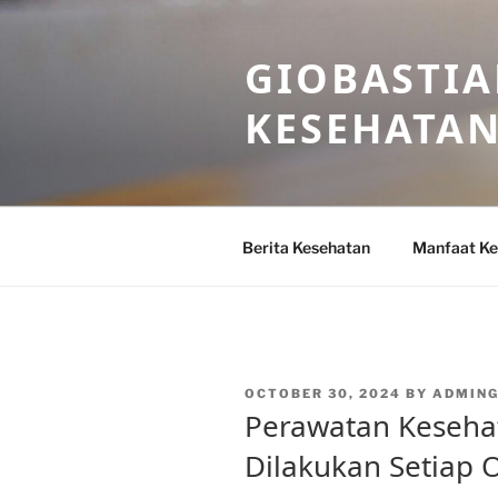
Skip
to
GIOBASTIA
content
KESEHATA
Berita Kesehatan
Manfaat Ke
POSTED
OCTOBER 30, 2024
BY
ADMING
ON
Perawatan Kesehat
Dilakukan Setiap 