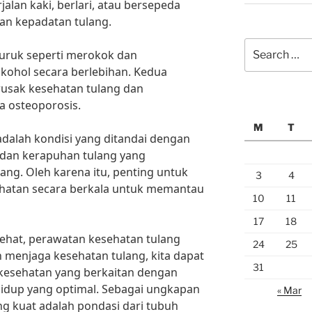
jalan kaki, berlari, atau bersepeda
n kepadatan tulang.
Search
 buruk seperti merokok dan
for:
ohol secara berlebihan. Kedua
rusak kesehatan tulang dan
a osteoporosis.
M
T
dalah kondisi yang ditandai dengan
dan kerapuhan tulang yang
ang. Oleh karena itu, penting untuk
3
4
hatan secara berkala untuk memantau
10
11
17
18
ehat, perawatan kesehatan tulang
24
25
n menjaga kesehatan tulang, kita dapat
31
kesehatan yang berkaitan dengan
hidup yang optimal. Sebagai ungkapan
« Mar
ng kuat adalah pondasi dari tubuh