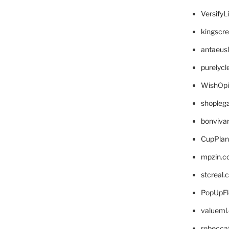
VersifyL
kingscr
antaeus
purelyc
WishOp
shopleg
bonviva
CupPlan
mpzin.c
stcreal.
PopUpFl
valueml
rebecca