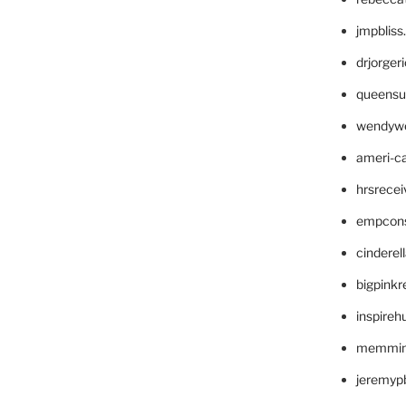
jmpblis
drjorger
queensu
wendyw
ameri-
hrsrece
empcon
cinderel
bigpinkr
inspireh
memming
jeremyp