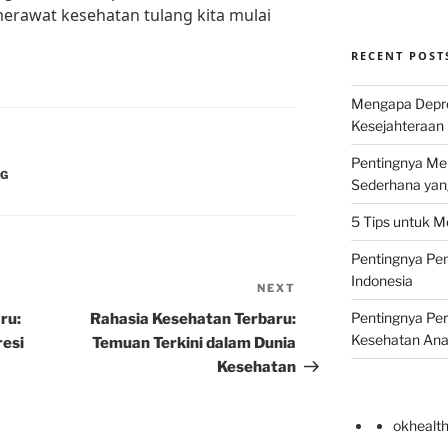
 merawat kesehatan tulang kita mulai
RECENT POST
Mengapa Depr
Kesejahteraan 
Pentingnya Men
NG
Sederhana yan
5 Tips untuk M
Pentingnya Pen
Indonesia
NEXT
Next
Post
Pentingnya Pe
ru:
Rahasia Kesehatan Terbaru:
Kesehatan An
resi
Temuan Terkini dalam Dunia
Kesehatan
okhealt