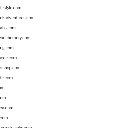
ifestyle.com
eekadventures.com
labs.com
leanchemdry.com
ing.com
acee.com
ntshop.com
te.com
om
com
ea.com
.com
torresjewelry.com