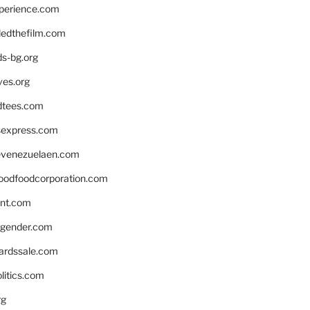
xperience.com
edthefilm.com
ds-bg.org
ves.org
tees.com
rsexpress.com
venezuelaen.com
oodfoodcorporation.com
nnt.com
gender.com
ardssale.com
litics.com
rg