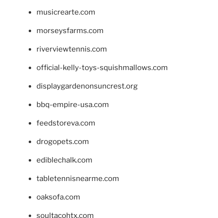
musicrearte.com
morseysfarms.com
riverviewtennis.com
official-kelly-toys-squishmallows.com
displaygardenonsuncrest.org
bbq-empire-usa.com
feedstoreva.com
drogopets.com
ediblechalk.com
tabletennisnearme.com
oaksofa.com
soultacohtx.com