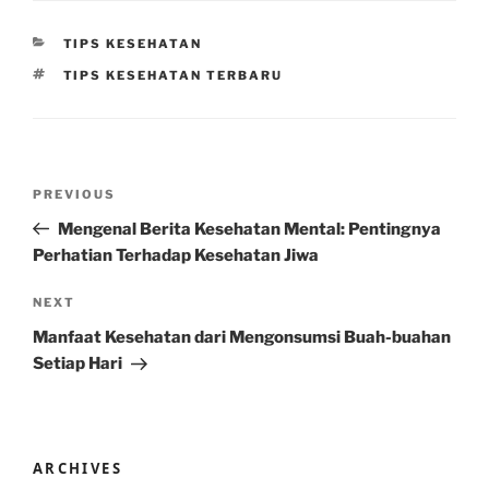
CATEGORIES
TIPS KESEHATAN
TAGS
TIPS KESEHATAN TERBARU
Post
Previous
PREVIOUS
navigation
Post
Mengenal Berita Kesehatan Mental: Pentingnya
Perhatian Terhadap Kesehatan Jiwa
Next
NEXT
Post
Manfaat Kesehatan dari Mengonsumsi Buah-buahan
Setiap Hari
ARCHIVES