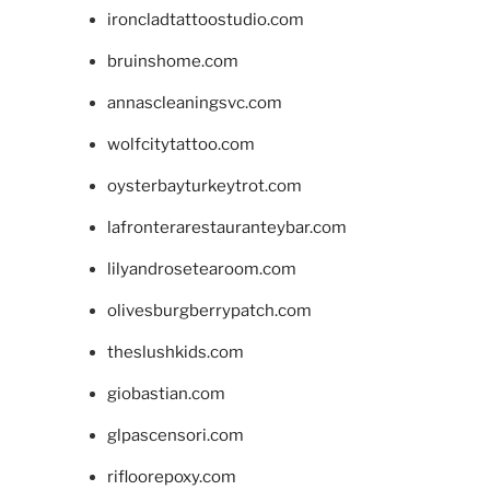
ironcladtattoostudio.com
bruinshome.com
annascleaningsvc.com
wolfcitytattoo.com
oysterbayturkeytrot.com
lafronterarestauranteybar.com
lilyandrosetearoom.com
olivesburgberrypatch.com
theslushkids.com
giobastian.com
glpascensori.com
rifloorepoxy.com