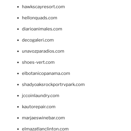
hawkscayresort.com
hellonquads.com
diarioanimales.com
decogaleri.com
unavozparadios.com
shoes-vert.com
elbotanicopanama.com
shadyoaksrockportrvpark.com
jccoinlaundry.com
kautorepair.com
marjaeswinebar.com
elmazatlanclinton.com