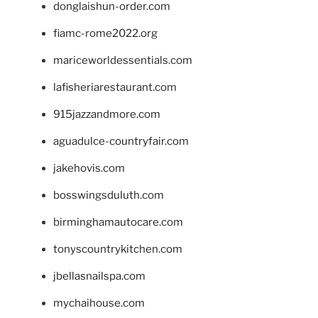
donglaishun-order.com
fiamc-rome2022.org
mariceworldessentials.com
lafisheriarestaurant.com
915jazzandmore.com
aguadulce-countryfair.com
jakehovis.com
bosswingsduluth.com
birminghamautocare.com
tonyscountrykitchen.com
jbellasnailspa.com
mychaihouse.com