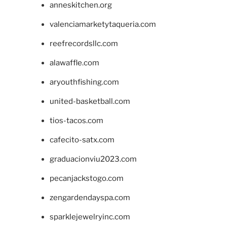
anneskitchen.org
valenciamarketytaqueria.com
reefrecordsllc.com
alawaffle.com
aryouthfishing.com
united-basketball.com
tios-tacos.com
cafecito-satx.com
graduacionviu2023.com
pecanjackstogo.com
zengardendayspa.com
sparklejewelryinc.com