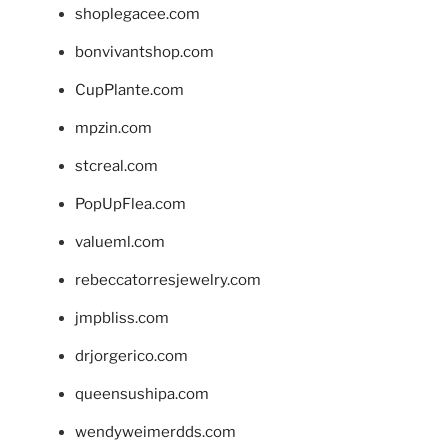
shoplegacee.com
bonvivantshop.com
CupPlante.com
mpzin.com
stcreal.com
PopUpFlea.com
valueml.com
rebeccatorresjewelry.com
jmpbliss.com
drjorgerico.com
queensushipa.com
wendyweimerdds.com