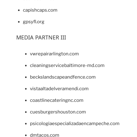
capishcaps.com
gpsyfl.org
MEDIA PARTNER III
vwrepairarlington.com
cleaningservicebaltimore-md.com
beckslandscapeandfence.com
vistaaltadelveramendi.com
coastlinecateringnc.com
cuesburgershouston.com
psicologiaespecializadaencampeche.com
dmtacos.com