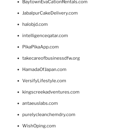
BaytownEvaCationRentals.com
JabalpurCakeDelivery.com
halobjd.com
intelligenceqatar.com
PikaPikaApp.com
takecareofbusinessdfw.org
HamadaOfJapan.com
VersifyLifestyle.com
kingscreekadventures.com
antaeuslabs.com
purelycleanchemdry.com
WishOping.com