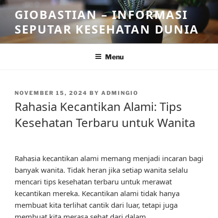
Skip
GIOBASTIAN – INFORMASI
to
SEPUTAR KESEHATAN DUNIA
content
Menu
POSTED
NOVEMBER 15, 2024
BY
ADMINGIO
ON
Rahasia Kecantikan Alami: Tips
Kesehatan Terbaru untuk Wanita
Rahasia kecantikan alami memang menjadi incaran bagi
banyak wanita. Tidak heran jika setiap wanita selalu
mencari tips kesehatan terbaru untuk merawat
kecantikan mereka. Kecantikan alami tidak hanya
membuat kita terlihat cantik dari luar, tetapi juga
membuat kita merasa sehat dari dalam.