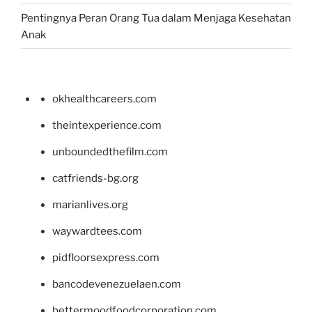
Pentingnya Peran Orang Tua dalam Menjaga Kesehatan
Anak
okhealthcareers.com
theintexperience.com
unboundedthefilm.com
catfriends-bg.org
marianlives.org
waywardtees.com
pidfloorsexpress.com
bancodevenezuelaen.com
bettermoodfoodcorporation.com