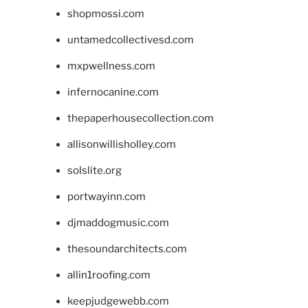
shopmossi.com
untamedcollectivesd.com
mxpwellness.com
infernocanine.com
thepaperhousecollection.com
allisonwillisholley.com
solslite.org
portwayinn.com
djmaddogmusic.com
thesoundarchitects.com
allin1roofing.com
keepjudgewebb.com