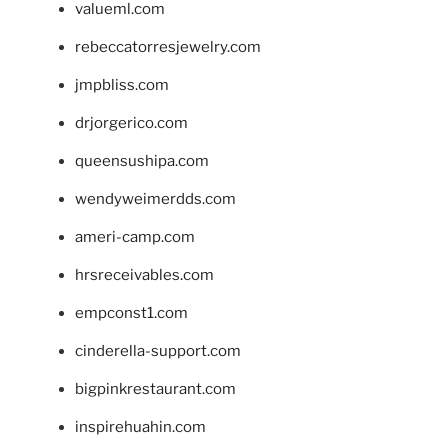
valueml.com
rebeccatorresjewelry.com
jmpbliss.com
drjorgerico.com
queensushipa.com
wendyweimerdds.com
ameri-camp.com
hrsreceivables.com
empconst1.com
cinderella-support.com
bigpinkrestaurant.com
inspirehuahin.com