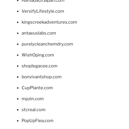
HamadaOfJapan.com
VersifyLifestyle.com
kingscreekadventures.com
antaeuslabs.com
purelycleanchemdry.com
WishOping.com
shoplegacee.com
bonvivantshop.com
CupPlante.com
mpzin.com
stcreal.com
PopUpFlea.com