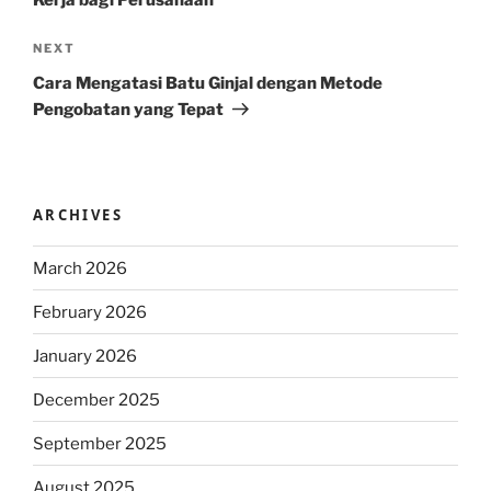
Kerja bagi Perusahaan
Next
NEXT
Post
Cara Mengatasi Batu Ginjal dengan Metode
Pengobatan yang Tepat
ARCHIVES
March 2026
February 2026
January 2026
December 2025
September 2025
August 2025