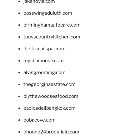
jakehovis.com
bosswingsduluth.com
birminghamautocare.com
tonyscountrykitchen.com
jbellasnailspa.com
mychaihouse.com
alvisgrooming.com
thegeorginaestate.com
blythewoodseafood.com
paolosdelibangkok.com
bobacove.com
phoone24brookfield.com