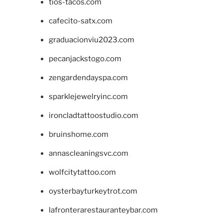
tios-tacos.com
cafecito-satx.com
graduacionviu2023.com
pecanjackstogo.com
zengardendayspa.com
sparklejewelryinc.com
ironcladtattoostudio.com
bruinshome.com
annascleaningsvc.com
wolfcitytattoo.com
oysterbayturkeytrot.com
lafronterarestauranteybar.com