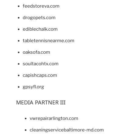
feedstoreva.com
drogopets.com
ediblechalk.com
tabletennisnearme.com
oaksofa.com
soultacohtx.com
capishcaps.com
gpsyfl.org
MEDIA PARTNER III
vwrepairarlington.com
cleaningservicebaltimore-md.com