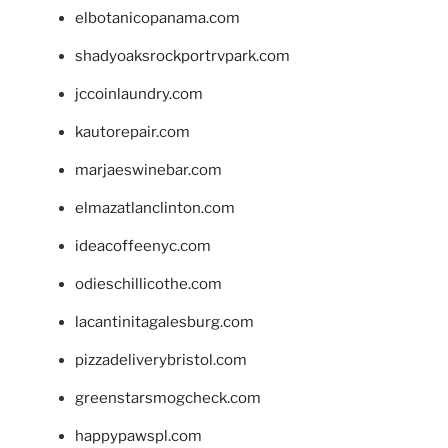
elbotanicopanama.com
shadyoaksrockportrvpark.com
jccoinlaundry.com
kautorepair.com
marjaeswinebar.com
elmazatlanclinton.com
ideacoffeenyc.com
odieschillicothe.com
lacantinitagalesburg.com
pizzadeliverybristol.com
greenstarsmogcheck.com
happypawspl.com