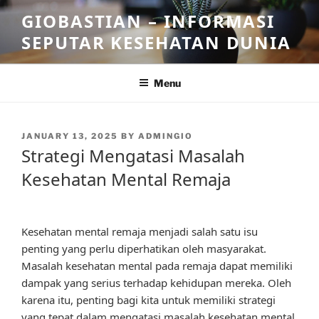
Skip
GIOBASTIAN – INFORMASI
to
SEPUTAR KESEHATAN DUNIA
content
Menu
POSTED
JANUARY 13, 2025
BY
ADMINGIO
ON
Strategi Mengatasi Masalah
Kesehatan Mental Remaja
Kesehatan mental remaja menjadi salah satu isu
penting yang perlu diperhatikan oleh masyarakat.
Masalah kesehatan mental pada remaja dapat memiliki
dampak yang serius terhadap kehidupan mereka. Oleh
karena itu, penting bagi kita untuk memiliki strategi
yang tepat dalam mengatasi masalah kesehatan mental