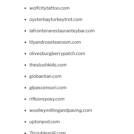
wolfcitytattoo.com
oysterbayturkeytrot.com
lafronterarestauranteybar.com
lilyandrosetearoom.com
olivesburgberrypatch.com
theslushkids.com
giobastian.com
glpascensori.com
rifloorepoxy.com
woolleymillingandpaving.com
uptonpvd.com
2troublegrill.com