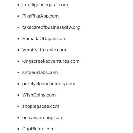
intelligenceqatar.com
PikaPikaApp.com
takecareofbusinessdfw.org
HamadaOfJapan.com
VersifyLifestyle.com
kingscreekadventures.com
antaeuslabs.com
purelycleanchemdry.com
WishOping.com
shoplegacee.com
bonvivantshop.com
CupPlante.com