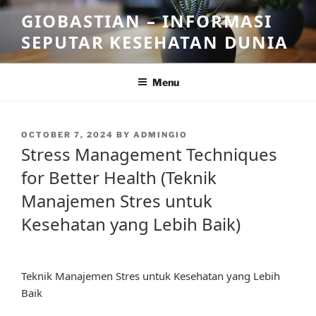
Skip
GIOBASTIAN – INFORMASI
to
SEPUTAR KESEHATAN DUNIA
content
Menu
POSTED
OCTOBER 7, 2024
BY
ADMINGIO
ON
Stress Management Techniques
for Better Health (Teknik
Manajemen Stres untuk
Kesehatan yang Lebih Baik)
Teknik Manajemen Stres untuk Kesehatan yang Lebih
Baik