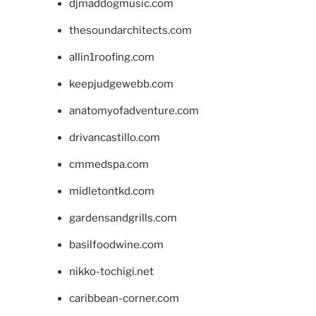
djmaddogmusic.com
thesoundarchitects.com
allin1roofing.com
keepjudgewebb.com
anatomyofadventure.com
drivancastillo.com
cmmedspa.com
midletontkd.com
gardensandgrills.com
basilfoodwine.com
nikko-tochigi.net
caribbean-corner.com