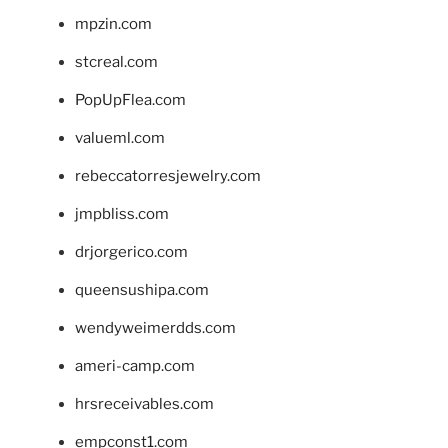
mpzin.com
stcreal.com
PopUpFlea.com
valueml.com
rebeccatorresjewelry.com
jmpbliss.com
drjorgerico.com
queensushipa.com
wendyweimerdds.com
ameri-camp.com
hrsreceivables.com
empconst1.com