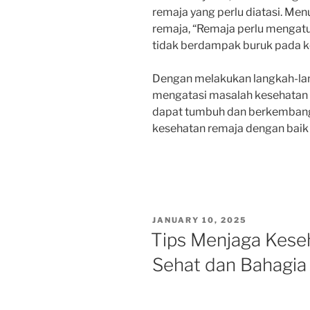
remaja yang perlu diatasi. Menu
remaja, “Remaja perlu mengat
tidak berdampak buruk pada ke
Dengan melakukan langkah-lan
mengatasi masalah kesehatan 
dapat tumbuh dan berkembang d
kesehatan remaja dengan baik 
POSTED
JANUARY 10, 2025
ON
Tips Menjaga Kese
Sehat dan Bahagia