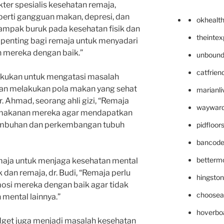
kter spesialis kesehatan remaja,
erti gangguan makan, depresi, dan
okhealt
mpak buruk pada kesehatan fisik dan
theinte
, penting bagi remaja untuk menyadari
 mereka dengan baik.”
unbound
catfrien
lakukan untuk mengatasi masalah
an melakukan pola makan yang sehat
marianli
. Ahmad, seorang ahli gizi, “Remaja
wayward
 makanan mereka agar mendapatkan
tumbuhan dan perkembangan tubuh
pidfloo
bancode
betterm
remaja untuk menjaga kesehatan mental
dan remaja, dr. Budi, “Remaja perlu
hingsto
mosi mereka dengan baik agar tidak
choosea
mental lainnya.”
hoverbo
dget juga menjadi masalah kesehatan