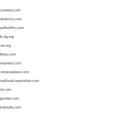
hcareers.com
xperience.com
edthefilm.com
ds-bg.org
ves.org
tees.com
rsexpress.com
venezuelaen.com
oodfoodcorporation.com
nnt.com
gender.com
ardssale.com