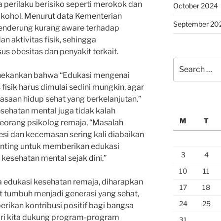
 perilaku berisiko seperti merokok dan
October 2024
ohol. Menurut data Kementerian
September 20
cenderung kurang aware terhadap
n aktivitas fisik, sehingga
 obesitas dan penyakit terkait.
Search
for:
 menekankan bahwa “Edukasi mengenai
fisik harus dimulai sedini mungkin, agar
saan hidup sehat yang berkelanjutan.”
esehatan mental juga tidak kalah
M
T
seorang psikolog remaja, “Masalah
esi dan kecemasan sering kali diabaikan
penting untuk memberikan edukasi
3
4
esehatan mental sejak dini.”
10
11
edukasi kesehatan remaja, diharapkan
17
18
 tumbuh menjadi generasi yang sehat,
24
25
ikan kontribusi positif bagi bangsa
mari kita dukung program-program
31