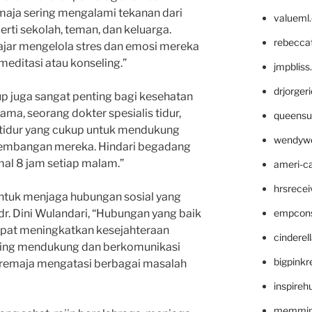
emaja sering mengalami tekanan dari
valueml
rti sekolah, teman, dan keluarga.
rebecca
ajar mengelola stres dan emosi mereka
editasi atau konseling.”
jmpblis
drjorger
kup juga sangat penting bagi kesehatan
ama, seorang dokter spesialis tidur,
queensu
idur yang cukup untuk mendukung
wendyw
embangan mereka. Hindari begadang
mal 8 jam setiap malam.”
ameri-
hrsrece
 untuk menjaga hubungan sosial yang
empcon
 dr. Dini Wulandari, “Hubungan yang baik
pat meningkatkan kesejahteraan
cinderel
aling mendukung dan berkomunikasi
bigpinkr
remaja mengatasi berbagai masalah
inspireh
memming