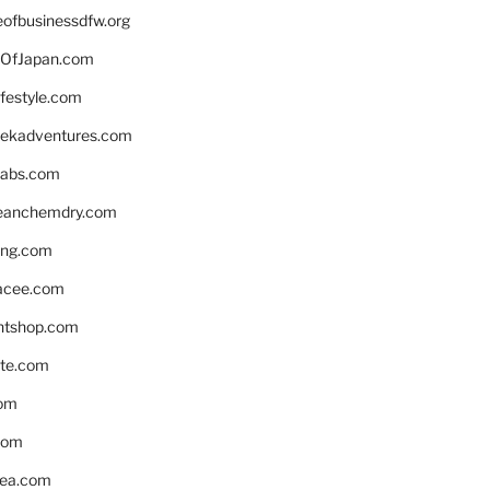
eofbusinessdfw.org
OfJapan.com
ifestyle.com
eekadventures.com
labs.com
leanchemdry.com
ing.com
acee.com
ntshop.com
te.com
om
com
ea.com