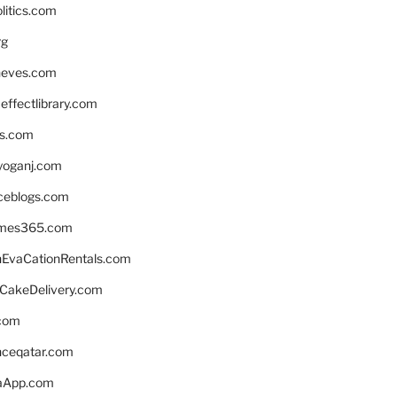
litics.com
rg
neves.com
ffectlibrary.com
ns.com
yoganj.com
rceblogs.com
ames365.com
EvaCationRentals.com
rCakeDelivery.com
.com
enceqatar.com
aApp.com