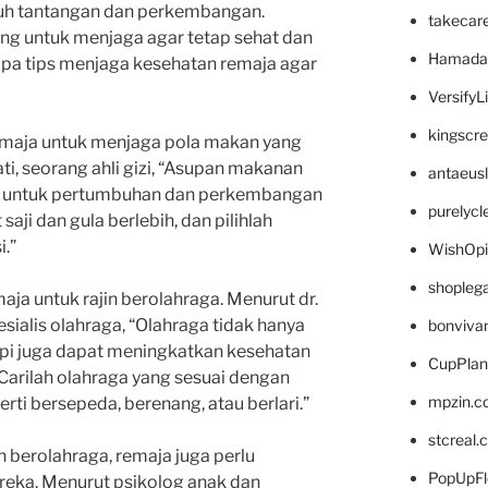
uh tantangan dan perkembangan.
takecar
ng untuk menjaga agar tetap sehat dan
Hamada
apa tips menjaga kesehatan remaja agar
VersifyL
kingscr
emaja untuk menjaga pola makan yang
ti, seorang ahli gizi, “Asupan makanan
antaeus
g untuk pertumbuhan dan perkembangan
purelyc
aji dan gula berlebih, dan pilihlah
.”
WishOp
shopleg
maja untuk rajin berolahraga. Menurut dr.
pesialis olahraga, “Olahraga tidak hanya
bonviva
tapi juga dapat meningkatkan kesehatan
CupPlan
Carilah olahraga yang sesuai dengan
mpzin.c
i bersepeda, berenang, atau berlari.”
stcreal.
 berolahraga, remaja juga perlu
PopUpFl
eka. Menurut psikolog anak dan