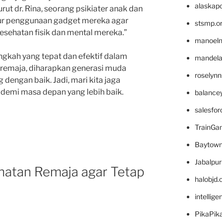
alaskapo
rut dr. Rina, seorang psikiater anak dan
ur penggunaan gadget mereka agar
stsmp.o
sehatan fisik dan mental mereka.”
manoel
gkah yang tepat dan efektif dalam
mandelae
remaja, diharapkan generasi muda
roselyn
engan baik. Jadi, mari kita jaga
demi masa depan yang lebih baik.
balance
salesfo
TrainG
Baytown
Jabalpu
hatan Remaja agar Tetap
halobjd
intellig
PikaPik