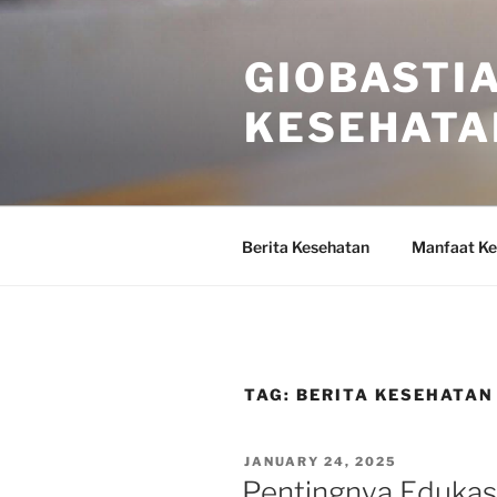
Skip
to
GIOBASTIA
content
KESEHATA
Berita Kesehatan
Manfaat Ke
TAG:
BERITA KESEHATAN
POSTED
JANUARY 24, 2025
ON
Pentingnya Edukas