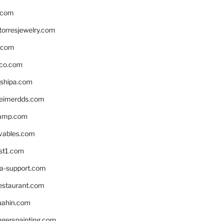
.com
torresjewelry.com
s.com
ico.com
shipa.com
eimerdds.com
camp.com
ivables.com
st1.com
la-support.com
estaurant.com
uahin.com
erspainting.com