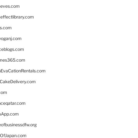
neves.com
ffectlibrary.com
ns.com
yoganj.com
rceblogs.com
ames365.com
EvaCationRentals.com
rCakeDelivery.com
.com
enceqatar.com
aApp.com
eofbusinessdfw.org
OfJapan.com