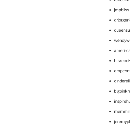
jmpblis
drjorger
queensu
wendyw
ameri-
hrsrece
empcon
cinderel
bigpinkr
inspireh
memming
jeremyp