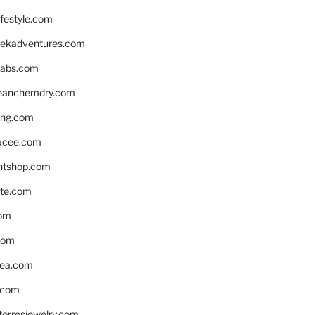
ifestyle.com
eekadventures.com
labs.com
leanchemdry.com
ing.com
acee.com
ntshop.com
te.com
om
com
ea.com
.com
torresjewelry.com