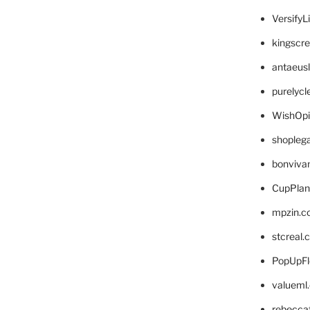
VersifyL
kingscr
antaeus
purelyc
WishOp
shopleg
bonviva
CupPlan
mpzin.c
stcreal.
PopUpFl
valueml
rebecca