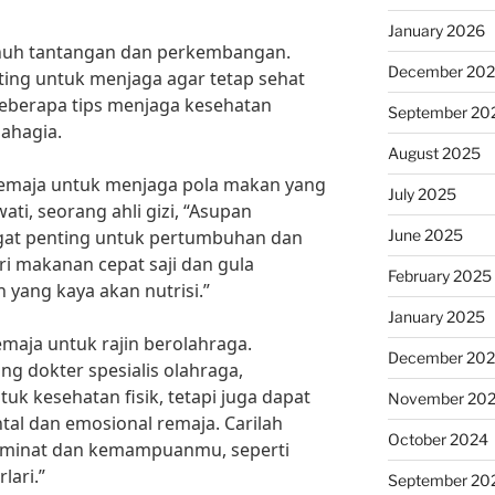
January 2026
nuh tantangan dan perkembangan.
December 20
ing untuk menjaga agar tetap sehat
beberapa tips menjaga kesehatan
September 20
bahagia.
August 2025
remaja untuk menjaga pola makan yang
July 2025
ati, seorang ahli gizi, “Asupan
June 2025
at penting untuk pertumbuhan dan
i makanan cepat saji dan gula
February 2025
n yang kaya akan nutrisi.”
January 2025
remaja untuk rajin berolahraga.
December 20
ang dokter spesialis olahraga,
uk kesehatan fisik, tetapi juga dapat
November 20
al dan emosional remaja. Carilah
October 2024
n minat dan kemampuanmu, seperti
lari.”
September 20