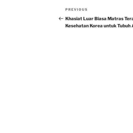
Post
Previous
PREVIOUS
navigation
Post
Khasiat Luar Biasa Matras Ter
Kesehatan Korea untuk Tubuh