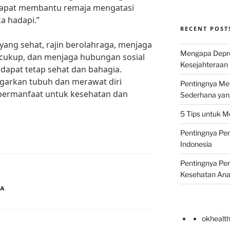
dapat membantu remaja mengatasi
a hadapi.”
RECENT POST
ang sehat, rajin berolahraga, menjaga
Mengapa Depr
 cukup, dan menjaga hubungan sosial
Kesejahteraan 
 dapat tetap sehat dan bahagia.
ngarkan tubuh dan merawat diri
Pentingnya Men
 bermanfaat untuk kesehatan dan
Sederhana yan
5 Tips untuk M
Pentingnya Pen
Indonesia
Pentingnya Pe
Kesehatan An
JA
okhealt