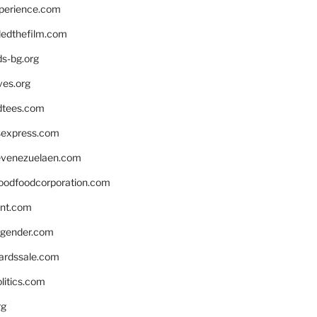
xperience.com
edthefilm.com
ds-bg.org
ves.org
tees.com
rsexpress.com
venezuelaen.com
oodfoodcorporation.com
nnt.com
gender.com
ardssale.com
litics.com
rg