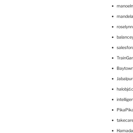
manoel
mandelae
roselyn
balance
salesfo
TrainG
Baytown
Jabalpu
halobjd
intellig
PikaPik
takecar
Hamada