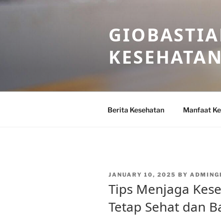
Skip
to
GIOBASTIA
content
KESEHATA
Berita Kesehatan
Manfaat Ke
POSTED
JANUARY 10, 2025
BY
ADMING
ON
Tips Menjaga Kes
Tetap Sehat dan B