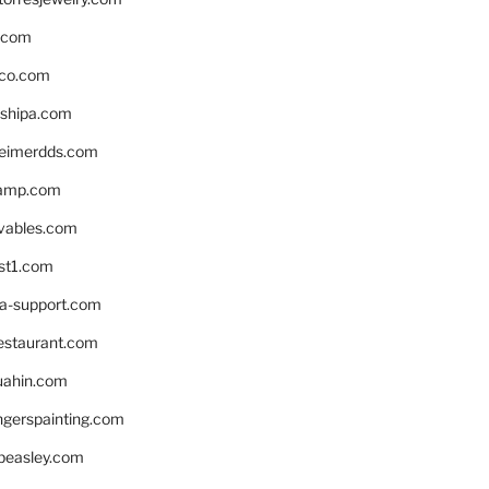
s.com
ico.com
shipa.com
eimerdds.com
camp.com
ivables.com
st1.com
la-support.com
estaurant.com
uahin.com
erspainting.com
beasley.com