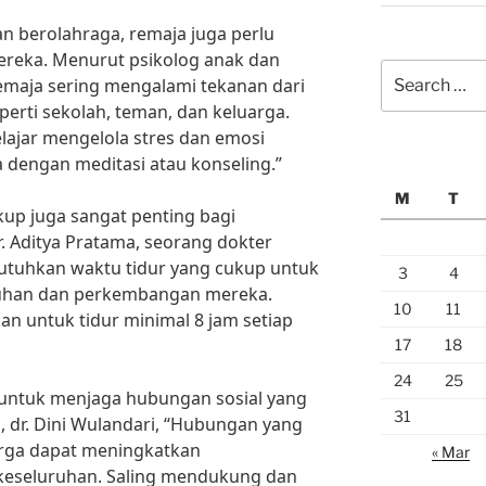
n berolahraga, remaja juga perlu
reka. Menurut psikolog anak dan
Search
Remaja sering mengalami tekanan dari
for:
erti sekolah, teman, dan keluarga.
lajar mengelola stres dan emosi
 dengan meditasi atau konseling.”
M
T
ukup juga sangat penting bagi
. Aditya Pratama, seorang dokter
butuhkan waktu tidur yang cukup untuk
3
4
han dan perkembangan mereka.
10
11
n untuk tidur minimal 8 jam setiap
17
18
24
25
a untuk menjaga hubungan sosial yang
31
s, dr. Dini Wulandari, “Hubungan yang
rga dapat meningkatkan
« Mar
 keseluruhan. Saling mendukung dan