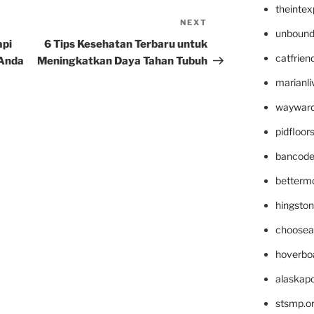
theinte
NEXT
Next
unbound
Post
api
6 Tips Kesehatan Terbaru untuk
catfrien
 Anda
Meningkatkan Daya Tahan Tubuh
marianli
wayward
pidfloo
bancode
betterm
hingsto
choosea
hoverbo
alaskapo
stsmp.o