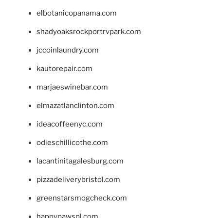
elbotanicopanama.com
shadyoaksrockportrvpark.com
jccoinlaundry.com
kautorepair.com
marjaeswinebar.com
elmazatlanclinton.com
ideacoffeenyc.com
odieschillicothe.com
lacantinitagalesburg.com
pizzadeliverybristol.com
greenstarsmogcheck.com
happypawspl.com