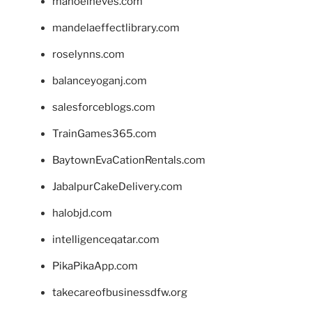
manoelneves.com
mandelaeffectlibrary.com
roselynns.com
balanceyoganj.com
salesforceblogs.com
TrainGames365.com
BaytownEvaCationRentals.com
JabalpurCakeDelivery.com
halobjd.com
intelligenceqatar.com
PikaPikaApp.com
takecareofbusinessdfw.org