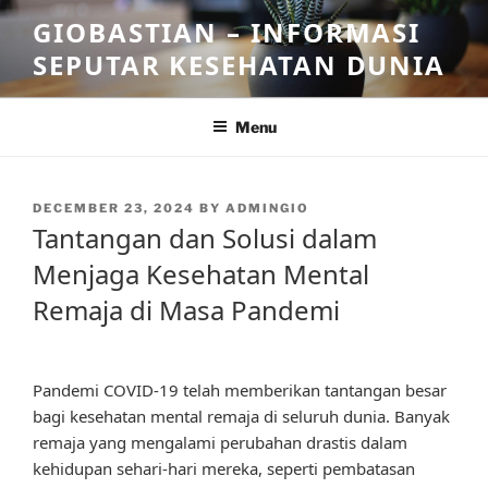
Skip
GIOBASTIAN – INFORMASI
to
SEPUTAR KESEHATAN DUNIA
content
Menu
POSTED
DECEMBER 23, 2024
BY
ADMINGIO
ON
Tantangan dan Solusi dalam
Menjaga Kesehatan Mental
Remaja di Masa Pandemi
Pandemi COVID-19 telah memberikan tantangan besar
bagi kesehatan mental remaja di seluruh dunia. Banyak
remaja yang mengalami perubahan drastis dalam
kehidupan sehari-hari mereka, seperti pembatasan