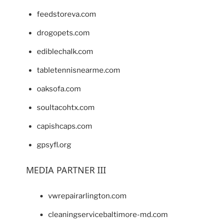
feedstoreva.com
drogopets.com
ediblechalk.com
tabletennisnearme.com
oaksofa.com
soultacohtx.com
capishcaps.com
gpsyfl.org
MEDIA PARTNER III
vwrepairarlington.com
cleaningservicebaltimore-md.com