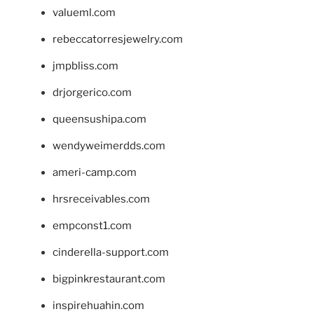
valueml.com
rebeccatorresjewelry.com
jmpbliss.com
drjorgerico.com
queensushipa.com
wendyweimerdds.com
ameri-camp.com
hrsreceivables.com
empconst1.com
cinderella-support.com
bigpinkrestaurant.com
inspirehuahin.com