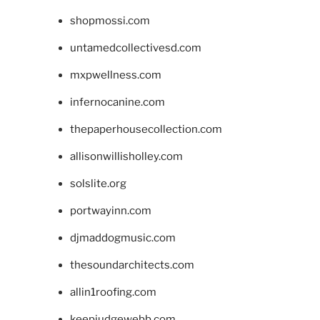
shopmossi.com
untamedcollectivesd.com
mxpwellness.com
infernocanine.com
thepaperhousecollection.com
allisonwillisholley.com
solslite.org
portwayinn.com
djmaddogmusic.com
thesoundarchitects.com
allin1roofing.com
keepjudgewebb.com