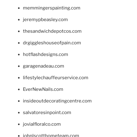
memmingerspainting.com
jeremypbeasley.com
thesandwichdepotcos.com
drgiggleshouseofpain.com
hotflashdesigns.com
garagenadeau.com
lifestylechauffeurservice.com
EverNewNails.com
insideoutdecoratingcentre.com
salvatoresinpoint.com
jovialfloralco.com
johnlscotthometeam.com