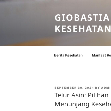
Skip
to
GIOBASTIA
content
KESEHATA
Berita Kesehatan
Manfaat Ke
POSTED
SEPTEMBER 30, 2024
BY
ADMI
ON
Telur Asin: Piliha
Menunjang Keseh