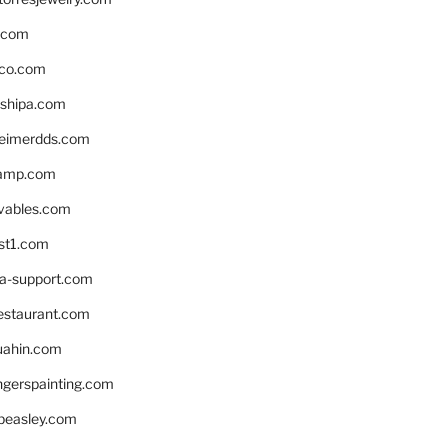
s.com
ico.com
shipa.com
eimerdds.com
camp.com
ivables.com
st1.com
la-support.com
estaurant.com
uahin.com
erspainting.com
beasley.com