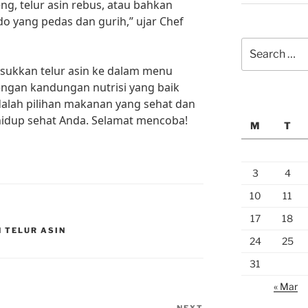
eng, telur asin rebus, atau bahkan
ado yang pedas dan gurih,” ujar Chef
Search
for:
sukkan telur asin ke dalam menu
engan kandungan nutrisi yang baik
adalah pilihan makanan yang sehat dan
hidup sehat Anda. Selamat mencoba!
M
T
3
4
10
11
17
18
 TELUR ASIN
24
25
31
« Mar