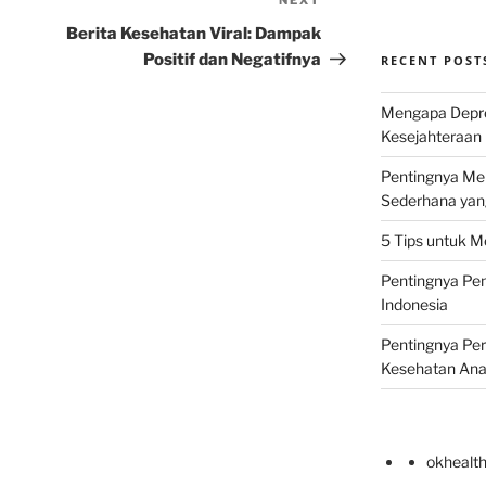
NEXT
Next
Post
Berita Kesehatan Viral: Dampak
Positif dan Negatifnya
RECENT POST
Mengapa Depr
Kesejahteraan 
Pentingnya Men
Sederhana yan
5 Tips untuk M
Pentingnya Pen
Indonesia
Pentingnya Pe
Kesehatan An
okhealt