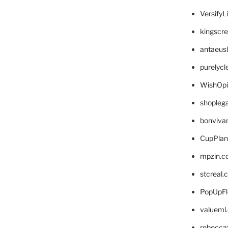
VersifyL
kingscr
antaeus
purelyc
WishOp
shopleg
bonviva
CupPlan
mpzin.c
stcreal.
PopUpFl
valueml
rebecca