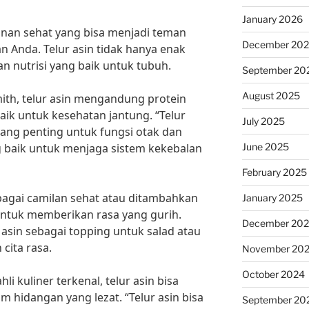
January 2026
kanan sehat yang bisa menjadi teman
December 20
n Anda. Telur asin tidak hanya enak
an nutrisi yang baik untuk tubuh.
September 20
August 2025
Smith, telur asin mengandung protein
aik untuk kesehatan jantung. “Telur
July 2025
ang penting untuk fungsi otak dan
June 2025
 baik untuk menjaga sistem kekebalan
February 2025
ebagai camilan sehat atau ditambahkan
January 2025
ntuk memberikan rasa yang gurih.
December 20
 asin sebagai topping untuk salad atau
cita rasa.
November 20
October 2024
i kuliner terkenal, telur asin bisa
 hidangan yang lezat. “Telur asin bisa
September 20