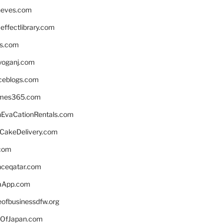
neves.com
ffectlibrary.com
ns.com
yoganj.com
rceblogs.com
ames365.com
EvaCationRentals.com
rCakeDelivery.com
.com
enceqatar.com
aApp.com
eofbusinessdfw.org
OfJapan.com