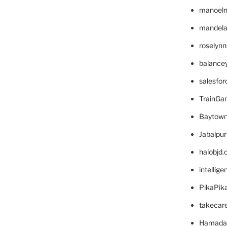
manoel
mandelae
roselyn
balance
salesfo
TrainG
Baytown
Jabalpu
halobjd
intellig
PikaPik
takecar
Hamada