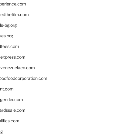
xperience.com
edthefilm.com
ds-bg.org
ves.org
tees.com
rsexpress.com
venezuelaen.com
oodfoodcorporation.com
nnt.com
gender.com
ardssale.com
litics.com
rg