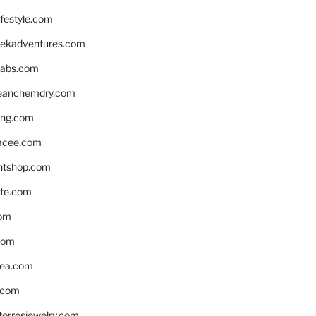
ifestyle.com
eekadventures.com
labs.com
leanchemdry.com
ing.com
acee.com
ntshop.com
te.com
om
com
ea.com
.com
torresjewelry.com