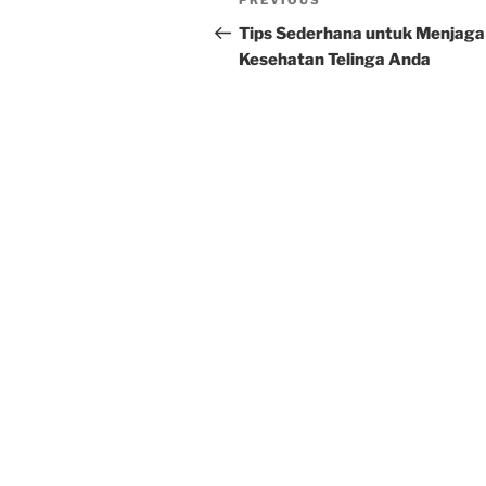
Previous
PREVIOUS
navigation
Post
Tips Sederhana untuk Menjaga
Kesehatan Telinga Anda