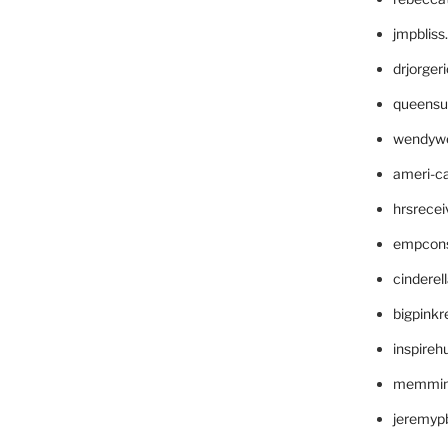
jmpblis
drjorger
queensu
wendyw
ameri-
hrsrece
empcon
cinderel
bigpinkr
inspireh
memming
jeremyp