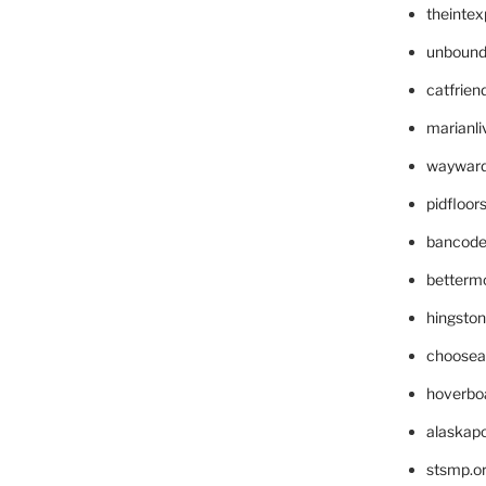
theinte
unbound
catfrien
marianli
wayward
pidfloo
bancode
betterm
hingsto
choosea
hoverbo
alaskapo
stsmp.o