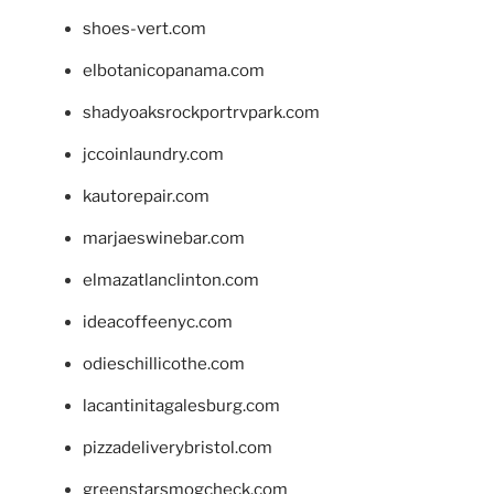
shoes-vert.com
elbotanicopanama.com
shadyoaksrockportrvpark.com
jccoinlaundry.com
kautorepair.com
marjaeswinebar.com
elmazatlanclinton.com
ideacoffeenyc.com
odieschillicothe.com
lacantinitagalesburg.com
pizzadeliverybristol.com
greenstarsmogcheck.com