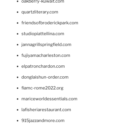
oakberry-kuwait.com
quartzliterary.com
friendsofbroderickpark.com
studiopiattellina.com
jannagrillspringfield.com
fujiyamacharleston.com
elpatronchardon.com
donglaishun-order.com
fiamc-rome2022.org
mariceworldessentials.com
lafisheriarestaurant.com
915jazzandmore.com