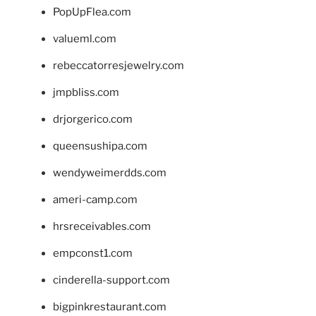
PopUpFlea.com
valueml.com
rebeccatorresjewelry.com
jmpbliss.com
drjorgerico.com
queensushipa.com
wendyweimerdds.com
ameri-camp.com
hrsreceivables.com
empconst1.com
cinderella-support.com
bigpinkrestaurant.com