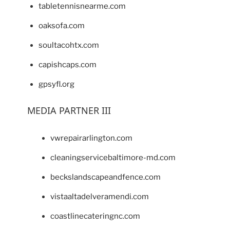
tabletennisnearme.com
oaksofa.com
soultacohtx.com
capishcaps.com
gpsyfl.org
MEDIA PARTNER III
vwrepairarlington.com
cleaningservicebaltimore-md.com
beckslandscapeandfence.com
vistaaltadelveramendi.com
coastlinecateringnc.com