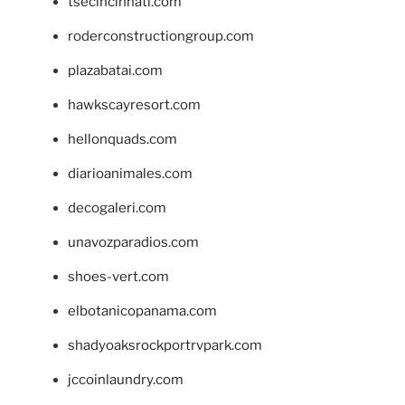
tsecincinnati.com
roderconstructiongroup.com
plazabatai.com
hawkscayresort.com
hellonquads.com
diarioanimales.com
decogaleri.com
unavozparadios.com
shoes-vert.com
elbotanicopanama.com
shadyoaksrockportrvpark.com
jccoinlaundry.com