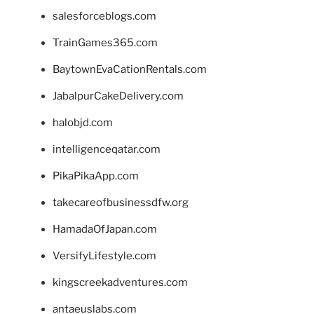
salesforceblogs.com
TrainGames365.com
BaytownEvaCationRentals.com
JabalpurCakeDelivery.com
halobjd.com
intelligenceqatar.com
PikaPikaApp.com
takecareofbusinessdfw.org
HamadaOfJapan.com
VersifyLifestyle.com
kingscreekadventures.com
antaeuslabs.com