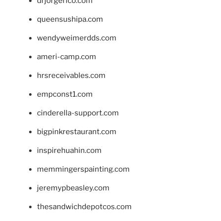
drjorgerico.com
queensushipa.com
wendyweimerdds.com
ameri-camp.com
hrsreceivables.com
empconst1.com
cinderella-support.com
bigpinkrestaurant.com
inspirehuahin.com
memmingerspainting.com
jeremypbeasley.com
thesandwichdepotcos.com