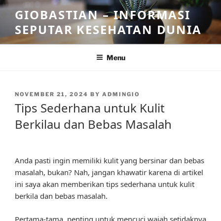
Skip
GIOBASTIAN – INFORMASI
to
SEPUTAR KESEHATAN DUNIA
content
Menu
POSTED
NOVEMBER 21, 2024
BY
ADMINGIO
ON
Tips Sederhana untuk Kulit
Berkilau dan Bebas Masalah
Anda pasti ingin memiliki kulit yang bersinar dan bebas
masalah, bukan? Nah, jangan khawatir karena di artikel
ini saya akan memberikan tips sederhana untuk kulit
berkila dan bebas masalah.
Pertama-tama, penting untuk mencuci wajah setidaknya