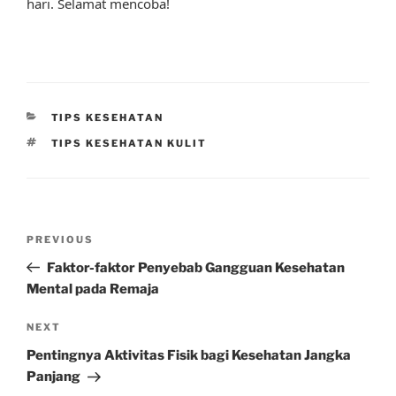
hari. Selamat mencoba!
CATEGORIES
TIPS KESEHATAN
TAGS
TIPS KESEHATAN KULIT
Post
Previous
PREVIOUS
navigation
Post
Faktor-faktor Penyebab Gangguan Kesehatan
Mental pada Remaja
Next
NEXT
Post
Pentingnya Aktivitas Fisik bagi Kesehatan Jangka
Panjang