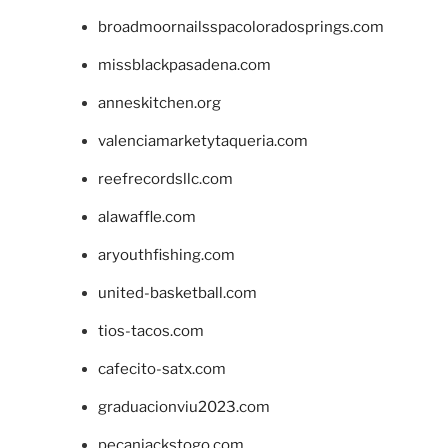
broadmoornailsspacoloradosprings.com
missblackpasadena.com
anneskitchen.org
valenciamarketytaqueria.com
reefrecordsllc.com
alawaffle.com
aryouthfishing.com
united-basketball.com
tios-tacos.com
cafecito-satx.com
graduacionviu2023.com
pecanjackstogo.com