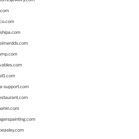
s.com
ico.com
shipa.com
eimerdds.com
camp.com
ivables.com
st1.com
la-support.com
estaurant.com
uahin.com
erspainting.com
beasley.com