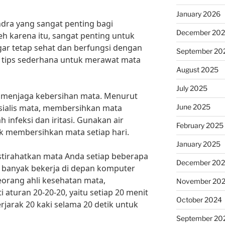
January 2026
dra yang sangat penting bagi
December 20
leh karena itu, sangat penting untuk
ar tetap sehat dan berfungsi dengan
September 20
a tips sederhana untuk merawat mata
August 2025
July 2025
 menjaga kebersihan mata. Menurut
June 2025
esialis mata, membersihkan mata
 infeksi dan iritasi. Gunakan air
February 2025
k membersihkan mata setiap hari.
January 2025
 istirahatkan mata Anda setiap beberapa
December 20
da banyak bekerja di depan komputer
seorang ahli kesehatan mata,
November 20
aturan 20-20-20, yaitu setiap 20 menit
October 2024
erjarak 20 kaki selama 20 detik untuk
September 20