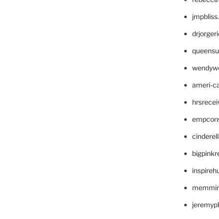
jmpblis
drjorger
queensu
wendyw
ameri-
hrsrece
empcon
cinderel
bigpinkr
inspireh
memming
jeremyp