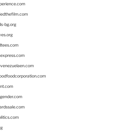
xperience.com
edthefilm.com
ds-bg.org
ves.org
tees.com
rsexpress.com
venezuelaen.com
oodfoodcorporation.com
nnt.com
gender.com
ardssale.com
litics.com
rg