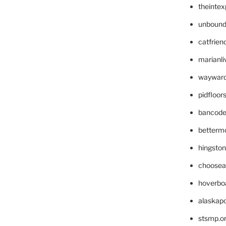
theinte
unbound
catfrien
marianli
wayward
pidfloo
bancode
betterm
hingsto
choosea
hoverbo
alaskapo
stsmp.o