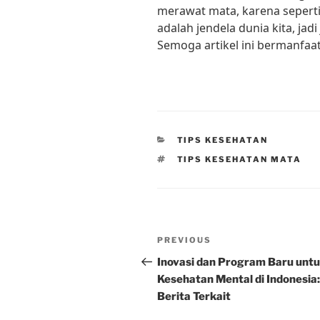
merawat mata, karena seperti 
adalah jendela dunia kita, jad
Semoga artikel ini bermanfaat
CATEGORIES
TIPS KESEHATAN
TAGS
TIPS KESEHATAN MATA
Post
Previous
PREVIOUS
navigation
Post
Inovasi dan Program Baru unt
Kesehatan Mental di Indonesia:
Berita Terkait