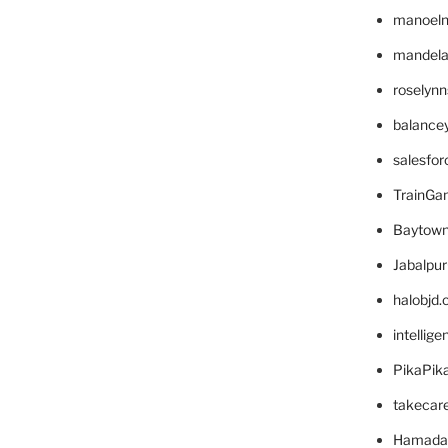
manoel
mandelae
roselyn
balance
salesfo
TrainG
Baytown
Jabalpu
halobjd
intellig
PikaPik
takecar
Hamada