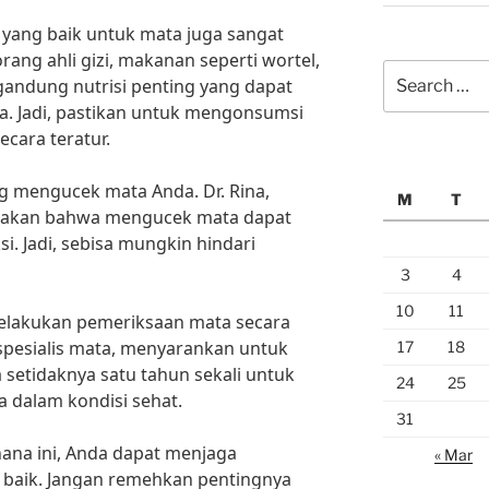
 yang baik untuk mata juga sangat
rang ahli gizi, makanan seperti wortel,
Search
andung nutrisi penting yang dapat
for:
. Jadi, pastikan untuk mengonsumsi
cara teratur.
ring mengucek mata Anda. Dr. Rina,
M
T
takan bahwa mengucek mata dapat
i. Jadi, sebisa mungkin hindari
3
4
10
11
melakukan pemeriksaan mata secara
r spesialis mata, menyarankan untuk
17
18
setidaknya satu tahun sekali untuk
24
25
dalam kondisi sehat.
31
ana ini, Anda dapat menjaga
« Mar
baik. Jangan remehkan pentingnya