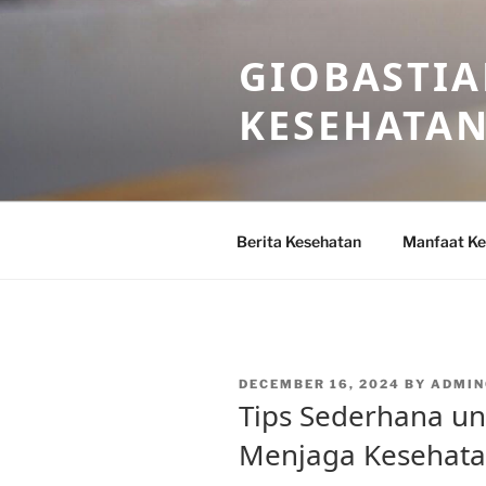
Skip
to
GIOBASTIA
content
KESEHATA
Berita Kesehatan
Manfaat Ke
POSTED
DECEMBER 16, 2024
BY
ADMIN
ON
Tips Sederhana u
Menjaga Kesehat