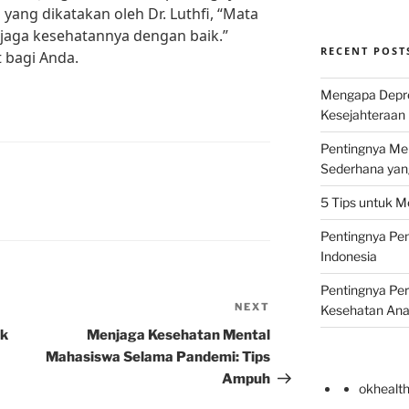
yang dikatakan oleh Dr. Luthfi, “Mata
i jaga kesehatannya dengan baik.”
RECENT POST
 bagi Anda.
Mengapa Depr
Kesejahteraan 
Pentingnya Men
Sederhana yan
5 Tips untuk M
Pentingnya Pen
Indonesia
Pentingnya Pe
NEXT
Next
Kesehatan An
Post
uk
Menjaga Kesehatan Mental
Mahasiswa Selama Pandemi: Tips
Ampuh
okhealt