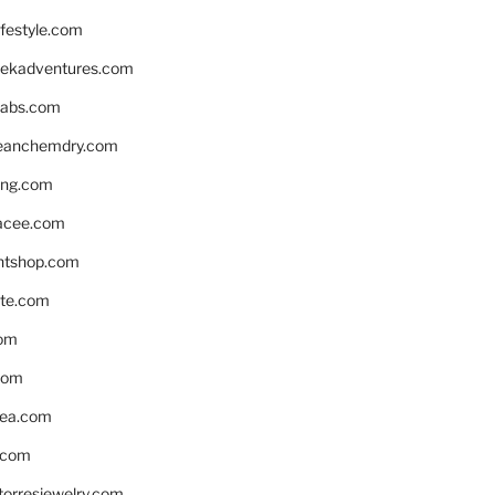
ifestyle.com
eekadventures.com
labs.com
leanchemdry.com
ing.com
acee.com
ntshop.com
te.com
om
com
ea.com
.com
torresjewelry.com