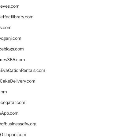
neves.com
ffectlibrary.com
ns.com
yoganj.com
rceblogs.com
ames365.com
EvaCationRentals.com
rCakeDelivery.com
.com
enceqatar.com
aApp.com
eofbusinessdfw.org
OfJapan.com