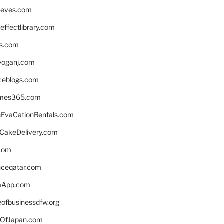
neves.com
ffectlibrary.com
ns.com
yoganj.com
rceblogs.com
ames365.com
EvaCationRentals.com
rCakeDelivery.com
.com
enceqatar.com
aApp.com
eofbusinessdfw.org
OfJapan.com