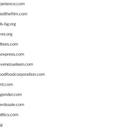
xperience.com
edthefilm.com
ds-bg.org
ves.org
tees.com
rsexpress.com
venezuelaen.com
oodfoodcorporation.com
nnt.com
gender.com
ardssale.com
litics.com
rg