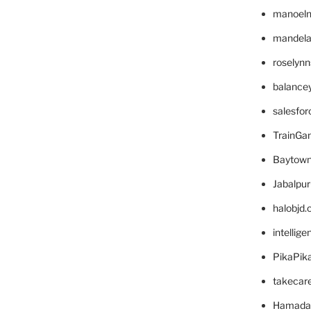
manoel
mandelae
roselyn
balance
salesfo
TrainG
Baytown
Jabalpu
halobjd
intellig
PikaPik
takecar
Hamada