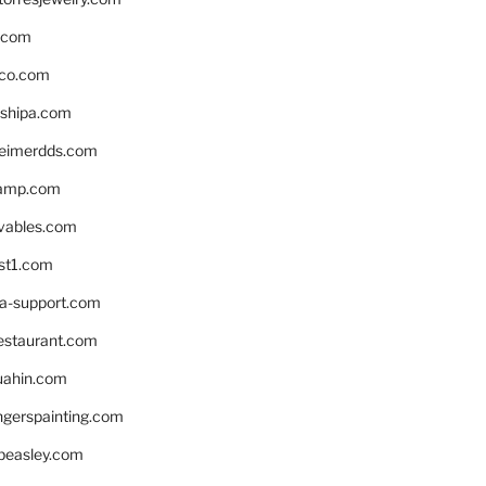
s.com
ico.com
shipa.com
eimerdds.com
camp.com
ivables.com
st1.com
la-support.com
estaurant.com
uahin.com
erspainting.com
beasley.com