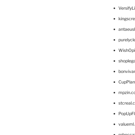
VersifyL
kingscr
antaeus
purelyc
WishOp
shopleg
bonviva
CupPlan
mpzin.c
stcreal.
PopUpFl
valueml
rebecca