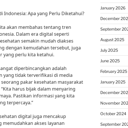
January 2026
di Indonesia: Apa yang Perlu Diketahui?
December 20
 kita akan membahas tentang tren
September 20
onesia. Dalam era digital seperti
August 2025
 kesehatan semakin mudah diakses
ring dengan kemudahan tersebut, juga
July 2025
 yang perlu kita ketahui.
June 2025
hangat diperbincangkan adalah
February 2025
yang tidak terverifikasi di media
ni, seorang pakar kesehatan masyarakat
January 2025
 “Kita harus bijak dalam menyaring
December 20
maya. Pastikan informasi yang kita
ng terpercaya.”
November 20
October 2024
kesehatan digital juga mencakup
g memudahkan akses layanan
September 20