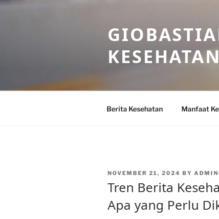
Skip
to
GIOBASTIA
content
KESEHATA
Berita Kesehatan
Manfaat Ke
POSTED
NOVEMBER 21, 2024
BY
ADMIN
ON
Tren Berita Keseha
Apa yang Perlu Di