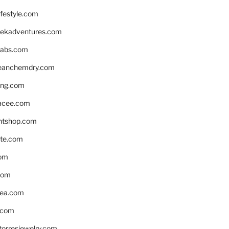
ifestyle.com
eekadventures.com
labs.com
leanchemdry.com
ing.com
acee.com
ntshop.com
te.com
om
com
ea.com
.com
torresjewelry.com