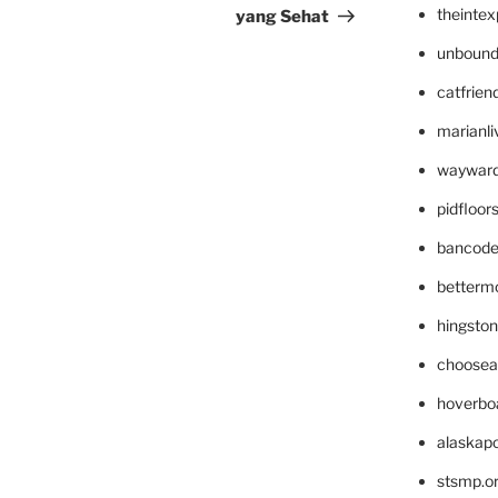
theinte
yang Sehat
unbound
catfrien
marianli
wayward
pidfloo
bancode
betterm
hingsto
choosea
hoverbo
alaskapo
stsmp.o