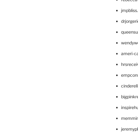
jmpblis
drjorger
queensu
wendyw
ameri-
hrsrece
empcon
cinderel
bigpinkr
inspireh
memming
jeremyp