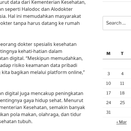
urut data dari Kementerian Kesehatan,
n seperti Halodoc dan Alodokter
sia. Hal ini memudahkan masyarakat
Search
dokter tanpa harus datang ke rumah
for:
seorang dokter spesialis kesehatan
ingnya kehati-hatian dalam
M
T
tan digital. “Meskipun memudahkan,
hadap risiko keamanan data pribadi
kita bagikan melalui platform online,”
3
4
10
11
atan digital juga mencakup peningkatan
17
18
entingnya gaya hidup sehat. Menurut
24
25
ementerian Kesehatan, semakin banyak
31
kan pola makan, olahraga, dan tidur
sehatan tubuh.
« Mar