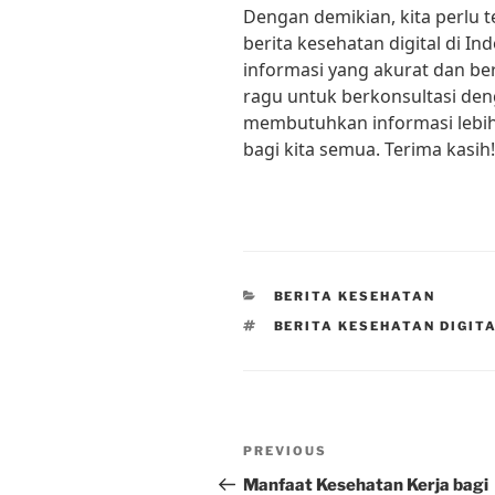
Dengan demikian, kita perlu 
berita kesehatan digital di 
informasi yang akurat dan be
ragu untuk berkonsultasi deng
membutuhkan informasi lebih 
bagi kita semua. Terima kasih!
CATEGORIES
BERITA KESEHATAN
TAGS
BERITA KESEHATAN DIGIT
Post
Previous
PREVIOUS
navigation
Post
Manfaat Kesehatan Kerja bagi