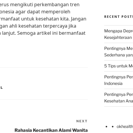
terus mengikuti perkembangan tren
Indonesia agar dapat memperoleh
RECENT POST
rmanfaat untuk kesehatan kita. Jangan
an ahli kesehatan terpercaya jika
Mengapa Depr
lanjut. Semoga artikel ini bermanfaat
Kesejahteraan 
Pentingnya Men
Sederhana yan
5 Tips untuk M
Pentingnya Pen
Indonesia
AL
Pentingnya Pe
Kesehatan An
NEXT
Next
okhealt
Post
Rahasia Kecantikan Alami Wanita